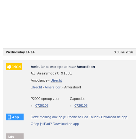
Wednesday 14:14
3 June 2026
14:14
Ambulance met spoed naar Amersfoort
A1 Amersfoort 91531
Ambulance -
Utrecht
Utrecht
-
Amersfoort
-
Amersfoort
P2000 oproep voor:
Capcodes:
0726108
0726108
App
Deze melding ook op je iPhone of iPod Touch? Download de app.
Of op je iPad? Download de app.
Ads