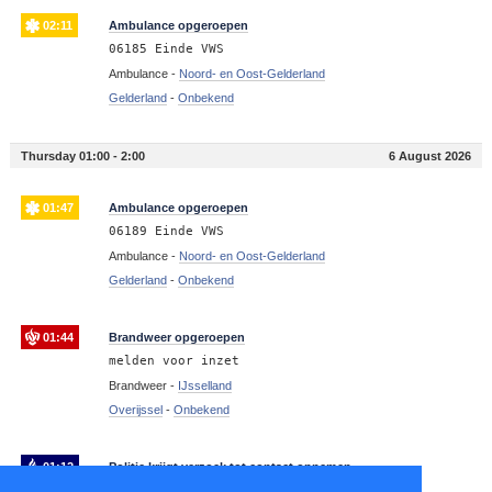
02:11
Ambulance opgeroepen
06185 Einde VWS
Ambulance -
Noord- en Oost-Gelderland
Gelderland
-
Onbekend
Thursday 01:00 - 2:00
6 August 2026
01:47
Ambulance opgeroepen
06189 Einde VWS
Ambulance -
Noord- en Oost-Gelderland
Gelderland
-
Onbekend
01:44
Brandweer opgeroepen
melden voor inzet
Brandweer -
IJsselland
Overijssel
-
Onbekend
01:12
Politie krijgt verzoek tot contact opnemen
OC MNL graag contact OC MD SVD