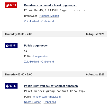
07:11
Brandweer met minder haast opgeroepen
P3 A4 Re 49,5 RIJSZH Eigen initiatief
Brandweer -
Hollands Midden
Zuid-Holland
-
Onbekend
Thursday 06:00 - 7:00
6 August 2026
06:54
Politie opgeroepen
C1
Politie -
Haaglanden
Zuid-Holland
-
Onbekend
Thursday 02:00 - 3:00
6 August 2026
02:49
Politie krijgt verzoek tot contact opnemen
Piket beheer graag contact Caco svp.
Politie -
Amsterdam-Amstelland
Noord-Holland
-
Onbekend