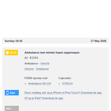
Sunday 19:16
17 May 2026
19:16
Ambulance met minder haast opgeroepen
A2 81591
Ambulance -
Utrecht
Utrecht
-
Onbekend
P2000 oproep voor:
Capcodes:
Ambulance-09-124
0726124
App
Deze melding ook op je iPhone of iPod Touch? Download de app.
Of op je iPad? Download de app.
Ads