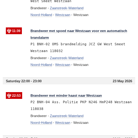
West Smeet Westzaan
Brandweer -
Zaanstreek-Waterland
Noord-Holland
-
Westzaan
-
Westzaan
11:39
Brandweer met spoed naar Westzaan voor een automatisch
brandalarm
P1 BNH-02 OMS brandmelding JCZ GW West Smeet
Westzaan 118032
Brandweer -
Zaanstreek-Waterland
Noord-Holland
-
Westzaan
-
Westzaan
Saturday 22:00 - 23:00
23 May 2026
22:53
Brandweer met minder haast naar Westzaan
P2 BNH-04 Ass. Politie PKP N246 HmP248 Westzaan
118038
Brandweer -
Zaanstreek-Waterland
Noord-Holland
-
Westzaan
-
Westzaan