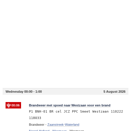
Wednesday 00:00 - 1:00
5 August 2026
00:06
Brandweer met spoed naar Westzaan voor een brand
P1 BNH-01 BR cel JCZ PPC Smeet Westzaan 110222
118033
Brandweer -
Zaanstreek-Waterland
Noord-Holland
-
Westzaan
-
Westzaan