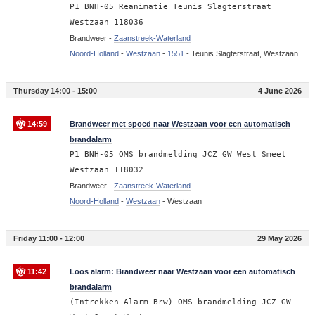
P1 BNH-05 Reanimatie Teunis Slagterstraat
Westzaan 118036
Brandweer -
Zaanstreek-Waterland
Noord-Holland
-
Westzaan
-
1551
-
Teunis Slagterstraat, Westzaan
Thursday 14:00 - 15:00
4 June 2026
14:59
Brandweer met spoed naar Westzaan voor een automatisch
brandalarm
P1 BNH-05 OMS brandmelding JCZ GW West Smeet
Westzaan 118032
Brandweer -
Zaanstreek-Waterland
Noord-Holland
-
Westzaan
-
Westzaan
Friday 11:00 - 12:00
29 May 2026
11:42
Loos alarm: Brandweer naar Westzaan voor een automatisch
brandalarm
(Intrekken Alarm Brw) OMS brandmelding JCZ GW