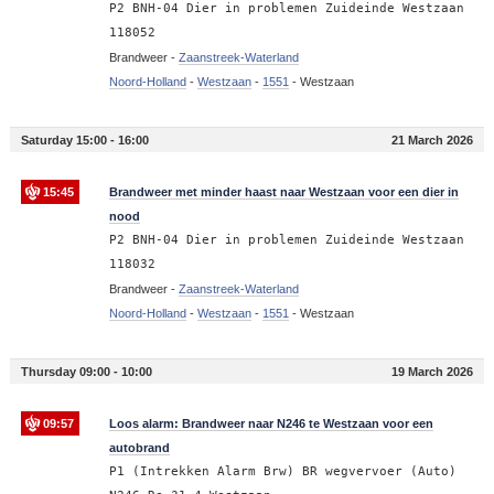
P2 BNH-04 Dier in problemen Zuideinde Westzaan
118052
Brandweer -
Zaanstreek-Waterland
Noord-Holland
-
Westzaan
-
1551
-
Westzaan
Saturday 15:00 - 16:00
21 March 2026
15:45
Brandweer met minder haast naar Westzaan voor een dier in
nood
P2 BNH-04 Dier in problemen Zuideinde Westzaan
118032
Brandweer -
Zaanstreek-Waterland
Noord-Holland
-
Westzaan
-
1551
-
Westzaan
Thursday 09:00 - 10:00
19 March 2026
09:57
Loos alarm: Brandweer naar N246 te Westzaan voor een
autobrand
P1 (Intrekken Alarm Brw) BR wegvervoer (Auto)