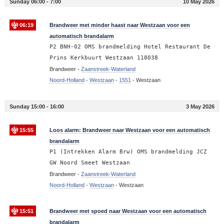
Sunday 06:00 - 7:00
10 May 2026
06:19
Brandweer met minder haast naar Westzaan voor een
automatisch brandalarm
P2 BNH-02 OMS brandmelding Hotel Restaurant De
Prins Kerkbuurt Westzaan 118038
Brandweer -
Zaanstreek-Waterland
Noord-Holland
-
Westzaan
-
1551
-
Westzaan
Sunday 15:00 - 16:00
3 May 2026
15:55
Loos alarm: Brandweer naar Westzaan voor een automatisch
brandalarm
P1 (Intrekken Alarm Brw) OMS brandmelding JCZ
GW Noord Smeet Westzaan
Brandweer -
Zaanstreek-Waterland
Noord-Holland
-
Westzaan
-
Westzaan
15:51
Brandweer met spoed naar Westzaan voor een automatisch
brandalarm