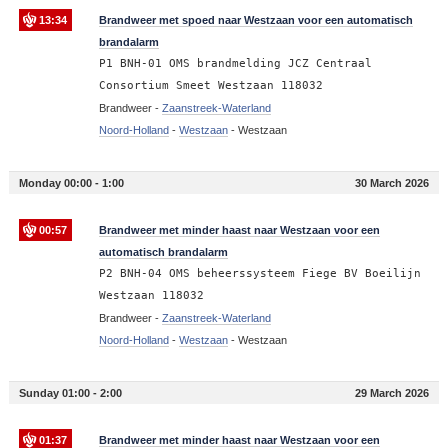
13:34
Brandweer met spoed naar Westzaan voor een automatisch
brandalarm
P1 BNH-01 OMS brandmelding JCZ Centraal
Consortium Smeet Westzaan 118032
Brandweer -
Zaanstreek-Waterland
Noord-Holland
-
Westzaan
-
Westzaan
Monday 00:00 - 1:00
30 March 2026
00:57
Brandweer met minder haast naar Westzaan voor een
automatisch brandalarm
P2 BNH-04 OMS beheerssysteem Fiege BV Boeilijn
Westzaan 118032
Brandweer -
Zaanstreek-Waterland
Noord-Holland
-
Westzaan
-
Westzaan
Sunday 01:00 - 2:00
29 March 2026
01:37
Brandweer met minder haast naar Westzaan voor een