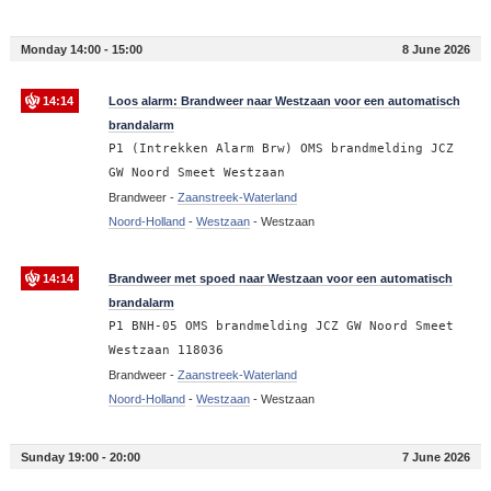
Monday 14:00 - 15:00
8 June 2026
14:14
Loos alarm: Brandweer naar Westzaan voor een automatisch
brandalarm
P1 (Intrekken Alarm Brw) OMS brandmelding JCZ
GW Noord Smeet Westzaan
Brandweer -
Zaanstreek-Waterland
Noord-Holland
-
Westzaan
-
Westzaan
14:14
Brandweer met spoed naar Westzaan voor een automatisch
brandalarm
P1 BNH-05 OMS brandmelding JCZ GW Noord Smeet
Westzaan 118036
Brandweer -
Zaanstreek-Waterland
Noord-Holland
-
Westzaan
-
Westzaan
Sunday 19:00 - 20:00
7 June 2026