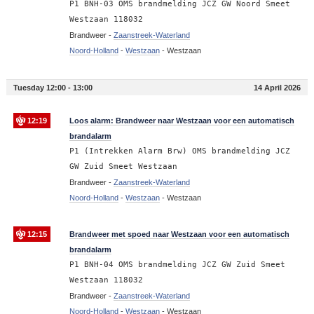
P1 BNH-03 OMS brandmelding JCZ GW Noord Smeet
Westzaan 118032
Brandweer -
Zaanstreek-Waterland
Noord-Holland
-
Westzaan
-
Westzaan
Tuesday 12:00 - 13:00
14 April 2026
12:19
Loos alarm: Brandweer naar Westzaan voor een automatisch
brandalarm
P1 (Intrekken Alarm Brw) OMS brandmelding JCZ
GW Zuid Smeet Westzaan
Brandweer -
Zaanstreek-Waterland
Noord-Holland
-
Westzaan
-
Westzaan
12:15
Brandweer met spoed naar Westzaan voor een automatisch
brandalarm
P1 BNH-04 OMS brandmelding JCZ GW Zuid Smeet
Westzaan 118032
Brandweer -
Zaanstreek-Waterland
Noord-Holland
-
Westzaan
-
Westzaan