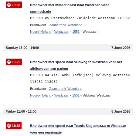
19:56
Brandweer met minder haast naar Westzaan voor
stormschade
P2 BNH-05 Stormschade Zuideinde Westzaan 118052
Brandweer -
Zaanstreek-Waterland
Noord-Holland
-
Westzaan
-
1551
-
Westzaan
Sunday 13:00 - 14:00
7 June 2026
13:25
Brandweer met spoed naar Veldweg te Westzaan voor het
afhijsen van een patient
P1 BNH-04 Ass. Ambu (afhijsen) Veldweg Westzaan
118052 118032
Brandweer -
Zaanstreek-Waterland
Noord-Holland
-
Westzaan
-
1551
-
Veldweg, Westzaan
Friday 11:00 - 12:00
5 June 2026
11:38
Brandweer met spoed naar Teunis Slagterstraat te Westzaan
voor een reanimatie