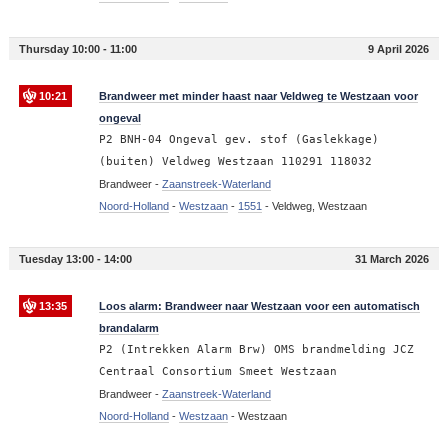
Thursday 10:00 - 11:00
9 April 2026
10:21
Brandweer met minder haast naar Veldweg te Westzaan voor
ongeval
P2 BNH-04 Ongeval gev. stof (Gaslekkage)
(buiten) Veldweg Westzaan 110291 118032
Brandweer -
Zaanstreek-Waterland
Noord-Holland
-
Westzaan
-
1551
-
Veldweg, Westzaan
Tuesday 13:00 - 14:00
31 March 2026
13:35
Loos alarm: Brandweer naar Westzaan voor een automatisch
brandalarm
P2 (Intrekken Alarm Brw) OMS brandmelding JCZ
Centraal Consortium Smeet Westzaan
Brandweer -
Zaanstreek-Waterland
Noord-Holland
-
Westzaan
-
Westzaan