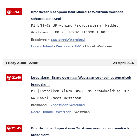
17:31
Brandweer met spoed naar Middel te Westzaan voor een
schoorsteenbrand
P1 BNH-02 BR woning (schoorsteen) Middel
Westzaan 118052 110292 118038 118033
Brandweer -
Zaanstreek-Waterland
Noord-Holland
-
Westzaan
-
1551
-
Middel, Westzaan
Friday 21:00 - 22:00
24 April 2026
21:49
Loos alarm: Brandweer naar Westzaan voor een automatisch
brandalarm
P1 (Intrekken Alarm Brw) OMS brandmelding JCZ
GW Noord Smeet Westzaan
Brandweer -
Zaanstreek-Waterland
Noord-Holland
-
Westzaan
-
Westzaan
21:45
Brandweer met spoed naar Westzaan voor een automatisch
brandalarm