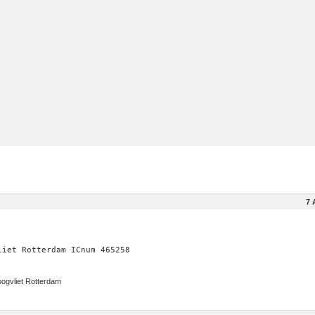
7 
liet Rotterdam ICnum 465258
gvliet Rotterdam