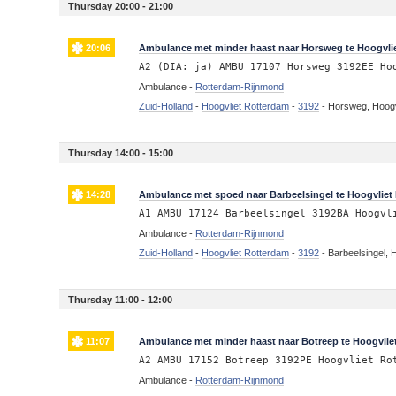
Thursday 20:00 - 21:00
20:06
Ambulance met minder haast naar Horsweg te Hoogvli
A2 (DIA: ja) AMBU 17107 Horsweg 3192EE Ho
Ambulance -
Rotterdam-Rijnmond
Zuid-Holland
-
Hoogvliet Rotterdam
-
3192
-
Horsweg, Hoogv
Thursday 14:00 - 15:00
14:28
Ambulance met spoed naar Barbeelsingel te Hoogvliet
A1 AMBU 17124 Barbeelsingel 3192BA Hoogvl
Ambulance -
Rotterdam-Rijnmond
Zuid-Holland
-
Hoogvliet Rotterdam
-
3192
-
Barbeelsingel, 
Thursday 11:00 - 12:00
11:07
Ambulance met minder haast naar Botreep te Hoogvlie
A2 AMBU 17152 Botreep 3192PE Hoogvliet Ro
Ambulance -
Rotterdam-Rijnmond