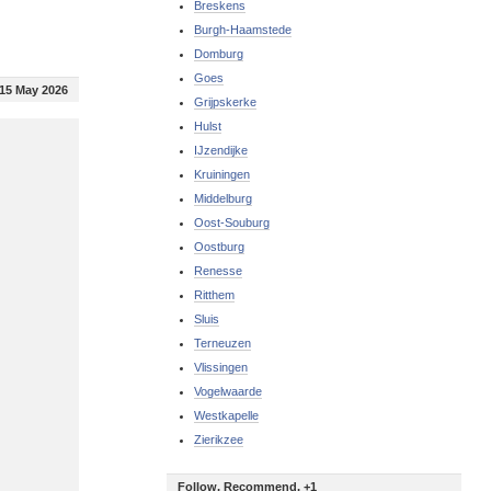
Breskens
Burgh-Haamstede
Domburg
Goes
15 May 2026
Grijpskerke
Hulst
IJzendijke
Kruiningen
Middelburg
Oost-Souburg
Oostburg
Renesse
Ritthem
Sluis
Terneuzen
Vlissingen
Vogelwaarde
Westkapelle
Zierikzee
Follow, Recommend, +1