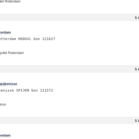
iet Rotterdam
5 
tterdam
otterdam HOOGVL bon 121627
vliet Rotterdam
5 
pijkenisse
kenisse SPIJKN bon 121572
isse
5 
tterdam