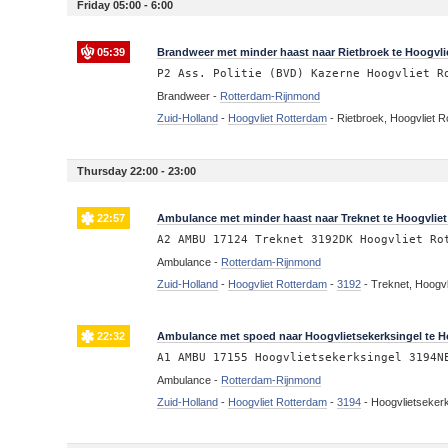
Friday 05:00 - 6:00
05:39
Brandweer met minder haast naar Rietbroek te Hoogvl
P2 Ass. Politie (BVD) Kazerne Hoogvliet R
Brandweer -
Rotterdam-Rijnmond
Zuid-Holland
-
Hoogvliet Rotterdam
-
Rietbroek, Hoogvliet 
Thursday 22:00 - 23:00
22:57
Ambulance met minder haast naar Treknet te Hoogvlie
A2 AMBU 17124 Treknet 3192DK Hoogvliet Ro
Ambulance -
Rotterdam-Rijnmond
Zuid-Holland
-
Hoogvliet Rotterdam
-
3192
-
Treknet, Hoogvl
22:32
Ambulance met spoed naar Hoogvlietsekerksingel te H
A1 AMBU 17155 Hoogvlietsekerksingel 3194N
Ambulance -
Rotterdam-Rijnmond
Zuid-Holland
-
Hoogvliet Rotterdam
-
3194
-
Hoogvlietsekerk