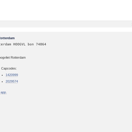
Rotterdam
terdam HOOGVL bon 74864
Hoogvliet Rotterdam
Capcodes:
1420999
2029574
 app.