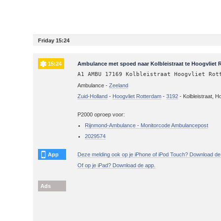
Friday 15:24
15:24
Ambulance met spoed naar Kolbleistraat te Hoogvliet 
A1 AMBU 17169 Kolbleistraat Hoogvliet Rot
Ambulance -
Zeeland
Zuid-Holland
-
Hoogvliet Rotterdam
-
3192
-
Kolbleistraat, 
P2000 oproep voor:
Rijnmond-Ambulance - Monitorcode Ambulancepost
2029574
App
Deze melding ook op je iPhone of iPod Touch? Download de
Of op je iPad? Download de app.
Ads