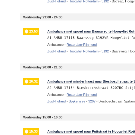
Zuid-Holland
-
Hoogvliet Rotterdam
-
3192
-
Botreep, Hoogvl
Wednesday 23:00 - 24:00
23:53
Ambulance met spoed naar Baarsweg te Hoogvliet Ro
A1 AMBU 17118 Baarsweg 3192VR Hoogvliet R
Ambulance -
Rotterdam-Rijnmond
Zuid-Holland
-
Hoogvliet Rotterdam
-
3192
-
Baarsweg, Hoog
Wednesday 20:00 - 21:00
20:32
Ambulance met minder haast naar Biesboschstraat te S
A2 AMBU 17154 Biesboschstraat 3207BC Spij
Ambulance -
Rotterdam-Rijnmond
Zuid-Holland
-
Spijkenisse
-
3207
-
Biesboschstraat, Spijken
Wednesday 15:00 - 16:00
15:33
Ambulance met spoed naar Puitstraat te Hoogvliet Ro