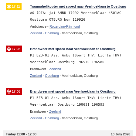
17:11
Traumahelikopter met spoed naar Veerhoeklaan te Oostburg
A0 (DIA: ja) AMBU 17992 Veerhoeklaan 4501AG
Oostburg OTBURG bon 119926
Ambulance -
Rotterdam-Rijnmond
Zeeland
-
Oostburg
-
Veerhoeklaan, Oostburg
17:08
Brandweer met spoed naar Veerhoeklaan te Oostburg
P1 BZB-01 Ass. Ambu (Soort THV: Lichte THV)
Veerhoeklaan Oostburg 196570 196580
Brandweer -
Zeeland
Zeeland
-
Oostburg
-
Veerhoeklaan, Oostburg
17:08
Brandweer met spoed naar Veerhoeklaan te Oostburg
P1 BZB-01 Ass. Ambu (Soort THV: Lichte THV)
Veerhoeklaan Oostburg 198631 196595
Brandweer -
Zeeland
Zeeland
-
Oostburg
-
Veerhoeklaan, Oostburg
Friday 11:00 - 12:00
10 July 2026