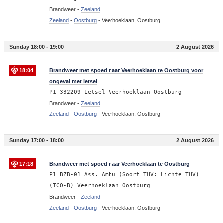
Brandweer -
Zeeland
Zeeland
-
Oostburg
-
Veerhoeklaan, Oostburg
Sunday 18:00 - 19:00
2 August 2026
18:04
Brandweer met spoed naar Veerhoeklaan te Oostburg voor
ongeval met letsel
P1 332209 Letsel Veerhoeklaan Oostburg
Brandweer -
Zeeland
Zeeland
-
Oostburg
-
Veerhoeklaan, Oostburg
Sunday 17:00 - 18:00
2 August 2026
17:18
Brandweer met spoed naar Veerhoeklaan te Oostburg
P1 BZB-01 Ass. Ambu (Soort THV: Lichte THV)
(TCO-B) Veerhoeklaan Oostburg
Brandweer -
Zeeland
Zeeland
-
Oostburg
-
Veerhoeklaan, Oostburg