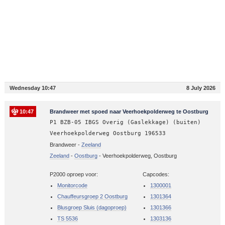
Wednesday 10:47
8 July 2026
10:47
Brandweer met spoed naar Veerhoekpolderweg te Oostburg
P1 BZB-05 IBGS Overig (Gaslekkage) (buiten)
Veerhoekpolderweg Oostburg 196533
Brandweer -
Zeeland
Zeeland
-
Oostburg
-
Veerhoekpolderweg, Oostburg
P2000 oproep voor:
Capcodes:
Monitorcode
1300001
Chauffeursgroep 2 Oostburg
1301364
Blusgroep Sluis (dagoproep)
1301366
TS 5536
1303136