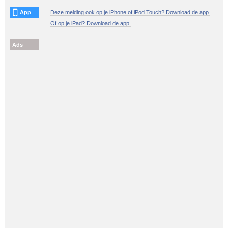
App
Deze melding ook op je iPhone of iPod Touch? Download de app.
Of op je iPad? Download de app.
Ads