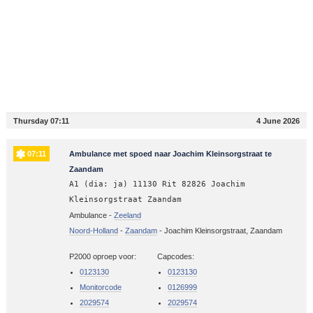
Thursday 07:11
4 June 2026
07:11
Ambulance met spoed naar Joachim Kleinsorgstraat te
Zaandam
A1 (dia: ja) 11130 Rit 82826 Joachim
Kleinsorgstraat Zaandam
Ambulance -
Zeeland
Noord-Holland
-
Zaandam
-
Joachim Kleinsorgstraat, Zaandam
P2000 oproep voor:
Capcodes:
0123130
0123130
Monitorcode
0126999
2029574
2029574