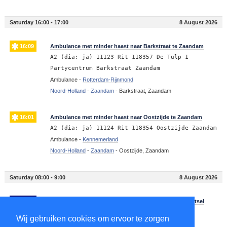
Saturday 16:00 - 17:00
8 August 2026
16:09
Ambulance met minder haast naar Barkstraat te Zaandam
A2 (dia: ja) 11123 Rit 118357 De Tulp 1
Partycentrum Barkstraat Zaandam
Ambulance -
Rotterdam-Rijnmond
Noord-Holland
-
Zaandam
-
Barkstraat, Zaandam
16:01
Ambulance met minder haast naar Oostzijde te Zaandam
A2 (dia: ja) 11124 Rit 118354 Oostzijde Zaandam
Ambulance -
Kennemerland
Noord-Holland
-
Zaandam
-
Oostzijde, Zaandam
Saturday 08:00 - 9:00
8 August 2026
08:02
Politie naar Westzijde te Zaandam voor ongeval met letsel
Ongeval Letsel Westzijde Zaandam
Wij gebruiken cookies om ervoor te zorgen
Politie -
Kennemerland