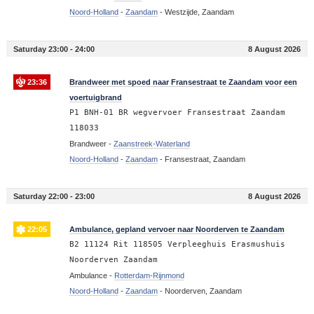
Noord-Holland
-
Zaandam
-
Westzijde, Zaandam
Saturday 23:00 - 24:00
8 August 2026
23:36
Brandweer met spoed naar Fransestraat te Zaandam voor een
voertuigbrand
P1 BNH-01 BR wegvervoer Fransestraat Zaandam
118033
Brandweer -
Zaanstreek-Waterland
Noord-Holland
-
Zaandam
-
Fransestraat, Zaandam
Saturday 22:00 - 23:00
8 August 2026
22:05
Ambulance, gepland vervoer naar Noorderven te Zaandam
B2 11124 Rit 118505 Verpleeghuis Erasmushuis
Noorderven Zaandam
Ambulance -
Rotterdam-Rijnmond
Noord-Holland
-
Zaandam
-
Noorderven, Zaandam