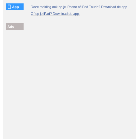
App
Deze melding ook op je iPhone of iPod Touch? Download de app.
Of op je iPad? Download de app.
Ads