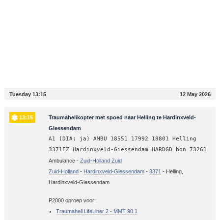
Tuesday 13:15
12 May 2026
13:15
Traumahelikopter met spoed naar Helling te Hardinxveld-
Giessendam
A1 (DIA: ja) AMBU 18551 17992 18801 Helling
3371EZ Hardinxveld-Giessendam HARDGD bon 73261
Ambulance -
Zuid-Holland Zuid
Zuid-Holland
-
Hardinxveld-Giessendam
-
3371
-
Helling,
Hardinxveld-Giessendam
P2000 oproep voor:
Traumaheli LifeLiner 2 - MMT 90.1