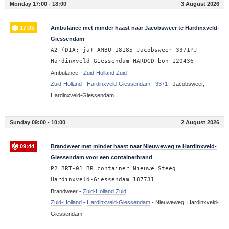
Monday 17:00 - 18:00
3 August 2026
17:05
Ambulance met minder haast naar Jacobsweer te Hardinxveld-
Giessendam
A2 (DIA: ja) AMBU 18185 Jacobsweer 3371PJ
Hardinxveld-Giessendam HARDGD bon 120436
Ambulance -
Zuid-Holland Zuid
Zuid-Holland
-
Hardinxveld-Giessendam
-
3371
-
Jacobsweer,
Hardinxveld-Giessendam
Sunday 09:00 - 10:00
2 August 2026
09:44
Brandweer met minder haast naar Nieuweweg te Hardinxveld-
Giessendam voor een containerbrand
P2 BRT-01 BR container Nieuwe Steeg
Hardinxveld-Giessendam 187731
Brandweer -
Zuid-Holland Zuid
Zuid-Holland
-
Hardinxveld-Giessendam
-
Nieuweweg, Hardinxveld-
Giessendam