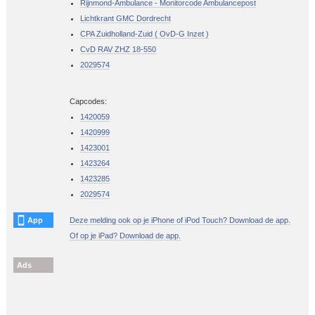
Rijnmond-Ambulance - Monitorcode Ambulancepost
Lichtkrant GMC Dordrecht
CPA Zuidholland-Zuid ( OvD-G Inzet )
CvD RAV ZHZ 18-550
2029574
Capcodes:
1420059
1420999
1423001
1423264
1423285
2029574
App
Deze melding ook op je iPhone of iPod Touch? Download de app.
Of op je iPad? Download de app.
Ads