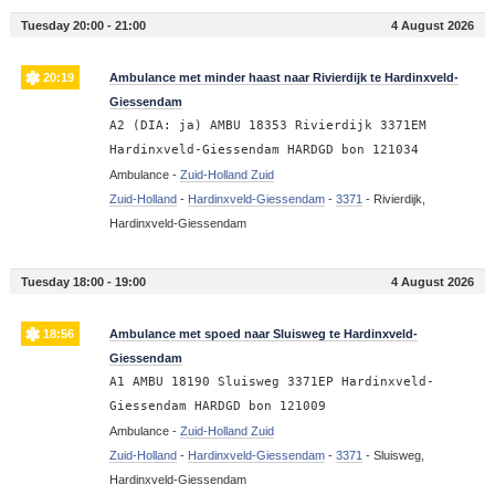
Tuesday 20:00 - 21:00
4 August 2026
20:19
Ambulance met minder haast naar Rivierdijk te Hardinxveld-
Giessendam
A2 (DIA: ja) AMBU 18353 Rivierdijk 3371EM
Hardinxveld-Giessendam HARDGD bon 121034
Ambulance -
Zuid-Holland Zuid
Zuid-Holland
-
Hardinxveld-Giessendam
-
3371
-
Rivierdijk,
Hardinxveld-Giessendam
Tuesday 18:00 - 19:00
4 August 2026
18:56
Ambulance met spoed naar Sluisweg te Hardinxveld-
Giessendam
A1 AMBU 18190 Sluisweg 3371EP Hardinxveld-
Giessendam HARDGD bon 121009
Ambulance -
Zuid-Holland Zuid
Zuid-Holland
-
Hardinxveld-Giessendam
-
3371
-
Sluisweg,
Hardinxveld-Giessendam