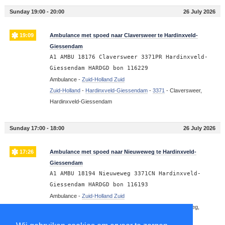
Sunday 19:00 - 20:00
26 July 2026
19:09
Ambulance met spoed naar Claversweer te Hardinxveld-
Giessendam
A1 AMBU 18176 Claversweer 3371PR Hardinxveld-
Giessendam HARDGD bon 116229
Ambulance -
Zuid-Holland Zuid
Zuid-Holland
-
Hardinxveld-Giessendam
-
3371
-
Claversweer,
Hardinxveld-Giessendam
Sunday 17:00 - 18:00
26 July 2026
17:26
Ambulance met spoed naar Nieuweweg te Hardinxveld-
Giessendam
A1 AMBU 18194 Nieuweweg 3371CN Hardinxveld-
Giessendam HARDGD bon 116193
Ambulance -
Zuid-Holland Zuid
Zuid-Holland
-
Hardinxveld-Giessendam
-
3371
-
Nieuweweg,
Hardinxveld-Giessendam