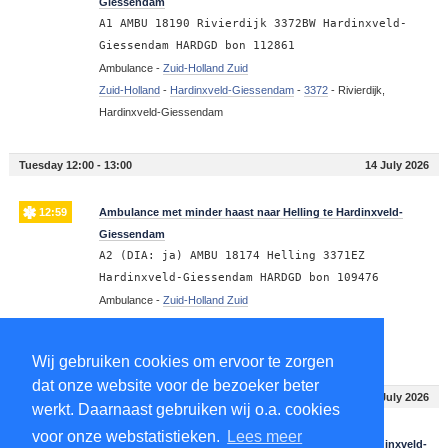
Giessendam
A1 AMBU 18190 Rivierdijk 3372BW Hardinxveld-
Giessendam HARDGD bon 112861
Ambulance -
Zuid-Holland Zuid
Zuid-Holland
-
Hardinxveld-Giessendam
-
3372
-
Rivierdijk,
Hardinxveld-Giessendam
Tuesday 12:00 - 13:00
14 July 2026
12:59
Ambulance met minder haast naar Helling te Hardinxveld-
Giessendam
A2 (DIA: ja) AMBU 18174 Helling 3371EZ
Hardinxveld-Giessendam HARDGD bon 109476
Ambulance -
Zuid-Holland Zuid
Zuid-Holland
-
Hardinxveld-Giessendam
-
3371
-
Helling,
Hardinxveld-Giessendam
Wij gebruiken cookies om ervoor te zorgen
dat onze website voor de bezoeker beter
Tuesday 10:00 - 11:00
14 July 2026
werkt. Daarnaast gebruiken wij o.a. cookies
voor onze webstatistieken.
Lees meer
10:17
Ambulance met minder haast naar Nieuweweg te Hardinxveld-