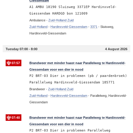
Giessendam
A1 AMBU 18190 Sluisweg 3371EP Hardinxveld-
Giessendam HARDGD bon 121009
Ambulance -
Zuid-Holland Zuid
Zuid-Holland
-
Hardinxveld-Giessendam
-
3371
-
Sluisweg,
Hardinxveld-Giessendam
Tuesday 07:00 - 8:00
4 August 2026
07:57
Brandweer met minder haast naar Parallelweg te Hardinxveld-
Giessendam voor een dier in nood
P2 BRT-03 Dier in problemen (pb / paardenbroek)
Parallelweg Hardinxveld-Giessendam 185771
Brandweer -
Zuid-Holland Zuid
Zuid-Holland
-
Hardinxveld-Giessendam
-
Parallelweg, Hardinxveld-
Giessendam
07:40
Brandweer met minder haast naar Parallelweg te Hardinxveld-
Giessendam voor een dier in nood
P2 BRT-03 Dier in problemen Parallelweg