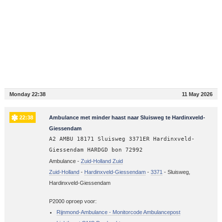
Monday 22:38
11 May 2026
22:38
Ambulance met minder haast naar Sluisweg te Hardinxveld-
Giessendam
A2 AMBU 18171 Sluisweg 3371ER Hardinxveld-
Giessendam HARDGD bon 72992
Ambulance -
Zuid-Holland Zuid
Zuid-Holland
-
Hardinxveld-Giessendam
-
3371
-
Sluisweg,
Hardinxveld-Giessendam
P2000 oproep voor:
Rijnmond-Ambulance - Monitorcode Ambulancepost