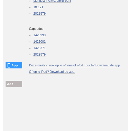
Lichtkrant GMC Dordrecht
18-171
2029579
Capcodes:
1420999
1423001
1423371
2029579
App
Deze melding ook op je iPhone of iPod Touch? Download de app.
Of op je iPad? Download de app.
Ads