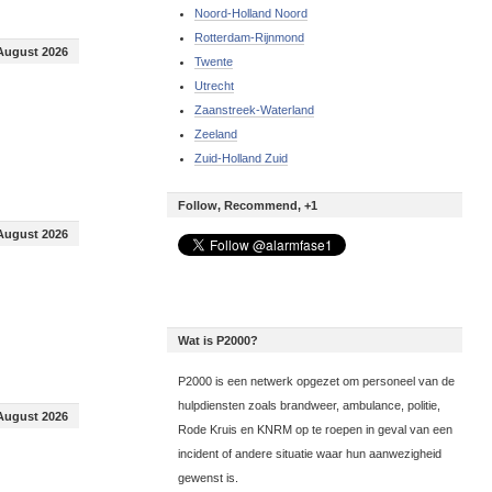
Noord-Holland Noord
Rotterdam-Rijnmond
August 2026
Twente
Utrecht
Zaanstreek-Waterland
Zeeland
Zuid-Holland Zuid
Follow, Recommend, +1
August 2026
Wat is P2000?
P2000 is een netwerk opgezet om personeel van de
hulpdiensten zoals brandweer, ambulance, politie,
August 2026
Rode Kruis en KNRM op te roepen in geval van een
incident of andere situatie waar hun aanwezigheid
gewenst is.