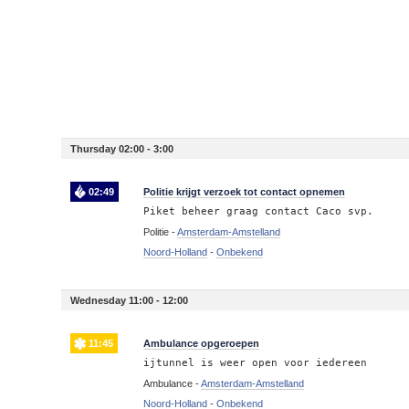
Thursday 02:00 - 3:00
02:49
Politie krijgt verzoek tot contact opnemen
Piket beheer graag contact Caco svp.
Politie -
Amsterdam-Amstelland
Noord-Holland
-
Onbekend
Wednesday 11:00 - 12:00
11:45
Ambulance opgeroepen
ijtunnel is weer open voor iedereen
Ambulance -
Amsterdam-Amstelland
Noord-Holland
-
Onbekend