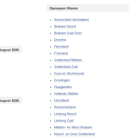
Oproepen filteren
Amsterdam-Amstelland
Brabant Noord
Brabant Zuid-Oost
Drenthe
Flevoland
August 2026
Friesland
Gelderland Midden
Gelderland Zuid
Gooi en Vechtstreek
Groningen
Haaglanden
Hollands Midden
IJsselland
August 2026
Kennemerland
Limburg Noord
Limburg Zuid
Midden- en West-Brabant
Noord- en Oost-Gelderland