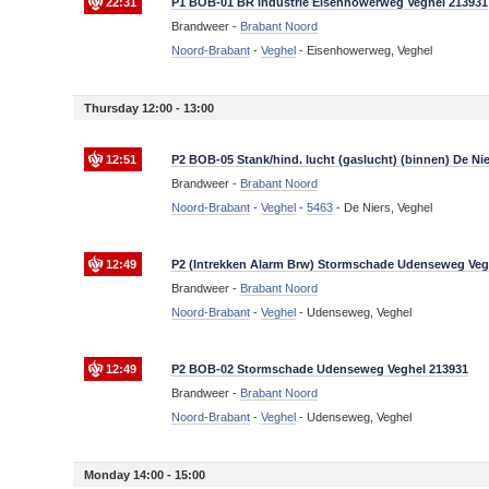
22:31
P1 BOB-01 BR industrie Eisenhowerweg Veghel 213931
Brandweer -
Brabant Noord
Noord-Brabant
-
Veghel
-
Eisenhowerweg, Veghel
Thursday 12:00 - 13:00
12:51
P2 BOB-05 Stank/hind. lucht (gaslucht) (binnen) De Ni
Brandweer -
Brabant Noord
Noord-Brabant
-
Veghel
-
5463
-
De Niers, Veghel
12:49
P2 (Intrekken Alarm Brw) Stormschade Udenseweg Veg
Brandweer -
Brabant Noord
Noord-Brabant
-
Veghel
-
Udenseweg, Veghel
12:49
P2 BOB-02 Stormschade Udenseweg Veghel 213931
Brandweer -
Brabant Noord
Noord-Brabant
-
Veghel
-
Udenseweg, Veghel
Monday 14:00 - 15:00