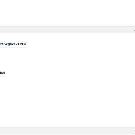
ers Veghel 213931
hel