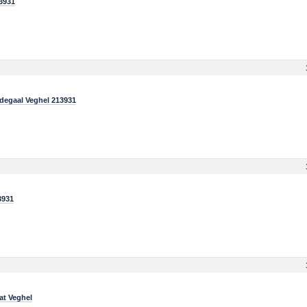
3931
degaal Veghel 213931
3931
at Veghel