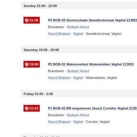
Sunday 21:00 - 22:00
21:06
P2 BOB-03 Stormschade Sweelinckstraat Veghel 21395
Brandweer -
Brabant Noord
Noord-Brabant
-
Veghel
-
Sweelinckstraat, Veghel
Saturday 19:00 - 20:00
19:06
P2 BOB-01 Wateroverlast Molenwieken Veghel 213931
Brandweer -
Brabant Noord
Noord-Brabant
-
Veghel
-
Molenwieken, Veghel
Friday 01:00 - 2:00
01:53
P1 BOB-02 BR wegvervoer (Auto) Corridor Veghel 2139
Brandweer -
Brabant Noord
Noord-Brabant
-
Veghel
-
Corridor, Veghel