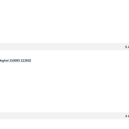
5 
eghel 210093 213932
4 