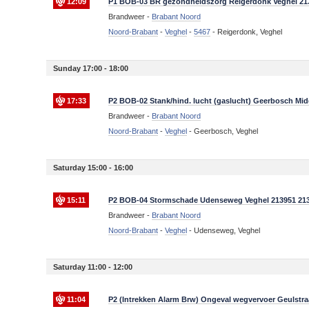
12:09
P1 BOB-03 BR gezondheidszorg Reigerdonk Veghel 21
Brandweer -
Brabant Noord
Noord-Brabant
-
Veghel
-
5467
-
Reigerdonk, Veghel
Sunday 17:00 - 18:00
17:33
P2 BOB-02 Stank/hind. lucht (gaslucht) Geerbosch Mid
Brandweer -
Brabant Noord
Noord-Brabant
-
Veghel
-
Geerbosch, Veghel
Saturday 15:00 - 16:00
15:11
P2 BOB-04 Stormschade Udenseweg Veghel 213951 21
Brandweer -
Brabant Noord
Noord-Brabant
-
Veghel
-
Udenseweg, Veghel
Saturday 11:00 - 12:00
11:04
P2 (Intrekken Alarm Brw) Ongeval wegvervoer Geulstra