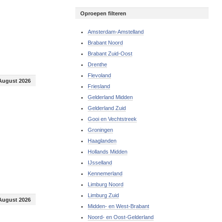
Oproepen filteren
Amsterdam-Amstelland
Brabant Noord
Brabant Zuid-Oost
Drenthe
Flevoland
August 2026
Friesland
Gelderland Midden
Gelderland Zuid
Gooi en Vechtstreek
Groningen
Haaglanden
Hollands Midden
IJsselland
Kennemerland
Limburg Noord
Limburg Zuid
August 2026
Midden- en West-Brabant
Noord- en Oost-Gelderland