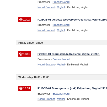
Brandweer -
Brabant Noord
Noord-Brabant
-
Veghel
-
Geulstraat, Veghel
11:02
P1 BOB-01 Ongeval wegvervoer Geulstraat Veghel 2100
Brandweer -
Brabant Noord
Noord-Brabant
-
Veghel
-
Geulstraat, Veghel
Friday 18:00 - 19:00
18:41
P2 BOB-01 Stormschade De Hemel Veghel 213951
Brandweer -
Brabant Noord
Noord-Brabant
-
Veghel
-
De Hemel, Veghel
Wednesday 10:00 - 11:00
10:35
P1 BOB-01 Brandgerucht (dak) Krijtenburg Veghel 222
Brandweer -
Brabant Noord
Noord-Brabant
-
Veghel
-
Krijtenburg, Veghel