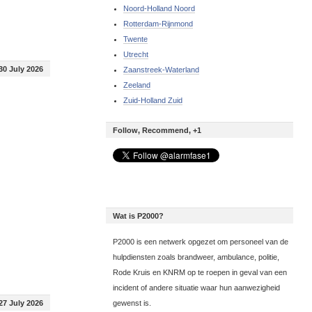
Noord-Holland Noord
Rotterdam-Rijnmond
Twente
Utrecht
30 July 2026
Zaanstreek-Waterland
Zeeland
Zuid-Holland Zuid
Follow, Recommend, +1
Wat is P2000?
P2000 is een netwerk opgezet om personeel van de
hulpdiensten zoals brandweer, ambulance, politie,
Rode Kruis en KNRM op te roepen in geval van een
incident of andere situatie waar hun aanwezigheid
27 July 2026
gewenst is.