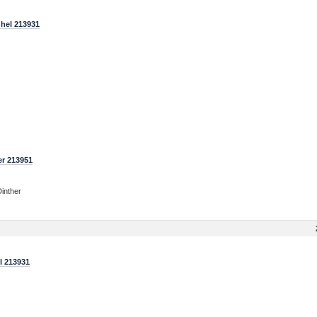
hel 213931
er 213951
inther
l 213931