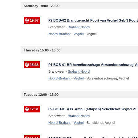
Saturday 19:00 - 20:00
19:57
P2 BOB-02 Brandgerucht Poort van Veghel Geb 3 Poort
Brandweer -
Brabant Noord
Noord-Brabant
-
Veghel
-
Veghel
Thursday 15:00 - 16:00
15:36
P1 BOB-01 BR berm/bosschage Vorstenbosscheweg Ve
Brandweer -
Brabant Noord
Noord-Brabant
-
Veghel
-
Vorstenbosscheweg, Veghel
Tuesday 12:00 - 13:00
12:31
P2 BOB-01 Ass. Ambu (afhijsen) Scheldehof Veghel 21
Brandweer -
Brabant Noord
Noord-Brabant
-
Veghel
-
Scheldehof, Veghel