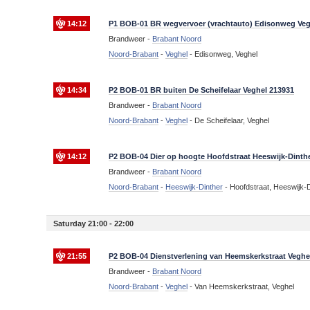
14:12
P1 BOB-01 BR wegvervoer (vrachtauto) Edisonweg Veg
Brandweer -
Brabant Noord
Noord-Brabant
-
Veghel
-
Edisonweg, Veghel
14:34
P2 BOB-01 BR buiten De Scheifelaar Veghel 213931
Brandweer -
Brabant Noord
Noord-Brabant
-
Veghel
-
De Scheifelaar, Veghel
14:12
P2 BOB-04 Dier op hoogte Hoofdstraat Heeswijk-Dinth
Brandweer -
Brabant Noord
Noord-Brabant
-
Heeswijk-Dinther
-
Hoofdstraat, Heeswijk-D
Saturday 21:00 - 22:00
21:55
P2 BOB-04 Dienstverlening van Heemskerkstraat Veghe
Brandweer -
Brabant Noord
Noord-Brabant
-
Veghel
-
Van Heemskerkstraat, Veghel