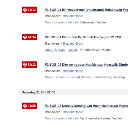
14:12
P1 BOB-01 BR wegvervoer (vrachtauto) Edisonweg Veg
Brandweer -
Brabant Noord
Noord-Brabant
-
Veghel
-
Edisonweg, Veghel
14:34
P2 BOB-01 BR buiten De Scheifelaar Veghel 213931
Brandweer -
Brabant Noord
Noord-Brabant
-
Veghel
-
De Scheifelaar, Veghel
14:12
P2 BOB-04 Dier op hoogte Hoofdstraat Heeswijk-Dinth
Brandweer -
Brabant Noord
Noord-Brabant
-
Heeswijk-Dinther
-
Hoofdstraat, Heeswijk-D
Saturday 21:00 - 22:00
21:55
P2 BOB-04 Dienstverlening van Heemskerkstraat Veghe
Brandweer -
Brabant Noord
Noord-Brabant
-
Veghel
-
Van Heemskerkstraat, Veghel