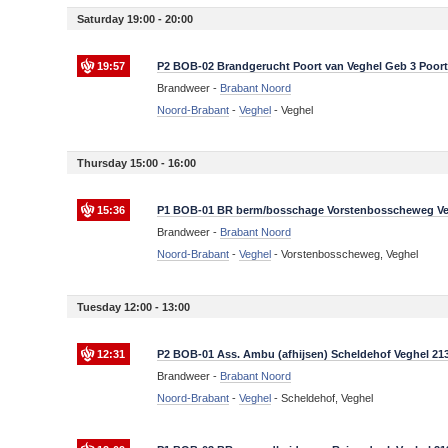
Saturday 19:00 - 20:00
19:57
P2 BOB-02 Brandgerucht Poort van Veghel Geb 3 Poort
Brandweer -
Brabant Noord
Noord-Brabant
-
Veghel
-
Veghel
Thursday 15:00 - 16:00
15:36
P1 BOB-01 BR berm/bosschage Vorstenbosscheweg Ve
Brandweer -
Brabant Noord
Noord-Brabant
-
Veghel
-
Vorstenbosscheweg, Veghel
Tuesday 12:00 - 13:00
12:31
P2 BOB-01 Ass. Ambu (afhijsen) Scheldehof Veghel 21
Brandweer -
Brabant Noord
Noord-Brabant
-
Veghel
-
Scheldehof, Veghel