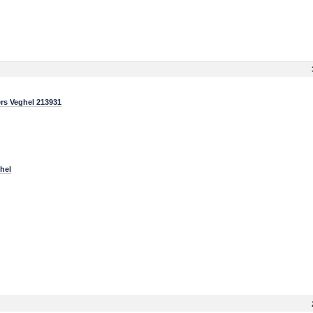
ers Veghel 213931
hel