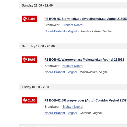
Sunday 21:00 - 22:00
21:06
P2 BOB-03 Stormschade Sweelinckstraat Veghel 21395
Brandweer -
Brabant Noord
Noord-Brabant
-
Veghel
-
Sweelinckstraat, Veghel
Saturday 19:00 - 20:00
19:06
P2 BOB-01 Wateroverlast Molenwieken Veghel 213931
Brandweer -
Brabant Noord
Noord-Brabant
-
Veghel
-
Molenwieken, Veghel
Friday 01:00 - 2:00
01:53
P1 BOB-02 BR wegvervoer (Auto) Corridor Veghel 2139
Brandweer -
Brabant Noord
Noord-Brabant
-
Veghel
-
Corridor, Veghel