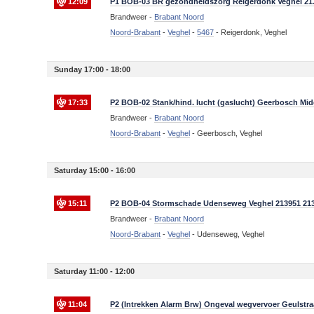
12:09
P1 BOB-03 BR gezondheidszorg Reigerdonk Veghel 21
Brandweer -
Brabant Noord
Noord-Brabant
-
Veghel
-
5467
-
Reigerdonk, Veghel
Sunday 17:00 - 18:00
17:33
P2 BOB-02 Stank/hind. lucht (gaslucht) Geerbosch Mid
Brandweer -
Brabant Noord
Noord-Brabant
-
Veghel
-
Geerbosch, Veghel
Saturday 15:00 - 16:00
15:11
P2 BOB-04 Stormschade Udenseweg Veghel 213951 21
Brandweer -
Brabant Noord
Noord-Brabant
-
Veghel
-
Udenseweg, Veghel
Saturday 11:00 - 12:00
11:04
P2 (Intrekken Alarm Brw) Ongeval wegvervoer Geulstra