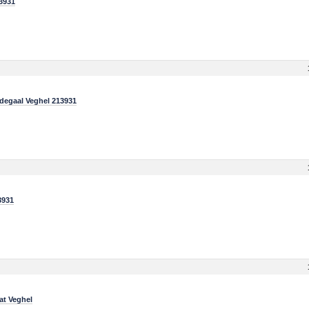
3931
degaal Veghel 213931
3931
at Veghel