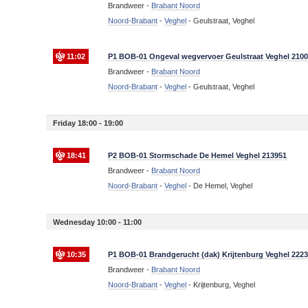
Brandweer -
Brabant Noord
Noord-Brabant
-
Veghel
-
Geulstraat, Veghel
11:02
P1 BOB-01 Ongeval wegvervoer Geulstraat Veghel 2100
Brandweer -
Brabant Noord
Noord-Brabant
-
Veghel
-
Geulstraat, Veghel
Friday 18:00 - 19:00
18:41
P2 BOB-01 Stormschade De Hemel Veghel 213951
Brandweer -
Brabant Noord
Noord-Brabant
-
Veghel
-
De Hemel, Veghel
Wednesday 10:00 - 11:00
10:35
P1 BOB-01 Brandgerucht (dak) Krijtenburg Veghel 222
Brandweer -
Brabant Noord
Noord-Brabant
-
Veghel
-
Krijtenburg, Veghel