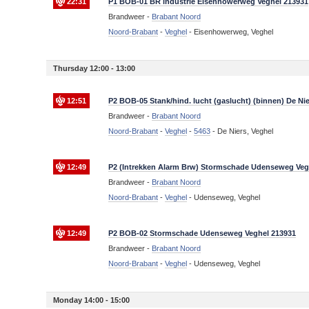
22:31
P1 BOB-01 BR industrie Eisenhowerweg Veghel 213931
Brandweer -
Brabant Noord
Noord-Brabant
-
Veghel
-
Eisenhowerweg, Veghel
Thursday 12:00 - 13:00
12:51
P2 BOB-05 Stank/hind. lucht (gaslucht) (binnen) De Ni
Brandweer -
Brabant Noord
Noord-Brabant
-
Veghel
-
5463
-
De Niers, Veghel
12:49
P2 (Intrekken Alarm Brw) Stormschade Udenseweg Veg
Brandweer -
Brabant Noord
Noord-Brabant
-
Veghel
-
Udenseweg, Veghel
12:49
P2 BOB-02 Stormschade Udenseweg Veghel 213931
Brandweer -
Brabant Noord
Noord-Brabant
-
Veghel
-
Udenseweg, Veghel
Monday 14:00 - 15:00