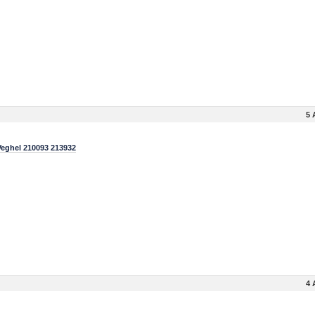
5 
eghel 210093 213932
4 