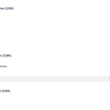
hel 213931
er 213951
inther
l 213931