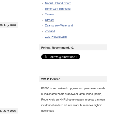
Noord-Holland Noord
Rotterdam-Rijnmond
Twente
Utrecht
30 July 2026
Zaanstreek-Waterland
Zeeland
Zuid-Holland Zuid
Follow, Recommend, +1
Wat is P2000?
P2000 is een netwerk opgezet om personeel van de
hulpdiensten zoals brandweer, ambulance, politie,
Rode Kruis en KNRM op te roepen in geval van een
incident of andere situatie waar hun aanwezigheid
27 July 2026
gewenst is.