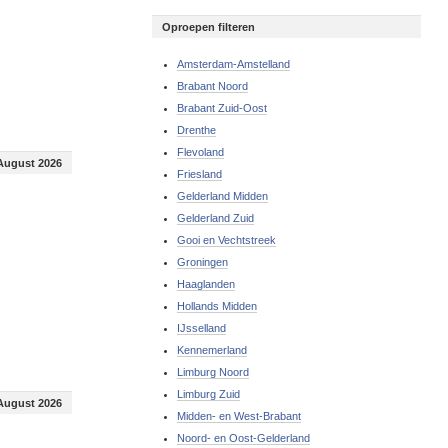
Oproepen filteren
Amsterdam-Amstelland
Brabant Noord
Brabant Zuid-Oost
Drenthe
Flevoland
August 2026
Friesland
Gelderland Midden
Gelderland Zuid
Gooi en Vechtstreek
Groningen
Haaglanden
Hollands Midden
IJsselland
Kennemerland
Limburg Noord
Limburg Zuid
August 2026
Midden- en West-Brabant
Noord- en Oost-Gelderland