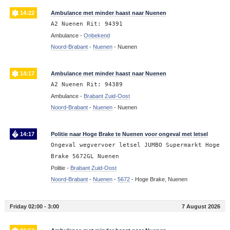
14:22
Ambulance met minder haast naar Nuenen
A2 Nuenen Rit: 94391
Ambulance -
Onbekend
Noord-Brabant
-
Nuenen
-
Nuenen
14:17
Ambulance met minder haast naar Nuenen
A2 Nuenen Rit: 94389
Ambulance -
Brabant Zuid-Oost
Noord-Brabant
-
Nuenen
-
Nuenen
14:17
Politie naar Hoge Brake te Nuenen voor ongeval met letsel
Ongeval wegvervoer letsel JUMBO Supermarkt Hoge
Brake 5672GL Nuenen
Politie -
Brabant Zuid-Oost
Noord-Brabant
-
Nuenen
-
5672
-
Hoge Brake, Nuenen
Friday 02:00 - 3:00
7 August 2026