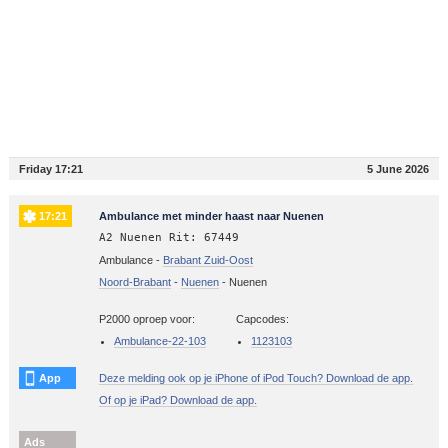
Friday 17:21
5 June 2026
17:21
Ambulance met minder haast naar Nuenen
A2 Nuenen Rit: 67449
Ambulance -
Brabant Zuid-Oost
Noord-Brabant
-
Nuenen
-
Nuenen
P2000 oproep voor:
Capcodes:
Ambulance-22-103
1123103
App
Deze melding ook op je iPhone of iPod Touch? Download de app.
Of op je iPad? Download de app.
Ads