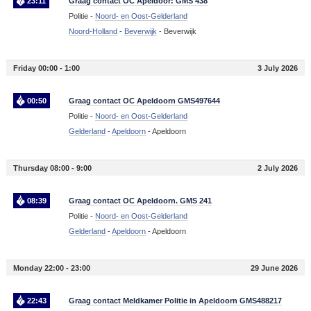
23:11
Graag contact OC Apeldoor: GMS 438
Politie -
Noord- en Oost-Gelderland
Noord-Holland
-
Beverwijk
-
Beverwijk
Friday 00:00 - 1:00
3 July 2026
00:50
Graag contact OC Apeldoorn GMS497644
Politie -
Noord- en Oost-Gelderland
Gelderland
-
Apeldoorn
-
Apeldoorn
Thursday 08:00 - 9:00
2 July 2026
08:39
Graag contact OC Apeldoorn. GMS 241
Politie -
Noord- en Oost-Gelderland
Gelderland
-
Apeldoorn
-
Apeldoorn
Monday 22:00 - 23:00
29 June 2026
22:43
Graag contact Meldkamer Politie in Apeldoorn GMS488217