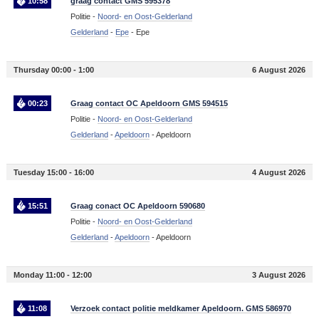
10:58
graag contact GMS 595378
Politie -
Noord- en Oost-Gelderland
Gelderland
-
Epe
-
Epe
Thursday 00:00 - 1:00
6 August 2026
00:23
Graag contact OC Apeldoorn GMS 594515
Politie -
Noord- en Oost-Gelderland
Gelderland
-
Apeldoorn
-
Apeldoorn
Tuesday 15:00 - 16:00
4 August 2026
15:51
Graag conact OC Apeldoorn 590680
Politie -
Noord- en Oost-Gelderland
Gelderland
-
Apeldoorn
-
Apeldoorn
Monday 11:00 - 12:00
3 August 2026
11:08
Verzoek contact politie meldkamer Apeldoorn. GMS 586970