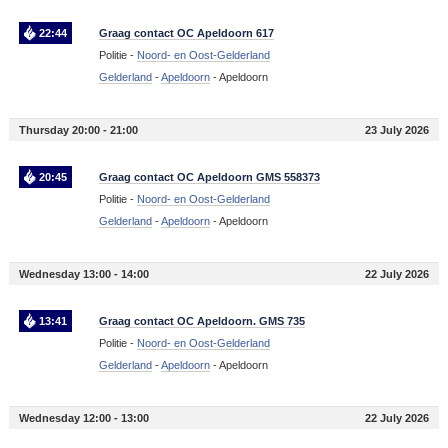
22:44
Graag contact OC Apeldoorn 617
Politie -
Noord- en Oost-Gelderland
Gelderland
-
Apeldoorn
-
Apeldoorn
Thursday 20:00 - 21:00
23 July 2026
20:45
Graag contact OC Apeldoorn GMS 558373
Politie -
Noord- en Oost-Gelderland
Gelderland
-
Apeldoorn
-
Apeldoorn
Wednesday 13:00 - 14:00
22 July 2026
13:41
Graag contact OC Apeldoorn. GMS 735
Politie -
Noord- en Oost-Gelderland
Gelderland
-
Apeldoorn
-
Apeldoorn
Wednesday 12:00 - 13:00
22 July 2026