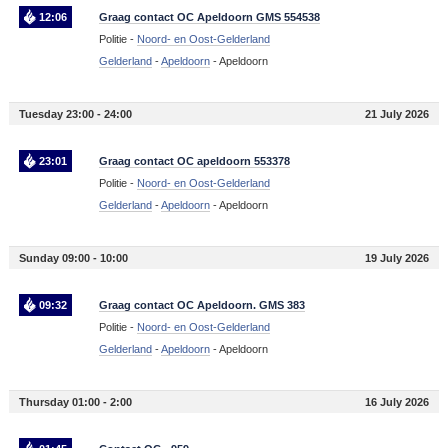
12:06
Graag contact OC Apeldoorn GMS 554538
Politie -
Noord- en Oost-Gelderland
Gelderland
-
Apeldoorn
-
Apeldoorn
Tuesday 23:00 - 24:00
21 July 2026
23:01
Graag contact OC apeldoorn 553378
Politie -
Noord- en Oost-Gelderland
Gelderland
-
Apeldoorn
-
Apeldoorn
Sunday 09:00 - 10:00
19 July 2026
09:32
Graag contact OC Apeldoorn. GMS 383
Politie -
Noord- en Oost-Gelderland
Gelderland
-
Apeldoorn
-
Apeldoorn
Thursday 01:00 - 2:00
16 July 2026