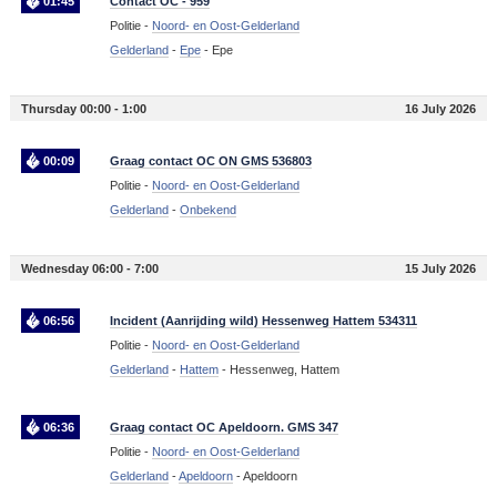
01:45
Contact OC - 959
Politie -
Noord- en Oost-Gelderland
Gelderland
-
Epe
-
Epe
Thursday 00:00 - 1:00
16 July 2026
00:09
Graag contact OC ON GMS 536803
Politie -
Noord- en Oost-Gelderland
Gelderland
-
Onbekend
Wednesday 06:00 - 7:00
15 July 2026
06:56
Incident (Aanrijding wild) Hessenweg Hattem 534311
Politie -
Noord- en Oost-Gelderland
Gelderland
-
Hattem
-
Hessenweg, Hattem
06:36
Graag contact OC Apeldoorn. GMS 347
Politie -
Noord- en Oost-Gelderland
Gelderland
-
Apeldoorn
-
Apeldoorn