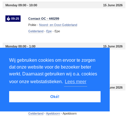
Monday 09:00 - 10:00
15 June 2026
09:25
Contact OC - 440299
Politie -
Noord- en Oost-Gelderland
Gelderland
-
Epe
-
Epe
Monday 00:00 - 1:00
15 June 2026
Wij gebruiken cookies om ervoor te zorgen
00:54
Graag contact met OC Apeldoorn GMS 439733
Politie -
Noord- en Oost-Gelderland
dat onze website voor de bezoeker beter
Gelderland
-
Apeldoorn
-
Apeldoorn
werkt. Daarnaast gebruiken wij o.a. cookies
voor onze webstatistieken.
Lees meer
Sunday 23:00 - 24:00
14 June 2026
Oké!
23:52
Graag contact OC Apeldoorn GMS 439624
Politie -
Noord- en Oost-Gelderland
Gelderland
-
Apeldoorn
-
Apeldoorn