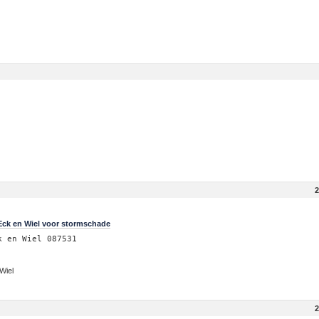
2
Eck en Wiel voor stormschade
k en Wiel 087531
Wiel
2