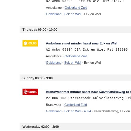
B2 Ambu 08206 - Eck en Wiel Rit 213479
Ambulance -
Gelderland Zuid
Gelderland
-
Eck en Wiel
-
Eck en Wiel
Thursday 09:00 - 10:00
09:00
Ambulance met minder haast naar Eck en Wiel
A2 Ambu 08114 DIA Eck en Wiel Rit 212095
Ambulance -
Gelderland Zuid
Gelderland
-
Eck en Wiel
-
Eck en Wiel
Sunday 08:00 - 9:00
08:05
Brandweer met minder haast naar Kalverlandseweg te 
P2 BON-108 Stormschade Kalverlandseweg Ec
Brandweer -
Gelderland Zuid
Gelderland
-
Eck en Wiel
-
4024
-
Kalverlandseweg, Eck en 
Wednesday 02:00 - 3:00