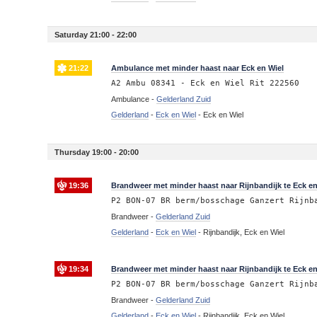
Saturday 21:00 - 22:00
21:22
Ambulance met minder haast naar Eck en Wiel
A2 Ambu 08341 - Eck en Wiel Rit 222560
Ambulance -
Gelderland Zuid
Gelderland
-
Eck en Wiel
-
Eck en Wiel
Thursday 19:00 - 20:00
19:36
Brandweer met minder haast naar Rijnbandijk te Eck en
P2 BON-07 BR berm/bosschage Ganzert Rijnb
Brandweer -
Gelderland Zuid
Gelderland
-
Eck en Wiel
-
Rijnbandijk, Eck en Wiel
19:34
Brandweer met minder haast naar Rijnbandijk te Eck en
P2 BON-07 BR berm/bosschage Ganzert Rijnb
Brandweer -
Gelderland Zuid
Gelderland
-
Eck en Wiel
-
Rijnbandijk, Eck en Wiel