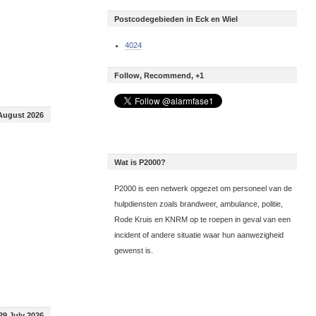
Postcodegebieden in Eck en Wiel
4024
Follow, Recommend, +1
August 2026
Wat is P2000?
P2000 is een netwerk opgezet om personeel van de
hulpdiensten zoals brandweer, ambulance, politie,
Rode Kruis en KNRM op te roepen in geval van een
incident of andere situatie waar hun aanwezigheid
gewenst is.
29 July 2026