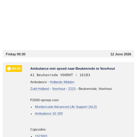
Friday 00:30
12 June 2026
00:30
Ambulance met spoed naar Beukenrode te Voorhout
A1 Beukenrode VOORHT : 16183
Ambulance -
Hollands Midden
Zuid-Holland
-
Voorhout
-
2215
-
Beukenrode, Voorhout
P2000 oproep voor:
Monitorcode Advanced Life Support (ALS)
Ambulance 16-183
Capcodes:
1523001