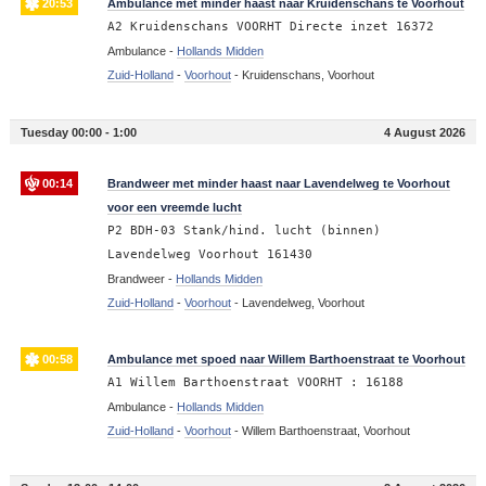
20:53
Ambulance met minder haast naar Kruidenschans te Voorhout
A2 Kruidenschans VOORHT Directe inzet 16372
Ambulance -
Hollands Midden
Zuid-Holland
-
Voorhout
-
Kruidenschans, Voorhout
Tuesday 00:00 - 1:00
4 August 2026
00:14
Brandweer met minder haast naar Lavendelweg te Voorhout
voor een vreemde lucht
P2 BDH-03 Stank/hind. lucht (binnen)
Lavendelweg Voorhout 161430
Brandweer -
Hollands Midden
Zuid-Holland
-
Voorhout
-
Lavendelweg, Voorhout
00:58
Ambulance met spoed naar Willem Barthoenstraat te Voorhout
A1 Willem Barthoenstraat VOORHT : 16188
Ambulance -
Hollands Midden
Zuid-Holland
-
Voorhout
-
Willem Barthoenstraat, Voorhout