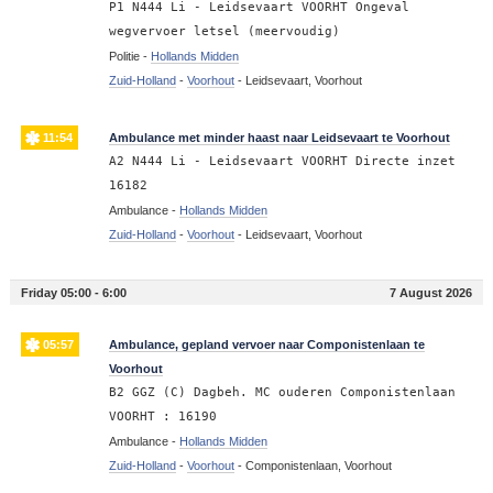
P1 N444 Li - Leidsevaart VOORHT Ongeval
wegvervoer letsel (meervoudig)
Politie -
Hollands Midden
Zuid-Holland
-
Voorhout
-
Leidsevaart, Voorhout
11:54
Ambulance met minder haast naar Leidsevaart te Voorhout
A2 N444 Li - Leidsevaart VOORHT Directe inzet
16182
Ambulance -
Hollands Midden
Zuid-Holland
-
Voorhout
-
Leidsevaart, Voorhout
Friday 05:00 - 6:00
7 August 2026
05:57
Ambulance, gepland vervoer naar Componistenlaan te
Voorhout
B2 GGZ (C) Dagbeh. MC ouderen Componistenlaan
VOORHT : 16190
Ambulance -
Hollands Midden
Zuid-Holland
-
Voorhout
-
Componistenlaan, Voorhout