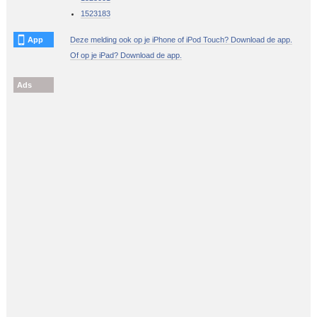
1523183
App
Deze melding ook op je iPhone of iPod Touch? Download de app.
Of op je iPad? Download de app.
Ads