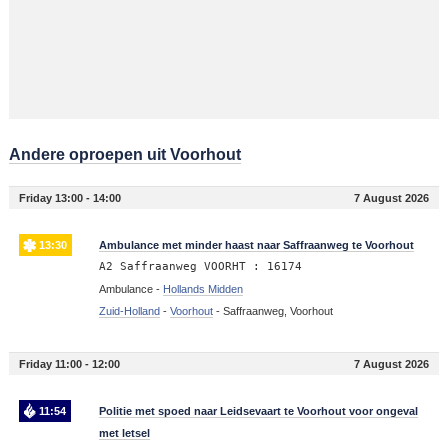
Andere oproepen uit Voorhout
Friday 13:00 - 14:00
7 August 2026
13:30
Ambulance met minder haast naar Saffraanweg te Voorhout
A2 Saffraanweg VOORHT : 16174
Ambulance -
Hollands Midden
Zuid-Holland
-
Voorhout
-
Saffraanweg, Voorhout
Friday 11:00 - 12:00
7 August 2026
11:54
Politie met spoed naar Leidsevaart te Voorhout voor ongeval
met letsel