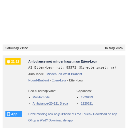
Saturday 21:22
16 May 2026
21:22
Ambulance met minder haast naar Etten-Leur
A2 Etten-Leur rit: 85572 (Directe inzet: ja)
Ambulance -
Midden- en West-Brabant
Noord-Brabant
-
Etten-Leur
-
Etten-Leur
P2000 oproep voor:
Capcodes:
Monitorcode
1220499
Ambulance-20-121 Breda
1220621
App
Deze melding ook op je iPhone of iPod Touch? Download de app.
Of op je iPad? Download de app.