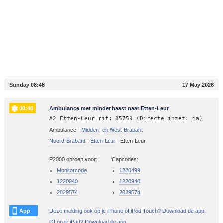
Sunday 08:48
17 May 2026
08:48
Ambulance met minder haast naar Etten-Leur
A2 Etten-Leur rit: 85759 (Directe inzet: ja)
Ambulance -
Midden- en West-Brabant
Noord-Brabant
-
Etten-Leur
-
Etten-Leur
P2000 oproep voor:
Capcodes:
Monitorcode
1220499
1220940
1220940
2029574
2029574
App
Deze melding ook op je iPhone of iPod Touch? Download de app.
Of op je iPad? Download de app.