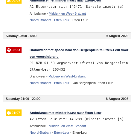
06:09
Ambulance met minder haast naar Etten-Leur
A2 Etten-Leur rit: 140471 (Directe inzet: ja)
Ambulance -
Midden- en West-Brabant
Noord-Brabant
-
Etten-Leur
-
Etten-Leur
Sunday 03:00 - 4:00
9 August 2026
03:33
Brandweer met spoed naar Van Bergenplein te Etten-Leur voor
een voertuigbrand
P1 BZB-01 BR wegvervoer (fiets) Van Bergenplein
Etten-Leur 203432
Brandweer -
Midden- en West-Brabant
Noord-Brabant
-
Etten-Leur
-
Van Bergenplein, Etten-Leur
Saturday 21:00 - 22:00
8 August 2026
21:07
Ambulance met minder haast naar Etten-Leur
A2 Etten-Leur rit: 140289 (Directe inzet: ja)
Ambulance -
Midden- en West-Brabant
Noord-Brabant
-
Etten-Leur
-
Etten-Leur