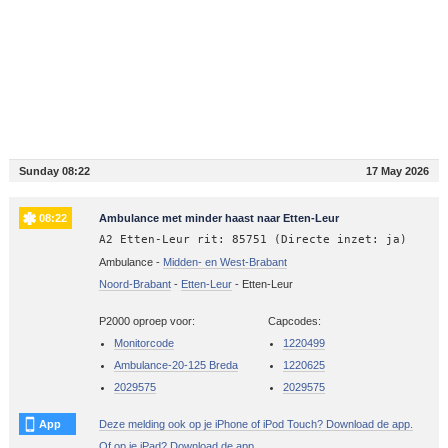
Sunday 08:22
17 May 2026
08:22
Ambulance met minder haast naar Etten-Leur
A2 Etten-Leur rit: 85751 (Directe inzet: ja)
Ambulance -
Midden- en West-Brabant
Noord-Brabant
-
Etten-Leur
-
Etten-Leur
P2000 oproep voor:
Capcodes:
Monitorcode
1220499
Ambulance-20-125 Breda
1220625
2029575
2029575
App
Deze melding ook op je iPhone of iPod Touch? Download de app.
Of op je iPad? Download de app.