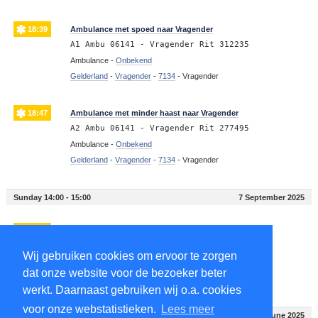
18:39
Ambulance met spoed naar Vragender
A1 Ambu 06141 - Vragender Rit 312235
Ambulance -
Onbekend
Gelderland
-
Vragender
-
7134
-
Vragender
18:47
Ambulance met minder haast naar Vragender
A2 Ambu 06141 - Vragender Rit 277495
Ambulance -
Onbekend
Gelderland
-
Vragender
-
7134
-
Vragender
Sunday 14:00 - 15:00
7 September 2025
14:46
Ambulance met minder haast naar Vragender
A2 Ambu 06141 - Vragender Rit 276096
Wij gebruiken cookies om ervoor te zorgen
Ambulance -
Onbekend
dat onze website voor de bezoeker beter
Gelderland
-
Vragender
-
7134
-
Vragender
werkt. Daarnaast gebruiken wij o.a. cookies
voor onze webstatistieken.
Lees meer
Thursday 15:00 - 16:00
19 June 2025