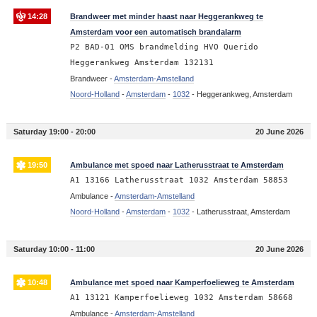
14:28
Brandweer met minder haast naar Heggerankweg te
Amsterdam voor een automatisch brandalarm
P2 BAD-01 OMS brandmelding HVO Querido
Heggerankweg Amsterdam 132131
Brandweer -
Amsterdam-Amstelland
Noord-Holland
-
Amsterdam
-
1032
-
Heggerankweg, Amsterdam
Saturday 19:00 - 20:00
20 June 2026
19:50
Ambulance met spoed naar Latherusstraat te Amsterdam
A1 13166 Latherusstraat 1032 Amsterdam 58853
Ambulance -
Amsterdam-Amstelland
Noord-Holland
-
Amsterdam
-
1032
-
Latherusstraat, Amsterdam
Saturday 10:00 - 11:00
20 June 2026
10:48
Ambulance met spoed naar Kamperfoelieweg te Amsterdam
A1 13121 Kamperfoelieweg 1032 Amsterdam 58668
Ambulance -
Amsterdam-Amstelland