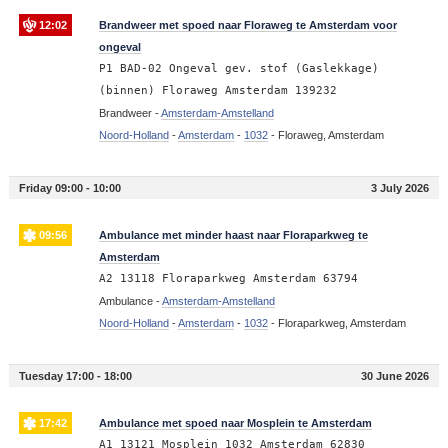
12:02
Brandweer met spoed naar Floraweg te Amsterdam voor
ongeval
P1 BAD-02 Ongeval gev. stof (Gaslekkage)
(binnen) Floraweg Amsterdam 139232
Brandweer -
Amsterdam-Amstelland
Noord-Holland
-
Amsterdam
-
1032
-
Floraweg, Amsterdam
Friday 09:00 - 10:00
3 July 2026
09:56
Ambulance met minder haast naar Floraparkweg te
Amsterdam
A2 13118 Floraparkweg Amsterdam 63794
Ambulance -
Amsterdam-Amstelland
Noord-Holland
-
Amsterdam
-
1032
-
Floraparkweg, Amsterdam
Tuesday 17:00 - 18:00
30 June 2026
17:42
Ambulance met spoed naar Mosplein te Amsterdam
A1 13121 Mosplein 1032 Amsterdam 62830