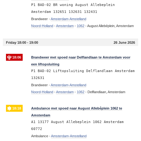
P1 BAD-02 BR woning August Allebeplein
Amsterdam 132651 132631 132431
Brandweer -
Amsterdam-Amstelland
Noord-Holland
-
Amsterdam
-
1062
-
August Allebéplein, Amsterdam
Friday 18:00 - 19:00
26 June 2026
18:06
Brandweer met spoed naar Delflandlaan te Amsterdam voor
een liftopsluiting
P1 BAD-02 Liftopsluiting Delflandlaan Amsterdam
132631
Brandweer -
Amsterdam-Amstelland
Noord-Holland
-
Amsterdam
-
1062
-
Delflandlaan, Amsterdam
18:18
Ambulance met spoed naar August Allebéplein 1062 te
Amsterdam
A1 13177 August Allebeplein 1062 Amsterdam
60772
Ambulance -
Amsterdam-Amstelland