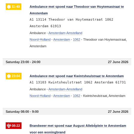
11:48
Ambulance met spoed naar Theodoor van Hoytemastraat te
Amsterdam
A1 13114 Theodoor van Hoytemastraat 1062
Amsterdam 61913
Ambulance -
Amsterdam-Amstelland
Noord-Holland
-
Amsterdam
-
1062
-
Theodoor van Hoytemastraat,
Amsterdam
Saturday 23:00 - 24:00
27 June 2026
23:04
Ambulance met spoed naar Kwintsheulstraat te Amsterdam
A1 13103 Kwintsheulstraat 1062 Amsterdam 61731
Ambulance -
Amsterdam-Amstelland
Noord-Holland
-
Amsterdam
-
1062
-
Kwintsheulstraat, Amsterdam
Saturday 08:00 - 9:00
27 June 2026
08:22
Brandweer met spoed naar August Allebéplein te Amsterdam
voor een woningbrand