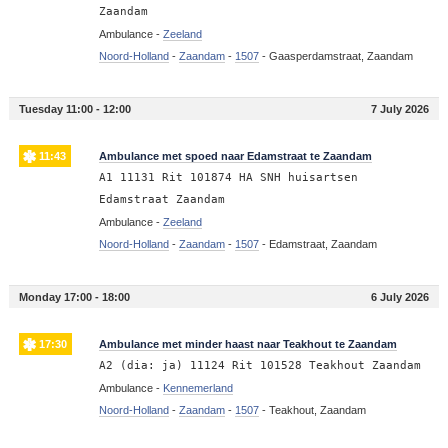
Zaandam
Ambulance -
Zeeland
Noord-Holland
-
Zaandam
-
1507
-
Gaasperdamstraat, Zaandam
Tuesday 11:00 - 12:00
7 July 2026
11:43
Ambulance met spoed naar Edamstraat te Zaandam
A1 11131 Rit 101874 HA SNH huisartsen
Edamstraat Zaandam
Ambulance -
Zeeland
Noord-Holland
-
Zaandam
-
1507
-
Edamstraat, Zaandam
Monday 17:00 - 18:00
6 July 2026
17:30
Ambulance met minder haast naar Teakhout te Zaandam
A2 (dia: ja) 11124 Rit 101528 Teakhout Zaandam
Ambulance -
Kennemerland
Noord-Holland
-
Zaandam
-
1507
-
Teakhout, Zaandam