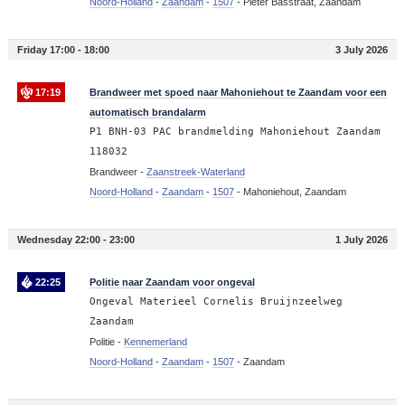
Noord-Holland
-
Zaandam
-
1507
-
Pieter Basstraat, Zaandam
Friday 17:00 - 18:00
3 July 2026
17:19
Brandweer met spoed naar Mahoniehout te Zaandam voor een
automatisch brandalarm
P1 BNH-03 PAC brandmelding Mahoniehout Zaandam
118032
Brandweer -
Zaanstreek-Waterland
Noord-Holland
-
Zaandam
-
1507
-
Mahoniehout, Zaandam
Wednesday 22:00 - 23:00
1 July 2026
22:25
Politie naar Zaandam voor ongeval
Ongeval Materieel Cornelis Bruijnzeelweg
Zaandam
Politie -
Kennemerland
Noord-Holland
-
Zaandam
-
1507
-
Zaandam