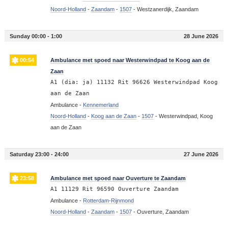
Noord-Holland
-
Zaandam
-
1507
-
Westzanerdijk, Zaandam
Sunday 00:00 - 1:00
28 June 2026
00:54
Ambulance met spoed naar Westerwindpad te Koog aan de
Zaan
A1 (dia: ja) 11132 Rit 96626 Westerwindpad Koog
aan de Zaan
Ambulance -
Kennemerland
Noord-Holland
-
Koog aan de Zaan
-
1507
-
Westerwindpad, Koog
aan de Zaan
Saturday 23:00 - 24:00
27 June 2026
23:58
Ambulance met spoed naar Ouverture te Zaandam
A1 11129 Rit 96590 Ouverture Zaandam
Ambulance -
Rotterdam-Rijnmond
Noord-Holland
-
Zaandam
-
1507
-
Ouverture, Zaandam