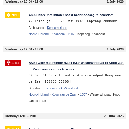
Wednesday 20:00 - 21:00
1 July 2026
20:11
Ambulance met minder haast naar Kapzaag te Zaandam
A2 (dia: ja) 11126 Rit 98971 Kapzaag Zaandam
Ambulance -
Kennemerland
Noord-Holland
-
Zaandam
-
1507
-
Kapzaag, Zaandam
Wednesday 17:00 - 18:00
1 July 2026
17:14
Brandweer met minder haast naar Westerwindpad te Koog aan
de Zaan voor een dier te water
P2 BNH-01 Dier te water Westerwindpad Koog aan
de Zaan 118033 118084
Brandweer -
Zaanstreek-Waterland
Noord-Holland
-
Koog aan de Zaan
-
1507
-
Westerwindpad, Koog
aan de Zaan
Monday 06:00 - 7:00
29 June 2026