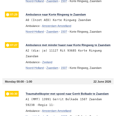
Noord-Holland
-
Zaandam
-
1507
-
Korte Ringweg, Zaandam
07:29
Ambulance naar Korte Ringweg te Zaandam
A0 (Inzet AED) Korte Ringweg Zaandam
Ambulance -
Amsterdam-Amstelland
Noord-Holland
-
Zaandam
-
1507
-
Korte Ringweg, Zaandam
07:27
Ambulance met minder haast naar Korte Ringweg te Zaandam
A2 (dia: ja) 11127 Rit 93685 Korte Ringweg
Zaandam
Ambulance -
Zeeland
Noord-Holland
-
Zaandam
-
1507
-
Korte Ringweg, Zaandam
Monday 00:00 - 1:00
22 June 2026
00:30
Traumahelikopter met spoed naar Gerrit Bolkade te Zaandam
A1 (MMT) 13991 Gerrit Bolkade 1507 Zaandam
59238 -Regio 11-
Ambulance -
Amsterdam-Amstelland