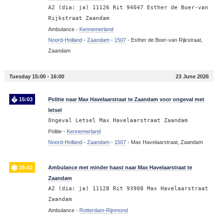
A2 (dia: ja) 11126 Rit 94047 Esther de Boer-van
Rijkstraat Zaandam
Ambulance -
Kennemerland
Noord-Holland
-
Zaandam
-
1507
-
Esther de Boer-van Rijkstraat,
Zaandam
Tuesday 15:00 - 16:00
23 June 2026
15:03
Politie naar Max Havelaarstraat te Zaandam voor ongeval met
letsel
Ongeval Letsel Max Havelaarstraat Zaandam
Politie -
Kennemerland
Noord-Holland
-
Zaandam
-
1507
-
Max Havelaarstraat, Zaandam
15:02
Ambulance met minder haast naar Max Havelaarstraat te
Zaandam
A2 (dia: ja) 11128 Rit 93908 Max Havelaarstraat
Zaandam
Ambulance -
Rotterdam-Rijnmond