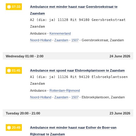
07:33
Ambulance met minder haast naar Geersbroekstraat te
Zaandam
A2 (dia: ja) 11128 Rit 94180 Geersbroekstraat
Zaandam
Ambulance -
Kennemerland
Noord-Holland
-
Zaandam
-
1507
-
Geersbroekstraat, Zaandam
Wednesday 01:00 - 2:00
24 June 2026
01:45
Ambulance met spoed naar Elsbroekplantsoen te Zaandam
A1 (dia: ja) 11126 Rit 94120 Elsbroekplantsoen
Zaandam
Ambulance -
Rotterdam-Rijnmond
Noord-Holland
-
Zaandam
-
1507
-
Elsbroekplantsoen, Zaandam
Tuesday 20:00 - 21:00
23 June 2026
20:49
Ambulance met minder haast naar Esther de Boer-van
Rijkstraat te Zaandam