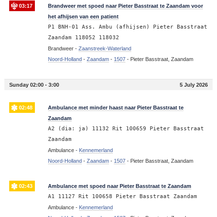
03:17
Brandweer met spoed naar Pieter Basstraat te Zaandam voor
het afhijsen van een patient
P1 BNH-01 Ass. Ambu (afhijsen) Pieter Basstraat
Zaandam 118052 118032
Brandweer -
Zaanstreek-Waterland
Noord-Holland
-
Zaandam
-
1507
-
Pieter Basstraat, Zaandam
Sunday 02:00 - 3:00
5 July 2026
02:48
Ambulance met minder haast naar Pieter Basstraat te
Zaandam
A2 (dia: ja) 11132 Rit 100659 Pieter Basstraat
Zaandam
Ambulance -
Kennemerland
Noord-Holland
-
Zaandam
-
1507
-
Pieter Basstraat, Zaandam
02:43
Ambulance met spoed naar Pieter Basstraat te Zaandam
A1 11127 Rit 100658 Pieter Basstraat Zaandam
Ambulance -
Kennemerland