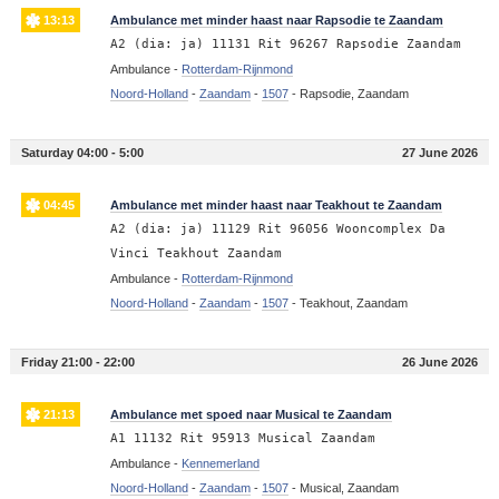
13:13
Ambulance met minder haast naar Rapsodie te Zaandam
A2 (dia: ja) 11131 Rit 96267 Rapsodie Zaandam
Ambulance -
Rotterdam-Rijnmond
Noord-Holland
-
Zaandam
-
1507
-
Rapsodie, Zaandam
Saturday 04:00 - 5:00
27 June 2026
04:45
Ambulance met minder haast naar Teakhout te Zaandam
A2 (dia: ja) 11129 Rit 96056 Wooncomplex Da
Vinci Teakhout Zaandam
Ambulance -
Rotterdam-Rijnmond
Noord-Holland
-
Zaandam
-
1507
-
Teakhout, Zaandam
Friday 21:00 - 22:00
26 June 2026
21:13
Ambulance met spoed naar Musical te Zaandam
A1 11132 Rit 95913 Musical Zaandam
Ambulance -
Kennemerland
Noord-Holland
-
Zaandam
-
1507
-
Musical, Zaandam