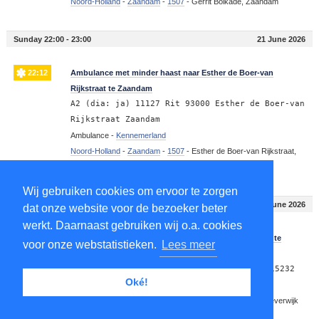
Noord-Holland
-
Zaandam
-
1507
-
Gerrit Bolkade, Zaandam
Sunday 22:00 - 23:00
21 June 2026
22:12
Ambulance met minder haast naar Esther de Boer-van
Rijkstraat te Zaandam
A2 (dia: ja) 11127 Rit 93000 Esther de Boer-van
Rijkstraat Zaandam
Ambulance -
Kennemerland
Noord-Holland
-
Zaandam
-
1507
-
Esther de Boer-van Rijkstraat,
Zaandam
Wij gebruiken cookies om ervoor te zorgen
Sunday 12:00 - 13:00
21 June 2026
dat onze website voor de bezoeker beter
werkt. Daarnaast gebruiken wij o.a. cookies
12:17
Ambulance, gepland vervoer naar Pieter Stastokstraat te
voor onze webstatistieken.
Lees meer
Beverwijk
B2 Stastokstraat SGRAVH : (medium care) 15232
Oké!
Ambulance -
Kennemerland
Noord-Holland
-
Beverwijk
-
1507
-
Pieter Stastokstraat, Beverwijk