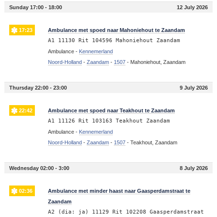
Sunday 17:00 - 18:00
12 July 2026
17:23
Ambulance met spoed naar Mahoniehout te Zaandam
A1 11130 Rit 104596 Mahoniehout Zaandam
Ambulance -
Kennemerland
Noord-Holland
-
Zaandam
-
1507
-
Mahoniehout, Zaandam
Thursday 22:00 - 23:00
9 July 2026
22:42
Ambulance met spoed naar Teakhout te Zaandam
A1 11126 Rit 103163 Teakhout Zaandam
Ambulance -
Kennemerland
Noord-Holland
-
Zaandam
-
1507
-
Teakhout, Zaandam
Wednesday 02:00 - 3:00
8 July 2026
02:36
Ambulance met minder haast naar Gaasperdamstraat te
Zaandam
A2 (dia: ja) 11129 Rit 102208 Gaasperdamstraat