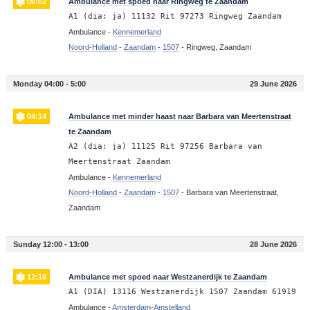
06:02
Ambulance met spoed naar Ringweg te Zaandam
A1 (dia: ja) 11132 Rit 97273 Ringweg Zaandam
Ambulance -
Kennemerland
Noord-Holland
-
Zaandam
-
1507
-
Ringweg, Zaandam
Monday 04:00 - 5:00
29 June 2026
04:14
Ambulance met minder haast naar Barbara van Meertenstraat
te Zaandam
A2 (dia: ja) 11125 Rit 97256 Barbara van
Meertenstraat Zaandam
Ambulance -
Kennemerland
Noord-Holland
-
Zaandam
-
1507
-
Barbara van Meertenstraat,
Zaandam
Sunday 12:00 - 13:00
28 June 2026
12:10
Ambulance met spoed naar Westzanerdijk te Zaandam
A1 (DIA) 13116 Westzanerdijk 1507 Zaandam 61919
Ambulance -
Amsterdam-Amstelland