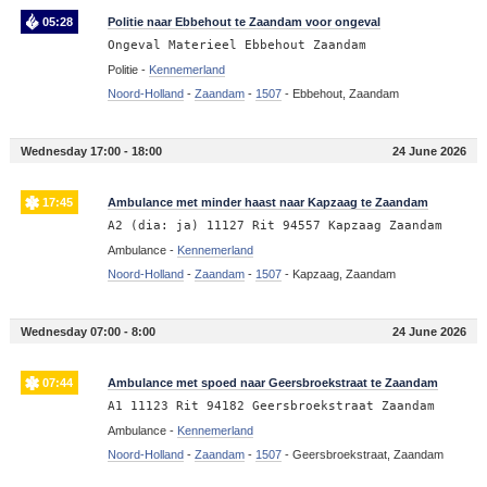
05:28
Politie naar Ebbehout te Zaandam voor ongeval
Ongeval Materieel Ebbehout Zaandam
Politie -
Kennemerland
Noord-Holland
-
Zaandam
-
1507
-
Ebbehout, Zaandam
Wednesday 17:00 - 18:00
24 June 2026
17:45
Ambulance met minder haast naar Kapzaag te Zaandam
A2 (dia: ja) 11127 Rit 94557 Kapzaag Zaandam
Ambulance -
Kennemerland
Noord-Holland
-
Zaandam
-
1507
-
Kapzaag, Zaandam
Wednesday 07:00 - 8:00
24 June 2026
07:44
Ambulance met spoed naar Geersbroekstraat te Zaandam
A1 11123 Rit 94182 Geersbroekstraat Zaandam
Ambulance -
Kennemerland
Noord-Holland
-
Zaandam
-
1507
-
Geersbroekstraat, Zaandam