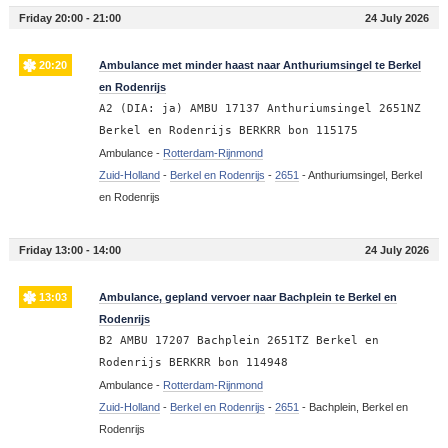
Friday 20:00 - 21:00
24 July 2026
20:20
Ambulance met minder haast naar Anthuriumsingel te Berkel
en Rodenrijs
A2 (DIA: ja) AMBU 17137 Anthuriumsingel 2651NZ
Berkel en Rodenrijs BERKRR bon 115175
Ambulance -
Rotterdam-Rijnmond
Zuid-Holland
-
Berkel en Rodenrijs
-
2651
-
Anthuriumsingel, Berkel
en Rodenrijs
Friday 13:00 - 14:00
24 July 2026
13:03
Ambulance, gepland vervoer naar Bachplein te Berkel en
Rodenrijs
B2 AMBU 17207 Bachplein 2651TZ Berkel en
Rodenrijs BERKRR bon 114948
Ambulance -
Rotterdam-Rijnmond
Zuid-Holland
-
Berkel en Rodenrijs
-
2651
-
Bachplein, Berkel en
Rodenrijs