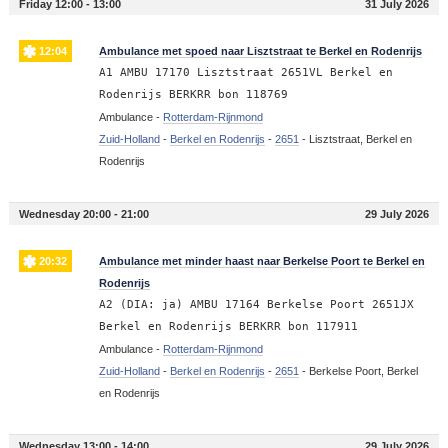
Friday 12:00 - 13:00
31 July 2026
12:04
Ambulance met spoed naar Lisztstraat te Berkel en Rodenrijs
A1 AMBU 17170 Lisztstraat 2651VL Berkel en
Rodenrijs BERKRR bon 118769
Ambulance -
Rotterdam-Rijnmond
Zuid-Holland
-
Berkel en Rodenrijs
-
2651
-
Lisztstraat, Berkel en
Rodenrijs
Wednesday 20:00 - 21:00
29 July 2026
20:32
Ambulance met minder haast naar Berkelse Poort te Berkel en
Rodenrijs
A2 (DIA: ja) AMBU 17164 Berkelse Poort 2651JX
Berkel en Rodenrijs BERKRR bon 117911
Ambulance -
Rotterdam-Rijnmond
Zuid-Holland
-
Berkel en Rodenrijs
-
2651
-
Berkelse Poort, Berkel
en Rodenrijs
Wednesday 13:00 - 14:00
29 July 2026