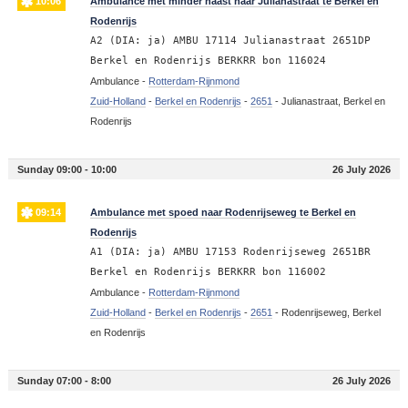
10:06
Ambulance met minder haast naar Julianastraat te Berkel en
Rodenrijs
A2 (DIA: ja) AMBU 17114 Julianastraat 2651DP
Berkel en Rodenrijs BERKRR bon 116024
Ambulance -
Rotterdam-Rijnmond
Zuid-Holland
-
Berkel en Rodenrijs
-
2651
-
Julianastraat, Berkel en
Rodenrijs
Sunday 09:00 - 10:00
26 July 2026
09:14
Ambulance met spoed naar Rodenrijseweg te Berkel en
Rodenrijs
A1 (DIA: ja) AMBU 17153 Rodenrijseweg 2651BR
Berkel en Rodenrijs BERKRR bon 116002
Ambulance -
Rotterdam-Rijnmond
Zuid-Holland
-
Berkel en Rodenrijs
-
2651
-
Rodenrijseweg, Berkel
en Rodenrijs
Sunday 07:00 - 8:00
26 July 2026