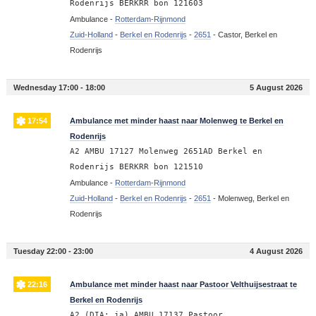
Rodenrijs BERKRR bon 121603
Ambulance -
Rotterdam-Rijnmond
Zuid-Holland
-
Berkel en Rodenrijs
-
2651
-
Castor, Berkel en
Rodenrijs
Wednesday 17:00 - 18:00
5 August 2026
17:54
Ambulance met minder haast naar Molenweg te Berkel en
Rodenrijs
A2 AMBU 17127 Molenweg 2651AD Berkel en
Rodenrijs BERKRR bon 121510
Ambulance -
Rotterdam-Rijnmond
Zuid-Holland
-
Berkel en Rodenrijs
-
2651
-
Molenweg, Berkel en
Rodenrijs
Tuesday 22:00 - 23:00
4 August 2026
22:16
Ambulance met minder haast naar Pastoor Velthuijsestraat te
Berkel en Rodenrijs
A2 (DIA: ja) AMBU 17137 Pastoor