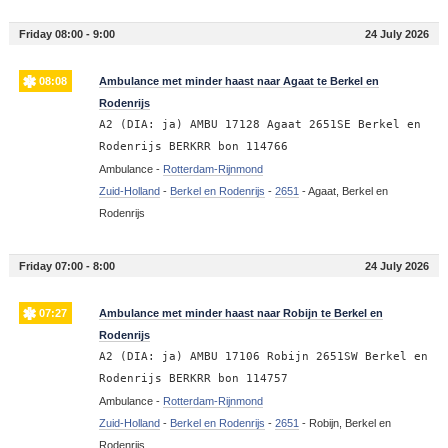
Friday 08:00 - 9:00
24 July 2026
08:08
Ambulance met minder haast naar Agaat te Berkel en
Rodenrijs
A2 (DIA: ja) AMBU 17128 Agaat 2651SE Berkel en
Rodenrijs BERKRR bon 114766
Ambulance -
Rotterdam-Rijnmond
Zuid-Holland
-
Berkel en Rodenrijs
-
2651
-
Agaat, Berkel en
Rodenrijs
Friday 07:00 - 8:00
24 July 2026
07:27
Ambulance met minder haast naar Robijn te Berkel en
Rodenrijs
A2 (DIA: ja) AMBU 17106 Robijn 2651SW Berkel en
Rodenrijs BERKRR bon 114757
Ambulance -
Rotterdam-Rijnmond
Zuid-Holland
-
Berkel en Rodenrijs
-
2651
-
Robijn, Berkel en
Rodenrijs