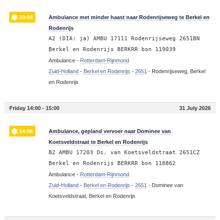
19:08
Ambulance met minder haast naar Rodenrijseweg te Berkel en
Rodenrijs
A2 (DIA: ja) AMBU 17111 Rodenrijseweg 2651BN
Berkel en Rodenrijs BERKRR bon 119039
Ambulance -
Rotterdam-Rijnmond
Zuid-Holland
-
Berkel en Rodenrijs
-
2651
-
Rodenrijseweg, Berkel
en Rodenrijs
Friday 14:00 - 15:00
31 July 2026
14:06
Ambulance, gepland vervoer naar Dominee van
Koetsveldstraat te Berkel en Rodenrijs
B2 AMBU 17203 Ds. van Koetsveldstraat 2651CZ
Berkel en Rodenrijs BERKRR bon 118862
Ambulance -
Rotterdam-Rijnmond
Zuid-Holland
-
Berkel en Rodenrijs
-
2651
-
Dominee van
Koetsveldstraat, Berkel en Rodenrijs