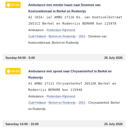
07:30
Ambulance met minder haast naar Dominee van
Koetsveldstraat te Berkel en Rodenrijs
A2 (DIA: ja) AMBU 17116 Ds. van Koetsveldstraat
2651CZ Berkel en Rodenrijs BERKRR bon 115978
Ambulance -
Rotterdam-Rijnmond
Zuid-Holland
-
Berkel en Rodenrijs
-
2651
-
Dominee van
Koetsveldstraat, Berkel en Rodenrijs
Sunday 04:00 - 5:00
26 July 2026
04:50
Ambulance met spoed naar Chrysantenhof te Berkel en
Rodenrijs
A1 AMBU 17111 Chrysantenhof 2651XK Berkel en
Rodenrijs BERKRR bon 115940
Ambulance -
Rotterdam-Rijnmond
Zuid-Holland
-
Berkel en Rodenrijs
-
2651
-
Chrysantenhof, Berkel
en Rodenrijs
Saturday 14:00 - 15:00
25 July 2026