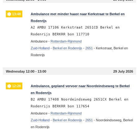
13:48
Ambulance met minder haast naar Kerkstraat te Berkel en
Rodenrijs
A2 AMBU 17106 Kerkstraat 2651CD Berkel en
Rodenrijs BERKRR bon 117710
Ambulance -
Rotterdam-Rijnmond
Zuid-Holland
-
Berkel en Rodenrijs
-
2651
-
Kerkstraat, Berkel en
Rodenrijs
Wednesday 12:00 - 13:00
29 July 2026
12:28
Ambulance, gepland vervoer naar Noordeindseweg te Berkel
en Rodenrijs
B2 AMBU 17408 Noordeindseweg 2651CX Berkel en
Rodenrijs BERKRR bon 117654
Ambulance -
Rotterdam-Rijnmond
Zuid-Holland
-
Berkel en Rodenrijs
-
2651
-
Noordeindseweg, Berkel
en Rodenrijs