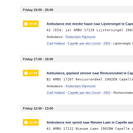
Friday 19:00 - 20:00
19:26
Ambulance met minder haast naar Lijstersingel te Capel
A2 (DIA: ja) AMBU 17129 Lijstersingel 290
Ambulance -
Rotterdam-Rijnmond
Zuid-Holland
-
Capelle aan den IJssel
-
2902
-
Lijstersingel,
Friday 17:00 - 18:00
17:14
Ambulance, gepland vervoer naar Reviusrondeel te Cape
B2 AMBU 17207 Reviusrondeel 2902EN Capell
Ambulance -
Rotterdam-Rijnmond
Zuid-Holland
-
Capelle aan den IJssel
-
2902
-
Reviusrondeel
Friday 12:00 - 13:00
12:49
Ambulance met spoed naar Nieuwe Laan te Capelle aan
A1 AMBU 17122 Nieuwe Laan 2902BW Capelle 