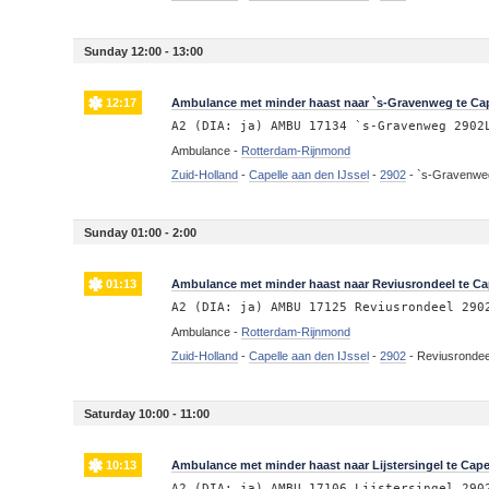
Sunday 12:00 - 13:00
12:17
Ambulance met minder haast naar `s-Gravenweg te Cape
A2 (DIA: ja) AMBU 17134 `s-Gravenweg 2902
Ambulance -
Rotterdam-Rijnmond
Zuid-Holland
-
Capelle aan den IJssel
-
2902
-
`s-Gravenweg
Sunday 01:00 - 2:00
01:13
Ambulance met minder haast naar Reviusrondeel te Cap
A2 (DIA: ja) AMBU 17125 Reviusrondeel 290
Ambulance -
Rotterdam-Rijnmond
Zuid-Holland
-
Capelle aan den IJssel
-
2902
-
Reviusrondeel
Saturday 10:00 - 11:00
10:13
Ambulance met minder haast naar Lijstersingel te Capel
A2 (DIA: ja) AMBU 17106 Lijstersingel 290