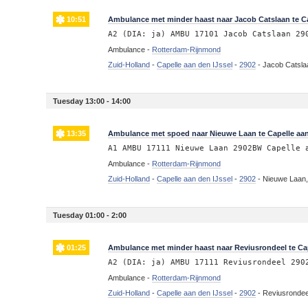
10:51
Ambulance met minder haast naar Jacob Catslaan te Ca
A2 (DIA: ja) AMBU 17101 Jacob Catslaan 29
Ambulance -
Rotterdam-Rijnmond
Zuid-Holland
-
Capelle aan den IJssel
-
2902
-
Jacob Catslaa
Tuesday 13:00 - 14:00
13:35
Ambulance met spoed naar Nieuwe Laan te Capelle aan
A1 AMBU 17111 Nieuwe Laan 2902BW Capelle 
Ambulance -
Rotterdam-Rijnmond
Zuid-Holland
-
Capelle aan den IJssel
-
2902
-
Nieuwe Laan,
Tuesday 01:00 - 2:00
01:25
Ambulance met minder haast naar Reviusrondeel te Cap
A2 (DIA: ja) AMBU 17111 Reviusrondeel 290
Ambulance -
Rotterdam-Rijnmond
Zuid-Holland
-
Capelle aan den IJssel
-
2902
-
Reviusrondeel