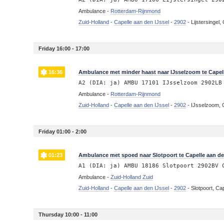
Ambulance -
Rotterdam-Rijnmond
Zuid-Holland
-
Capelle aan den IJssel
-
2902
-
Lijstersingel,
Friday 16:00 - 17:00
16:36
Ambulance met minder haast naar IJsselzoom te Capell
A2 (DIA: ja) AMBU 17101 IJsselzoom 2902LB
Ambulance -
Rotterdam-Rijnmond
Zuid-Holland
-
Capelle aan den IJssel
-
2902
-
IJsselzoom, C
Friday 01:00 - 2:00
01:23
Ambulance met spoed naar Slotpoort te Capelle aan de
A1 (DIA: ja) AMBU 18186 Slotpoort 2902BV 
Ambulance -
Zuid-Holland Zuid
Zuid-Holland
-
Capelle aan den IJssel
-
2902
-
Slotpoort, Ca
Thursday 10:00 - 11:00