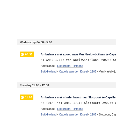
Wednesday 04:00 - 5:00
04:36
Ambulance met spoed naar Van Naeldwijcklaan te Capel
A1 AMBU 17152 Van Naeldwijcklaan 2902BE C
Ambulance -
Rotterdam-Rijnmond
Zuid-Holland
-
Capelle aan den IJssel
-
2902
-
Van Naeldwijc
Tuesday 11:00 - 12:00
11:03
Ambulance met minder haast naar Slotpoort te Capelle 
A2 (DIA: ja) AMBU 17112 Slotpoort 2902BV 
Ambulance -
Rotterdam-Rijnmond
Zuid-Holland
-
Capelle aan den IJssel
-
2902
-
Slotpoort, Ca