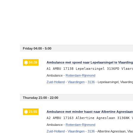
Friday 04:00 - 5:00
04:39
Ambulance met spoed naar Lepelaarsingel te Vlaardin
A1 AMBU 17138 Lepelaarsingel 3136PD Vlaar
Ambulance -
Rotterdam-Rijnmond
Zuid-Holland
-
Vlaardingen
-
3136
-
Lepelaarsingel, Vlaardin
Thursday 21:00 - 22:00
21:55
Ambulance met minder haast naar Albertine Agneslaan
A2 AMBU 17163 Albertine Agneslaan 3136NK 
Ambulance -
Rotterdam-Rijnmond
Zuid-Holland
-
Vlaardingen
-
3136
-
Albertine Agneslaan, Vla