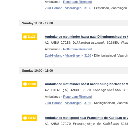
Ambulance -
Rotterdam-Rijnmond
Zuid-Holland
-
Vlaardingen
-
3136
-
Eksterlaan, Vlaardingen
Sunday 11:00 - 12:00
11:21
Ambulance met minder haast naar Dillenburgsingel te 
A2 AMBU 17153 Dillenburgsingel 3136EA Vla
Ambulance -
Rotterdam-Rijnmond
Zuid-Holland
-
Vlaardingen
-
3136
-
Dillenburgsingel, Vlaard
Sunday 10:00 - 11:00
10:00
Ambulance met minder haast naar Koninginnelaan te V
A2 (DIA: ja) AMBU 17170 Koninginnelaan 31
Ambulance -
Rotterdam-Rijnmond
Zuid-Holland
-
Vlaardingen
-
3136
-
Koninginnelaan, Vlaardi
10:42
Ambulance met spoed naar Francijntje de Kadtlaan te 
A1 AMBU 17170 Francijntje de Kadtlaan 313