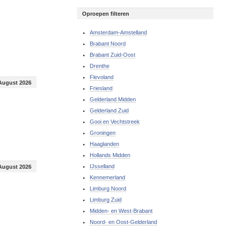
Oproepen filteren
Amsterdam-Amstelland
Brabant Noord
Brabant Zuid-Oost
Drenthe
Flevoland
August 2026
Friesland
Gelderland Midden
Gelderland Zuid
Gooi en Vechtstreek
Groningen
Haaglanden
Hollands Midden
IJsselland
August 2026
Kennemerland
Limburg Noord
Limburg Zuid
Midden- en West-Brabant
Noord- en Oost-Gelderland