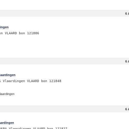
6 
dingen
en VLAARD bon 121886
6 
laardingen
S Vlaardingen VLAARD bon 121848
Vlaardingen
6 
aardingen
36PA Vlaardingen VLAARD bon 121827