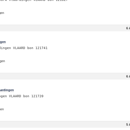
gen
6 
ngen
dingen VLAARD bon 121741
ngen
6 
aardingen
ngen VLAARD bon 121720
gen
5 