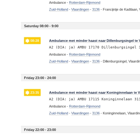
Ambulance -
Rotterdam-Rijnmond
Zuid-Holland
-
Vlaardingen
-
3136
-
Francijntje de Kadtlaan,
Saturday 08:00 - 9:00
08:28
Ambulance met minder haast naar Dillenburgsingel te 
A2 (DIA: ja) AMBU 17170 Dillenburgsingel 
Ambulance -
Rotterdam-Rijnmond
Zuid-Holland
-
Vlaardingen
-
3136
-
Dillenburgsingel, Vlaard
Friday 23:00 - 24:00
23:35
Ambulance met minder haast naar Koninginnelaan te V
A2 (DIA: ja) AMBU 17115 Koninginnelaan 31
Ambulance -
Rotterdam-Rijnmond
Zuid-Holland
-
Vlaardingen
-
3136
-
Koninginnelaan, Vlaardi
Friday 22:00 - 23:00