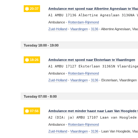
20:37
Ambulance met spoed naar Albertine Agneslaan te Vla
A1 AMBU 17136 Albertine Agneslaan 3136NA 
Ambulance -
Rotterdam-Rijnmond
Zuid-Holland
-
Vlaardingen
-
3136
-
Albertine Agneslaan, Vla
Tuesday 18:00 - 19:00
18:26
Ambulance met spoed naar Eksterlaan te Vlaardingen
A1 AMBU 17127 Eksterlaan 3136SN Vlaarding
Ambulance -
Rotterdam-Rijnmond
Zuid-Holland
-
Vlaardingen
-
3136
-
Eksterlaan, Vlaardingen
Tuesday 07:00 - 8:00
07:56
Ambulance met minder haast naar Laan Van Hooglede 
A2 (DIA: ja) AMBU 17107 Laan van Hooglede
Ambulance -
Rotterdam-Rijnmond
Zuid-Holland
-
Vlaardingen
-
3136
-
Laan Van Hooglede, Vla