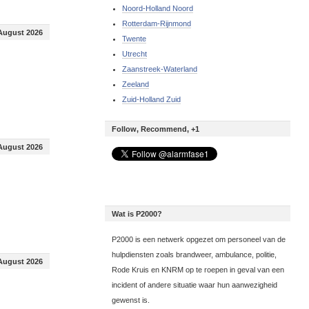
Noord-Holland Noord
Rotterdam-Rijnmond
August 2026
Twente
Utrecht
Zaanstreek-Waterland
Zeeland
Zuid-Holland Zuid
Follow, Recommend, +1
August 2026
Wat is P2000?
P2000 is een netwerk opgezet om personeel van de
hulpdiensten zoals brandweer, ambulance, politie,
August 2026
Rode Kruis en KNRM op te roepen in geval van een
incident of andere situatie waar hun aanwezigheid
gewenst is.