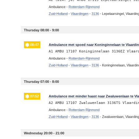
Ambulance -
Rotterdam-Rijnmond
Zuid-Holland
-
Vlaardingen
-
3136
-
Lepelaarsingel, Vlaardin
Thursday 08:00 - 9:00
08:47
Ambulance met spoed naar Koninginnelaan te Vlaardi
A1 AMBU 17107 Koninginnelaan 3136EZ Vlaar
Ambulance -
Rotterdam-Rijnmond
Zuid-Holland
-
Vlaardingen
-
3136
-
Koninginnelaan, Vlaardi
Thursday 07:00 - 8:00
07:52
Ambulance met minder haast naar Zwaluwenlaan te Vl
A2 AMBU 17107 Zwaluwenlaan 3136TS Vlaardi
Ambulance -
Rotterdam-Rijnmond
Zuid-Holland
-
Vlaardingen
-
3136
-
Zwaluwenlaan, Vlaardin
Wednesday 20:00 - 21:00