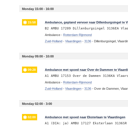
Monday 15:00 - 16:00
15:58
Ambulance, gepland vervoer naar Dillenburgsingel te 
B2 AMBU 17209 Dillenburgsingel 3136EA Vla
Ambulance -
Rotterdam-Rijnmond
Zuid-Holland
-
Vlaardingen
-
3136
-
Dillenburgsingel, Vlaard
Monday 09:00 - 10:00
09:28
Ambulance met spoed naar Over de Dammen te Vlaard
A1 AMBU 17153 Over de Dammen 3136KA Vlaar
Ambulance -
Rotterdam-Rijnmond
Zuid-Holland
-
Vlaardingen
-
3136
-
Over de Dammen, Vlaar
Monday 02:00 - 3:00
02:00
Ambulance met spoed naar Eksterlaan te Vlaardingen
A1 (DIA: ja) AMBU 17127 Eksterlaan 3136SR