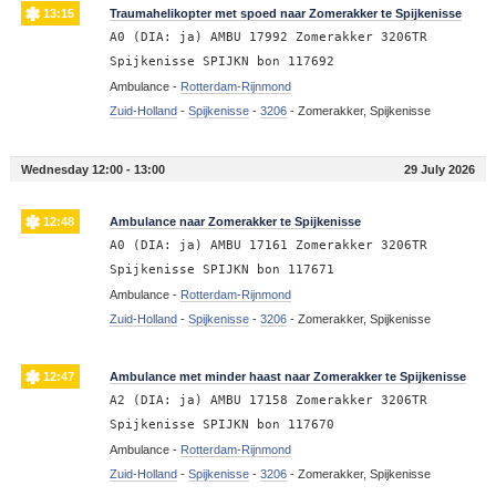
13:15
Traumahelikopter met spoed naar Zomerakker te Spijkenisse
A0 (DIA: ja) AMBU 17992 Zomerakker 3206TR
Spijkenisse SPIJKN bon 117692
Ambulance -
Rotterdam-Rijnmond
Zuid-Holland
-
Spijkenisse
-
3206
-
Zomerakker, Spijkenisse
Wednesday 12:00 - 13:00
29 July 2026
12:48
Ambulance naar Zomerakker te Spijkenisse
A0 (DIA: ja) AMBU 17161 Zomerakker 3206TR
Spijkenisse SPIJKN bon 117671
Ambulance -
Rotterdam-Rijnmond
Zuid-Holland
-
Spijkenisse
-
3206
-
Zomerakker, Spijkenisse
12:47
Ambulance met minder haast naar Zomerakker te Spijkenisse
A2 (DIA: ja) AMBU 17158 Zomerakker 3206TR
Spijkenisse SPIJKN bon 117670
Ambulance -
Rotterdam-Rijnmond
Zuid-Holland
-
Spijkenisse
-
3206
-
Zomerakker, Spijkenisse