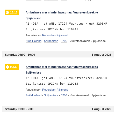
16:16
Ambulance met minder haast naar Vuursteenkreek te
Spijkenisse
A2 (DIA: ja) AMBU 17124 Vuursteenkreek 3206HR
Spijkenisse SPIJKN bon 119441
Ambulance -
Rotterdam-Rijnmond
Zuid-Holland
-
Spijkenisse
-
3206
-
Vuursteenkreek, Spijkenisse
Saturday 09:00 - 10:00
1 August 2026
09:39
Ambulance met minder haast naar Vuursteenkreek te
Spijkenisse
A2 (DIA: ja) AMBU 17124 Vuursteenkreek 3206HR
Spijkenisse SPIJKN bon 119265
Ambulance -
Rotterdam-Rijnmond
Zuid-Holland
-
Spijkenisse
-
3206
-
Vuursteenkreek, Spijkenisse
Saturday 01:00 - 2:00
1 August 2026