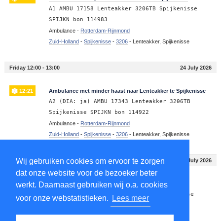
A1 AMBU 17158 Lenteakker 3206TB Spijkenisse
SPIJKN bon 114983
Ambulance -
Rotterdam-Rijnmond
Zuid-Holland
-
Spijkenisse
-
3206
-
Lenteakker, Spijkenisse
Friday 12:00 - 13:00
24 July 2026
12:21
Ambulance met minder haast naar Lenteakker te Spijkenisse
A2 (DIA: ja) AMBU 17343 Lenteakker 3206TB
Spijkenisse SPIJKN bon 114922
Ambulance -
Rotterdam-Rijnmond
Zuid-Holland
-
Spijkenisse
-
3206
-
Lenteakker, Spijkenisse
Wij gebruiken cookies om ervoor te zorgen
Friday 03:00 - 4:00
24 July 2026
dat onze website voor de bezoeker beter
03:37
Ambulance met spoed naar Lavasdonk te Spijkenisse
werkt. Daarnaast gebruiken wij o.a. cookies
A1 AMBU 17158 Lavasdonk 3206BP Spijkenisse
voor onze webstatistieken.
Lees meer
SPIJKN bon 114726
Ambulance -
Rotterdam-Rijnmond