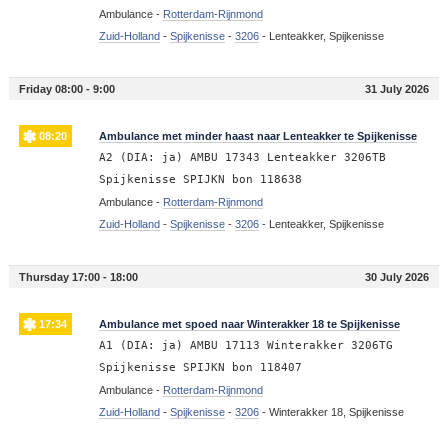
Ambulance -
Rotterdam-Rijnmond
Zuid-Holland
-
Spijkenisse
-
3206
-
Lenteakker, Spijkenisse
Friday 08:00 - 9:00
31 July 2026
08:20
Ambulance met minder haast naar Lenteakker te Spijkenisse
A2 (DIA: ja) AMBU 17343 Lenteakker 3206TB
Spijkenisse SPIJKN bon 118638
Ambulance -
Rotterdam-Rijnmond
Zuid-Holland
-
Spijkenisse
-
3206
-
Lenteakker, Spijkenisse
Thursday 17:00 - 18:00
30 July 2026
17:34
Ambulance met spoed naar Winterakker 18 te Spijkenisse
A1 (DIA: ja) AMBU 17113 Winterakker 3206TG
Spijkenisse SPIJKN bon 118407
Ambulance -
Rotterdam-Rijnmond
Zuid-Holland
-
Spijkenisse
-
3206
-
Winterakker 18, Spijkenisse