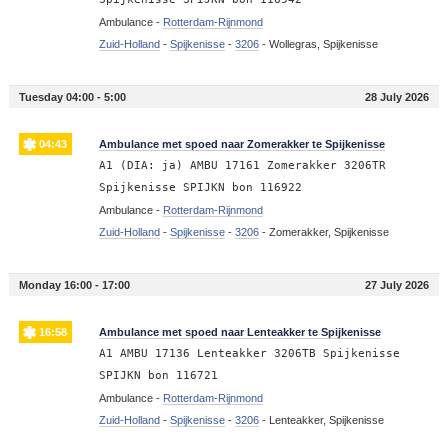
Ambulance -
Rotterdam-Rijnmond
Zuid-Holland
-
Spijkenisse
-
3206
-
Wollegras, Spijkenisse
Tuesday 04:00 - 5:00
28 July 2026
04:43
Ambulance met spoed naar Zomerakker te Spijkenisse
A1 (DIA: ja) AMBU 17161 Zomerakker 3206TR
Spijkenisse SPIJKN bon 116922
Ambulance -
Rotterdam-Rijnmond
Zuid-Holland
-
Spijkenisse
-
3206
-
Zomerakker, Spijkenisse
Monday 16:00 - 17:00
27 July 2026
16:58
Ambulance met spoed naar Lenteakker te Spijkenisse
A1 AMBU 17136 Lenteakker 3206TB Spijkenisse
SPIJKN bon 116721
Ambulance -
Rotterdam-Rijnmond
Zuid-Holland
-
Spijkenisse
-
3206
-
Lenteakker, Spijkenisse