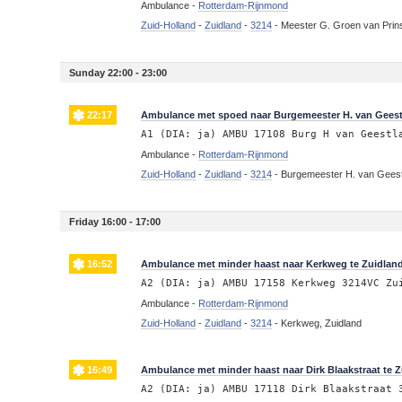
Ambulance -
Rotterdam-Rijnmond
Zuid-Holland
-
Zuidland
-
3214
-
Meester G. Groen van Prins
Sunday 22:00 - 23:00
22:17
Ambulance met spoed naar Burgemeester H. van Geest
A1 (DIA: ja) AMBU 17108 Burg H van Geestl
Ambulance -
Rotterdam-Rijnmond
Zuid-Holland
-
Zuidland
-
3214
-
Burgemeester H. van Geest
Friday 16:00 - 17:00
16:52
Ambulance met minder haast naar Kerkweg te Zuidlan
A2 (DIA: ja) AMBU 17158 Kerkweg 3214VC Zu
Ambulance -
Rotterdam-Rijnmond
Zuid-Holland
-
Zuidland
-
3214
-
Kerkweg, Zuidland
16:49
Ambulance met minder haast naar Dirk Blaakstraat te 
A2 (DIA: ja) AMBU 17118 Dirk Blaakstraat 