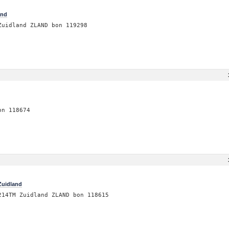
and
Zuidland ZLAND bon 119298
on 118674
Zuidland
214TM Zuidland ZLAND bon 118615