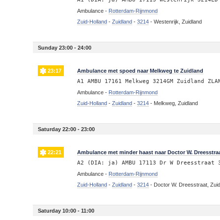
Ambulance -
Rotterdam-Rijnmond
Zuid-Holland
-
Zuidland
-
3214
-
Westenrijk, Zuidland
Sunday 23:00 - 24:00
23:17
Ambulance met spoed naar Melkweg te Zuidland
A1 AMBU 17161 Melkweg 3214GM Zuidland ZLA
Ambulance -
Rotterdam-Rijnmond
Zuid-Holland
-
Zuidland
-
3214
-
Melkweg, Zuidland
Saturday 22:00 - 23:00
22:21
Ambulance met minder haast naar Doctor W. Dreesstraa
A2 (DIA: ja) AMBU 17113 Dr W Dreesstraat 
Ambulance -
Rotterdam-Rijnmond
Zuid-Holland
-
Zuidland
-
3214
-
Doctor W. Dreesstraat, Zui
Saturday 10:00 - 11:00