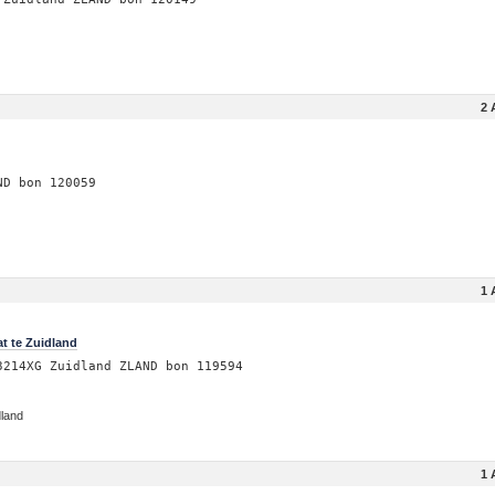
2 
ND bon 120059
1 
t te Zuidland
3214XG Zuidland ZLAND bon 119594
dland
1 