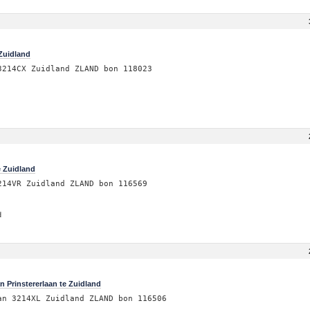
Zuidland
3214CX Zuidland ZLAND bon 118023
 Zuidland
214VR Zuidland ZLAND bon 116569
d
 Prinstererlaan te Zuidland
an 3214XL Zuidland ZLAND bon 116506