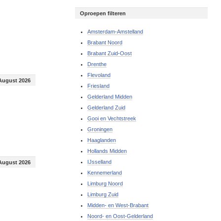
Oproepen filteren
Amsterdam-Amstelland
Brabant Noord
Brabant Zuid-Oost
Drenthe
Flevoland
August 2026
Friesland
Gelderland Midden
Gelderland Zuid
Gooi en Vechtstreek
Groningen
Haaglanden
Hollands Midden
IJsselland
August 2026
Kennemerland
Limburg Noord
Limburg Zuid
Midden- en West-Brabant
Noord- en Oost-Gelderland