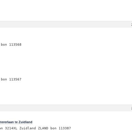
 bon 113568
 bon 113567
ererlaan te Zuidland
an 3214XL Zuidland ZLAND bon 113387