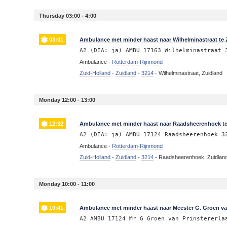
Thursday 03:00 - 4:00
03:01
Ambulance met minder haast naar Wilhelminastraat te 
A2 (DIA: ja) AMBU 17163 Wilhelminastraat 
Ambulance -
Rotterdam-Rijnmond
Zuid-Holland
-
Zuidland
-
3214
-
Wilhelminastraat, Zuidland
Monday 12:00 - 13:00
12:32
Ambulance met minder haast naar Raadsheerenhoek te
A2 (DIA: ja) AMBU 17124 Raadsheerenhoek 3
Ambulance -
Rotterdam-Rijnmond
Zuid-Holland
-
Zuidland
-
3214
-
Raadsheerenhoek, Zuidlan
Monday 10:00 - 11:00
10:41
Ambulance met minder haast naar Meester G. Groen van
A2 AMBU 17124 Mr G Groen van Prinstererla