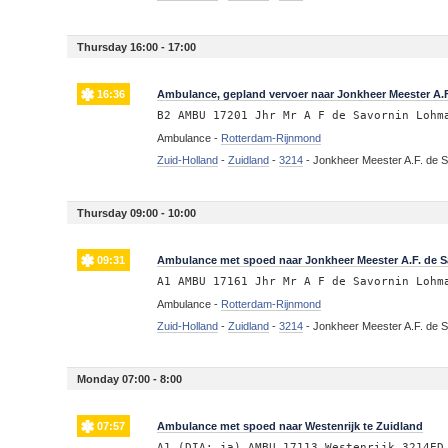
Thursday 16:00 - 17:00
16:36
Ambulance, gepland vervoer naar Jonkheer Meester A.F
B2 AMBU 17201 Jhr Mr A F de Savornin Lohm
Ambulance -
Rotterdam-Rijnmond
Zuid-Holland
-
Zuidland
-
3214
-
Jonkheer Meester A.F. de S
Thursday 09:00 - 10:00
09:31
Ambulance met spoed naar Jonkheer Meester A.F. de S
A1 AMBU 17161 Jhr Mr A F de Savornin Lohm
Ambulance -
Rotterdam-Rijnmond
Zuid-Holland
-
Zuidland
-
3214
-
Jonkheer Meester A.F. de S
Monday 07:00 - 8:00
07:57
Ambulance met spoed naar Westenrijk te Zuidland
A1 (DIA: ja) AMBU 17113 Westenrijk 3214ED