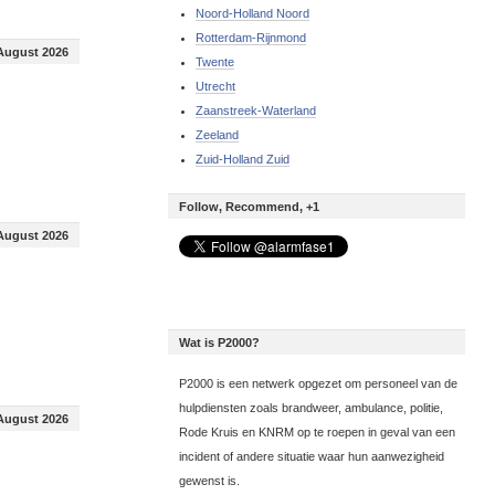
Noord-Holland Noord
Rotterdam-Rijnmond
August 2026
Twente
Utrecht
Zaanstreek-Waterland
Zeeland
Zuid-Holland Zuid
Follow, Recommend, +1
August 2026
Wat is P2000?
P2000 is een netwerk opgezet om personeel van de
hulpdiensten zoals brandweer, ambulance, politie,
August 2026
Rode Kruis en KNRM op te roepen in geval van een
incident of andere situatie waar hun aanwezigheid
gewenst is.