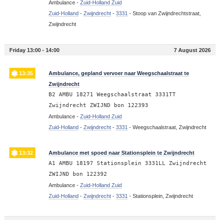
Ambulance -
Zuid-Holland Zuid
Zuid-Holland
-
Zwijndrecht
-
3331
-
Stoop van Zwijndrechtstraat,
Zwijndrecht
Friday 13:00 - 14:00
7 August 2026
13:35
Ambulance, gepland vervoer naar Weegschaalstraat te
Zwijndrecht
B2 AMBU 18271 Weegschaalstraat 3331TT
Zwijndrecht ZWIJND bon 122393
Ambulance -
Zuid-Holland Zuid
Zuid-Holland
-
Zwijndrecht
-
3331
-
Weegschaalstraat, Zwijndrecht
13:32
Ambulance met spoed naar Stationsplein te Zwijndrecht
A1 AMBU 18197 Stationsplein 3331LL Zwijndrecht
ZWIJND bon 122392
Ambulance -
Zuid-Holland Zuid
Zuid-Holland
-
Zwijndrecht
-
3331
-
Stationsplein, Zwijndrecht