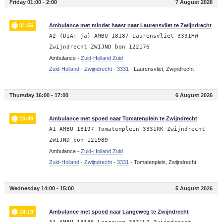
Friday 01:00 - 2:00
7 August 2026
01:56
Ambulance met minder haast naar Laurensvliet te Zwijndrecht
A2 (DIA: ja) AMBU 18187 Laurensvliet 3331HW
Zwijndrecht ZWIJND bon 122176
Ambulance -
Zuid-Holland Zuid
Zuid-Holland
-
Zwijndrecht
-
3331
-
Laurensvliet, Zwijndrecht
Thursday 16:00 - 17:00
6 August 2026
16:49
Ambulance met spoed naar Tomatenplein te Zwijndrecht
A1 AMBU 18197 Tomatenplein 3331RK Zwijndrecht
ZWIJND bon 121989
Ambulance -
Zuid-Holland Zuid
Zuid-Holland
-
Zwijndrecht
-
3331
-
Tomatenplein, Zwijndrecht
Wednesday 14:00 - 15:00
5 August 2026
14:19
Ambulance met spoed naar Langeweg te Zwijndrecht