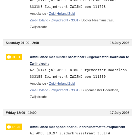
A2 (DIA: ja) AMBU 18186 Dr. Plesmanstraat
3331KE Zwijndrecht ZWIJND bon 111773
Ambulance -
Zuid-Holland Zuid
Zuid-Holland
-
Zwijndrecht
-
3331
-
Doctor Plesmanstraat,
Zwijndrecht
Saturday 01:00 - 2:00
18 July 2026
01:01
Ambulance met minder haast naar Burgemeester Doornlaan te
Zwijndrecht
A2 (DIA: ja) AMBU 18186 Burgemeester Doornlaan
3331BB Zwijndrecht ZWIJND bon 111589
Ambulance -
Zuid-Holland Zuid
Zuid-Holland
-
Zwijndrecht
-
3331
-
Burgemeester Doornlaan,
Zwijndrecht
Friday 18:00 - 19:00
17 July 2026
18:25
Ambulance met spoed naar Zuiderkruisstraat te Zwijndrecht
A1 AMBU 18197 Zuiderkruisstraat 3331TW