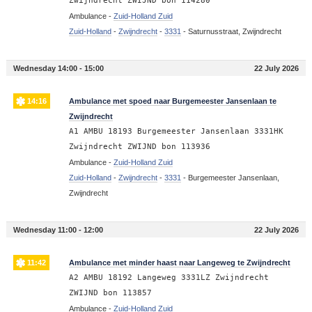
Zwijndrecht ZWIJND bon 114280
Ambulance -
Zuid-Holland Zuid
Zuid-Holland
-
Zwijndrecht
-
3331
-
Saturnusstraat, Zwijndrecht
Wednesday 14:00 - 15:00
22 July 2026
14:16
Ambulance met spoed naar Burgemeester Jansenlaan te
Zwijndrecht
A1 AMBU 18193 Burgemeester Jansenlaan 3331HK
Zwijndrecht ZWIJND bon 113936
Ambulance -
Zuid-Holland Zuid
Zuid-Holland
-
Zwijndrecht
-
3331
-
Burgemeester Jansenlaan,
Zwijndrecht
Wednesday 11:00 - 12:00
22 July 2026
11:42
Ambulance met minder haast naar Langeweg te Zwijndrecht
A2 AMBU 18192 Langeweg 3331LZ Zwijndrecht
ZWIJND bon 113857
Ambulance -
Zuid-Holland Zuid