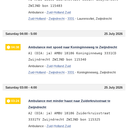
ZWIJND bon 115483
Ambulance -
Zuid-Holland Zuid
Zuid-Holland
-
Zwijndrecht
-
3331
-
Laurensvliet, Zwijndrecht
Saturday 04:00 - 5:00
25 July 2026
04:38
Ambulance met spoed naar Koninginneweg te Zwijndrecht
A1 (DIA: ja) AMBU 18186 Koninginneweg 3331CD
Zwijndrecht ZWIJND bon 115340
Ambulance -
Zuid-Holland Zuid
Zuid-Holland
-
Zwijndrecht
-
3331
-
Koninginneweg, Zwijndrecht
Saturday 03:00 - 4:00
25 July 2026
03:24
Ambulance met minder haast naar Zuiderkruisstraat te
Zwijndrecht
A2 (DIA: ja) AMBU 18186 Zuiderkruisstraat
3331TV Zwijndrecht ZWIJND bon 115325
Ambulance -
Zuid-Holland Zuid