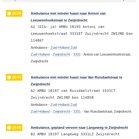
10:59
Ambulance met minder haast naar Antoni van
Leeuwenhoekstraat te Zwijndrecht
A2 (DIA: ja) AMBU 18193 Antoni van
Leeuwenhoekstraat 3331ET Zwijndrecht ZWIJND bon
114867
Ambulance -
Zuid-Holland Zuid
Zuid-Holland
-
Zwijndrecht
-
3331
-
Antoni van Leeuwenhoekstraat,
Zwijndrecht
10:43
Ambulance met minder haast naar Van Ruisdaelstraat te
Zwijndrecht
A2 AMBU 18197 van Ruisdaelstraat 3331CT
Zwijndrecht ZWIJND bon 114858
Ambulance -
Zuid-Holland Zuid
Zuid-Holland
-
Zwijndrecht
-
3331
-
Van Ruisdaelstraat, Zwijndrecht
10:05
Ambulance, gepland vervoer naar Langeweg te Zwijndrecht
B2 AMBU 18197 Langeweg 3331LZ Zwijndrecht