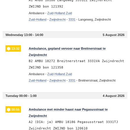
A1 AMBU 18186 Langeweg 3331LZ Zwijndrecht
ZWIJND bon 121392
Ambulance -
Zuid-Holland Zuid
Zuid-Holland
-
Zwijndrecht
-
3331
-
Langeweg, Zwijndrecht
Wednesday 13:00 - 14:00
5 August 2026
13:32
Ambulance, gepland vervoer naar Breitnerstraat te
Zwijndrecht
B2 AMBU 18272 Breitnerstraat 3331VA Zwijndrecht
ZWIJND bon 121358
Ambulance -
Zuid-Holland Zuid
Zuid-Holland
-
Zwijndrecht
-
3331
-
Breitnerstraat, Zwijndrecht
Tuesday 00:00 - 1:00
4 August 2026
00:55
Ambulance met minder haast naar Pegasusstraat te
Zwijndrecht
A2 (DIA: ja) AMBU 18186 Pegasusstraat 3331TJ
Zwijndrecht ZWIJND bon 120610