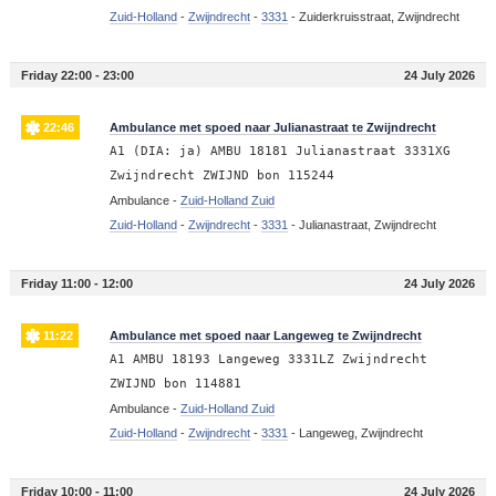
Zuid-Holland
-
Zwijndrecht
-
3331
-
Zuiderkruisstraat, Zwijndrecht
Friday 22:00 - 23:00
24 July 2026
22:46
Ambulance met spoed naar Julianastraat te Zwijndrecht
A1 (DIA: ja) AMBU 18181 Julianastraat 3331XG
Zwijndrecht ZWIJND bon 115244
Ambulance -
Zuid-Holland Zuid
Zuid-Holland
-
Zwijndrecht
-
3331
-
Julianastraat, Zwijndrecht
Friday 11:00 - 12:00
24 July 2026
11:22
Ambulance met spoed naar Langeweg te Zwijndrecht
A1 AMBU 18193 Langeweg 3331LZ Zwijndrecht
ZWIJND bon 114881
Ambulance -
Zuid-Holland Zuid
Zuid-Holland
-
Zwijndrecht
-
3331
-
Langeweg, Zwijndrecht
Friday 10:00 - 11:00
24 July 2026