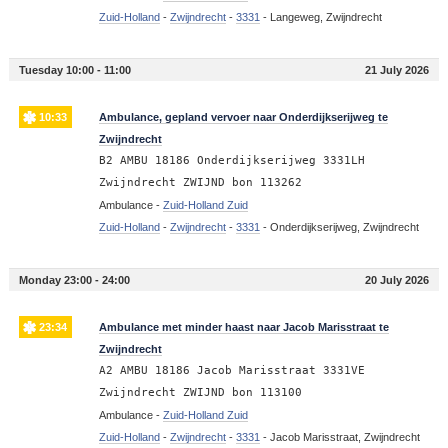
Zuid-Holland
-
Zwijndrecht
-
3331
-
Langeweg, Zwijndrecht
Tuesday 10:00 - 11:00
21 July 2026
10:33
Ambulance, gepland vervoer naar Onderdijkserijweg te
Zwijndrecht
B2 AMBU 18186 Onderdijkserijweg 3331LH
Zwijndrecht ZWIJND bon 113262
Ambulance -
Zuid-Holland Zuid
Zuid-Holland
-
Zwijndrecht
-
3331
-
Onderdijkserijweg, Zwijndrecht
Monday 23:00 - 24:00
20 July 2026
23:34
Ambulance met minder haast naar Jacob Marisstraat te
Zwijndrecht
A2 AMBU 18186 Jacob Marisstraat 3331VE
Zwijndrecht ZWIJND bon 113100
Ambulance -
Zuid-Holland Zuid
Zuid-Holland
-
Zwijndrecht
-
3331
-
Jacob Marisstraat, Zwijndrecht