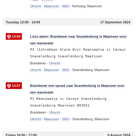
Utrecht
-
Maarssen
-
3603
-
Kerkweg, Maarssen
Tuesday 13:00 - 14:00
17 September 2024
13:59
Loos alarm: Brandweer naar Snavelenburg te Maarssen voor
een reanimatie
P3 (Intrekken Alarm Brw) Reanimatie zc Careyn
Snavelenburg Snavelenburg Maarssen
Brandweer -
Utrecht
Utrecht
-
Maarssen
-
3603
-
Snavelenburg, Maarssen
13:57
Brandweer met spoed naar Snavelenburg te Maarssen voor
een reanimatie
P1 Reanimatie zc Careyn Snavelenburg
Snavelenburg Maarssen 093931
Brandweer -
Utrecht
Utrecht
-
Maarssen
-
3603
-
Snavelenburg, Maarssen
Friday 16:00 - 17:00
9 August 2024