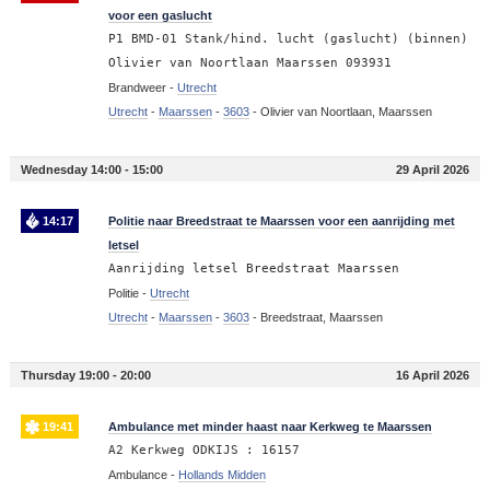
voor een gaslucht
P1 BMD-01 Stank/hind. lucht (gaslucht) (binnen)
Olivier van Noortlaan Maarssen 093931
Brandweer -
Utrecht
Utrecht
-
Maarssen
-
3603
-
Olivier van Noortlaan, Maarssen
Wednesday 14:00 - 15:00
29 April 2026
14:17
Politie naar Breedstraat te Maarssen voor een aanrijding met
letsel
Aanrijding letsel Breedstraat Maarssen
Politie -
Utrecht
Utrecht
-
Maarssen
-
3603
-
Breedstraat, Maarssen
Thursday 19:00 - 20:00
16 April 2026
19:41
Ambulance met minder haast naar Kerkweg te Maarssen
A2 Kerkweg ODKIJS : 16157
Ambulance -
Hollands Midden