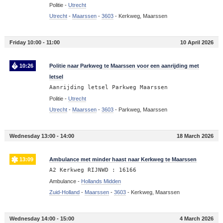
Politie -
Utrecht
Utrecht
-
Maarssen
-
3603
-
Kerkweg, Maarssen
Friday 10:00 - 11:00
10 April 2026
10:26
Politie naar Parkweg te Maarssen voor een aanrijding met
letsel
Aanrijding letsel Parkweg Maarssen
Politie -
Utrecht
Utrecht
-
Maarssen
-
3603
-
Parkweg, Maarssen
Wednesday 13:00 - 14:00
18 March 2026
13:09
Ambulance met minder haast naar Kerkweg te Maarssen
A2 Kerkweg RIJNWD : 16166
Ambulance -
Hollands Midden
Zuid-Holland
-
Maarssen
-
3603
-
Kerkweg, Maarssen
Wednesday 14:00 - 15:00
4 March 2026