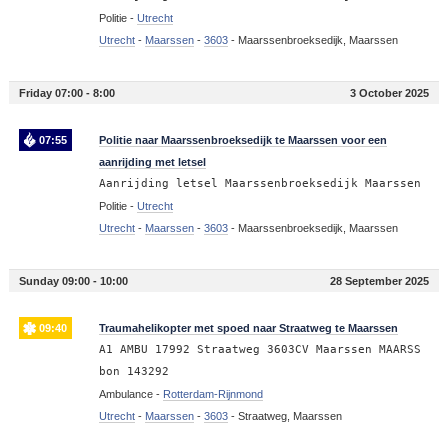
Politie -
Utrecht
Utrecht
-
Maarssen
-
3603
-
Maarssenbroeksedijk, Maarssen
Friday 07:00 - 8:00
3 October 2025
07:55
Politie naar Maarssenbroeksedijk te Maarssen voor een
aanrijding met letsel
Aanrijding letsel Maarssenbroeksedijk Maarssen
Politie -
Utrecht
Utrecht
-
Maarssen
-
3603
-
Maarssenbroeksedijk, Maarssen
Sunday 09:00 - 10:00
28 September 2025
09:40
Traumahelikopter met spoed naar Straatweg te Maarssen
A1 AMBU 17992 Straatweg 3603CV Maarssen MAARSS
bon 143292
Ambulance -
Rotterdam-Rijnmond
Utrecht
-
Maarssen
-
3603
-
Straatweg, Maarssen