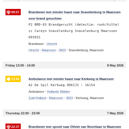
09:57
Brandweer met minder haast naar Snavelenburg te Maarssen
voor brand geruchten
P2 BMD-03 Brandgerucht (detectie: rook/hitte)
zc Careyn Snavelenburg Snavelenburg Maarssen
093931
Brandweer -
Utrecht
Utrecht
-
Maarssen
-
3603
-
Snavelenburg, Maarssen
Friday 13:00 - 14:00
8 May 2026
13:45
Ambulance met minder haast naar Kerkweg te Maarssen
A2 De Spil Kerkweg ODKIJS : 16154
Ambulance -
Hollands Midden
Zuid-Holland
-
Maarssen
-
3603
-
Kerkweg, Maarssen
Thursday 22:00 - 23:00
7 May 2026
22:37
Brandweer met spoed naar Olivier van Noortlaan te Maarssen