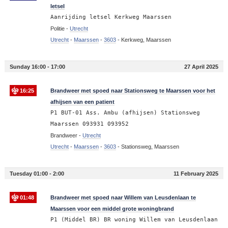
letsel
Aanrijding letsel Kerkweg Maarssen
Politie -
Utrecht
Utrecht
-
Maarssen
-
3603
-
Kerkweg, Maarssen
Sunday 16:00 - 17:00
27 April 2025
16:25
Brandweer met spoed naar Stationsweg te Maarssen voor het
afhijsen van een patient
P1 BUT-01 Ass. Ambu (afhijsen) Stationsweg
Maarssen 093931 093952
Brandweer -
Utrecht
Utrecht
-
Maarssen
-
3603
-
Stationsweg, Maarssen
Tuesday 01:00 - 2:00
11 February 2025
01:48
Brandweer met spoed naar Willem van Leusdenlaan te
Maarssen voor een middel grote woningbrand
P1 (Middel BR) BR woning Willem van Leusdenlaan