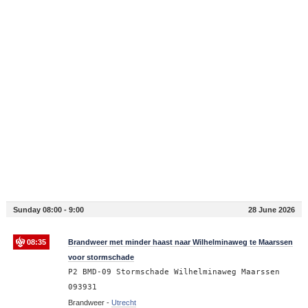
Sunday 08:00 - 9:00
28 June 2026
08:35
Brandweer met minder haast naar Wilhelminaweg te Maarssen
voor stormschade
P2 BMD-09 Stormschade Wilhelminaweg Maarssen
093931
Brandweer -
Utrecht