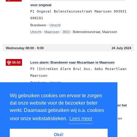
voor ongeval
P1 Ongeval Bolensteinsestraat Maarssen 093931
098191
Brandweer -
Utrecht
Utrecht
-
Maarssen
-
3603
-
Bolensteinsestraat, Maarssen
Wednesday 08:00 - 9:00
24 July 2024
08:50
Loos alarm: Brandweer naar Mozartlaan te Maarssen
P3 (Intrekken Alarm Brw) Ass. Ambu Mozartlaan
Maarssen
Brandweer -
Utrecht
Utrecht
-
Maarssen
-
3603
-
Mozartlaan, Maarssen
Wij gebruiken cookies om ervoor te zorgen
dat onze website voor de bezoeker beter
08:49
Brandweer met spoed naar Mozartlaan te Maarssen voor het
werkt. Daarnaast gebruiken wij o.a. cookies
afhijsen van een patient
voor onze webstatistieken.
Lees meer
P1 Ass. Ambu (afhijsen) Mozartlaan Maarssen
093931 093952
Brandweer -
Utrecht
Oké!