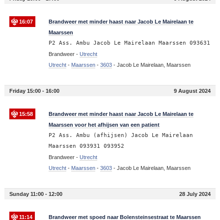
16:07
Brandweer met minder haast naar Jacob Le Mairelaan te
Maarssen
P2 Ass. Ambu Jacob Le Mairelaan Maarssen 093631
Brandweer -
Utrecht
Utrecht
-
Maarssen
-
3603
-
Jacob Le Mairelaan, Maarssen
Friday 15:00 - 16:00
9 August 2024
15:58
Brandweer met minder haast naar Jacob Le Mairelaan te
Maarssen voor het afhijsen van een patient
P2 Ass. Ambu (afhijsen) Jacob Le Mairelaan
Maarssen 093931 093952
Brandweer -
Utrecht
Utrecht
-
Maarssen
-
3603
-
Jacob Le Mairelaan, Maarssen
Sunday 11:00 - 12:00
28 July 2024
11:14
Brandweer met spoed naar Bolensteinsestraat te Maarssen