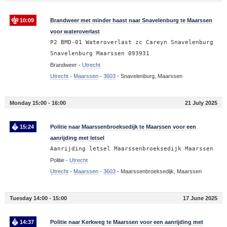
10:09
Brandweer met minder haast naar Snavelenburg te Maarssen
voor wateroverlast
P2 BMD-01 Wateroverlast zc Careyn Snavelenburg
Snavelenburg Maarssen 093931
Brandweer -
Utrecht
Utrecht
-
Maarssen
-
3603
-
Snavelenburg, Maarssen
Monday 15:00 - 16:00
21 July 2025
15:24
Politie naar Maarssenbroeksedijk te Maarssen voor een
aanrijding met letsel
Aanrijding letsel Maarssenbroeksedijk Maarssen
Politie -
Utrecht
Utrecht
-
Maarssen
-
3603
-
Maarssenbroeksedijk, Maarssen
Tuesday 14:00 - 15:00
17 June 2025
14:37
Politie naar Kerkweg te Maarssen voor een aanrijding met