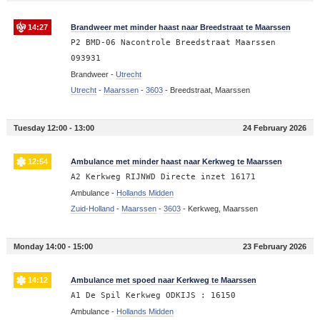
14:27
Brandweer met minder haast naar Breedstraat te Maarssen
P2 BMD-06 Nacontrole Breedstraat Maarssen
093931
Brandweer -
Utrecht
Utrecht
-
Maarssen
-
3603
-
Breedstraat, Maarssen
Tuesday 12:00 - 13:00
24 February 2026
12:54
Ambulance met minder haast naar Kerkweg te Maarssen
A2 Kerkweg RIJNWD Directe inzet 16171
Ambulance -
Hollands Midden
Zuid-Holland
-
Maarssen
-
3603
-
Kerkweg, Maarssen
Monday 14:00 - 15:00
23 February 2026
14:12
Ambulance met spoed naar Kerkweg te Maarssen
A1 De Spil Kerkweg ODKIJS : 16150
Ambulance -
Hollands Midden