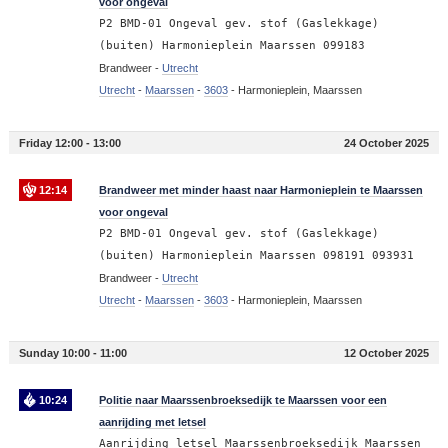
voor ongeval
P2 BMD-01 Ongeval gev. stof (Gaslekkage)
(buiten) Harmonieplein Maarssen 099183
Brandweer -
Utrecht
Utrecht
-
Maarssen
-
3603
-
Harmonieplein, Maarssen
Friday 12:00 - 13:00
24 October 2025
12:14
Brandweer met minder haast naar Harmonieplein te Maarssen
voor ongeval
P2 BMD-01 Ongeval gev. stof (Gaslekkage)
(buiten) Harmonieplein Maarssen 098191 093931
Brandweer -
Utrecht
Utrecht
-
Maarssen
-
3603
-
Harmonieplein, Maarssen
Sunday 10:00 - 11:00
12 October 2025
10:24
Politie naar Maarssenbroeksedijk te Maarssen voor een
aanrijding met letsel
Aanrijding letsel Maarssenbroeksedijk Maarssen