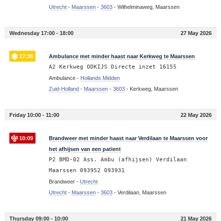
Utrecht
-
Maarssen
-
3603
-
Wilhelminaweg, Maarssen
Wednesday 17:00 - 18:00
27 May 2026
17:38
Ambulance met minder haast naar Kerkweg te Maarssen
A2 Kerkweg ODKIJS Directe inzet 16155
Ambulance -
Hollands Midden
Zuid-Holland
-
Maarssen
-
3603
-
Kerkweg, Maarssen
Friday 10:00 - 11:00
22 May 2026
10:09
Brandweer met minder haast naar Verdilaan te Maarssen voor
het afhijsen van een patient
P2 BMD-02 Ass. Ambu (afhijsen) Verdilaan
Maarssen 093952 093931
Brandweer -
Utrecht
Utrecht
-
Maarssen
-
3603
-
Verdilaan, Maarssen
Thursday 09:00 - 10:00
21 May 2026