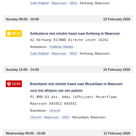
Zuid-Holland
-
Maarssen
-
3603
-
Kerkweg, Maarssen
Sunday 09:00 - 10:00
22 February 2026
09:34
Ambulance met minder haast naar Kerkweg te Maarssen
A2 Kerkweg RIJNWD Directe inzet 16161
Ambulance -
Hollands Midden
Zuid-Holland
-
Maarssen
-
3603
-
Kerkweg, Maarssen
Sunday 13:00 - 14:00
15 February 2026
13:53
Brandweer met minder haast naar Mozartlaan te Maarssen
voor het afhijsen van een patient
P2 BMD-03 Ass. Ambu (afhijsen) Mozartlaan
Maarssen 093952 093931
Brandweer -
Utrecht
Utrecht
-
Maarssen
-
3603
-
Mozartlaan, Maarssen
Wednesday 09:00 - 10:00
11 February 2026