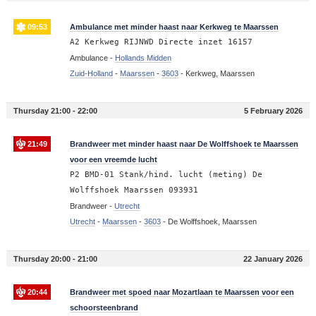
09:53
Ambulance met minder haast naar Kerkweg te Maarssen
A2 Kerkweg RIJNWD Directe inzet 16157
Ambulance -
Hollands Midden
Zuid-Holland
-
Maarssen
-
3603
-
Kerkweg, Maarssen
Thursday 21:00 - 22:00
5 February 2026
21:49
Brandweer met minder haast naar De Wolffshoek te Maarssen
voor een vreemde lucht
P2 BMD-01 Stank/hind. lucht (meting) De
Wolffshoek Maarssen 093931
Brandweer -
Utrecht
Utrecht
-
Maarssen
-
3603
-
De Wolffshoek, Maarssen
Thursday 20:00 - 21:00
22 January 2026
20:44
Brandweer met spoed naar Mozartlaan te Maarssen voor een
schoorsteenbrand