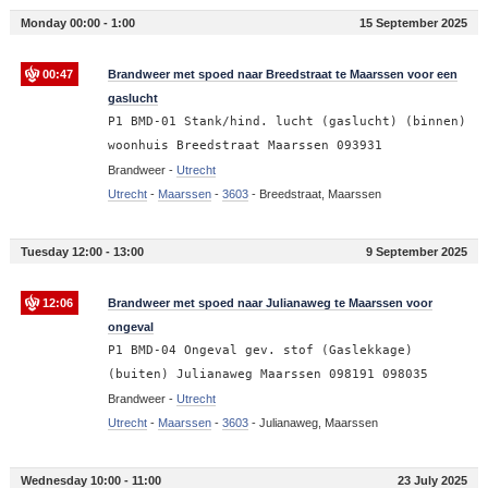
Monday 00:00 - 1:00
15 September 2025
00:47
Brandweer met spoed naar Breedstraat te Maarssen voor een
gaslucht
P1 BMD-01 Stank/hind. lucht (gaslucht) (binnen)
woonhuis Breedstraat Maarssen 093931
Brandweer -
Utrecht
Utrecht
-
Maarssen
-
3603
-
Breedstraat, Maarssen
Tuesday 12:00 - 13:00
9 September 2025
12:06
Brandweer met spoed naar Julianaweg te Maarssen voor
ongeval
P1 BMD-04 Ongeval gev. stof (Gaslekkage)
(buiten) Julianaweg Maarssen 098191 098035
Brandweer -
Utrecht
Utrecht
-
Maarssen
-
3603
-
Julianaweg, Maarssen
Wednesday 10:00 - 11:00
23 July 2025