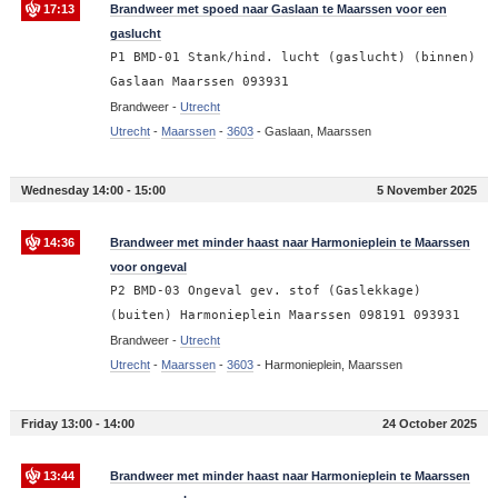
17:13
Brandweer met spoed naar Gaslaan te Maarssen voor een
gaslucht
P1 BMD-01 Stank/hind. lucht (gaslucht) (binnen)
Gaslaan Maarssen 093931
Brandweer -
Utrecht
Utrecht
-
Maarssen
-
3603
-
Gaslaan, Maarssen
Wednesday 14:00 - 15:00
5 November 2025
14:36
Brandweer met minder haast naar Harmonieplein te Maarssen
voor ongeval
P2 BMD-03 Ongeval gev. stof (Gaslekkage)
(buiten) Harmonieplein Maarssen 098191 093931
Brandweer -
Utrecht
Utrecht
-
Maarssen
-
3603
-
Harmonieplein, Maarssen
Friday 13:00 - 14:00
24 October 2025
13:44
Brandweer met minder haast naar Harmonieplein te Maarssen