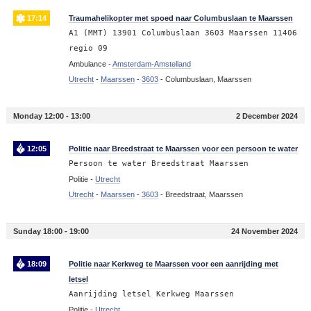
17:14
Traumahelikopter met spoed naar Columbuslaan te Maarssen
A1 (MMT) 13901 Columbuslaan 3603 Maarssen 11406
regio 09
Ambulance -
Amsterdam-Amstelland
Utrecht
-
Maarssen
-
3603
-
Columbuslaan, Maarssen
Monday 12:00 - 13:00
2 December 2024
12:05
Politie naar Breedstraat te Maarssen voor een persoon te water
Persoon te water Breedstraat Maarssen
Politie -
Utrecht
Utrecht
-
Maarssen
-
3603
-
Breedstraat, Maarssen
Sunday 18:00 - 19:00
24 November 2024
18:09
Politie naar Kerkweg te Maarssen voor een aanrijding met
letsel
Aanrijding letsel Kerkweg Maarssen
Politie -
Utrecht