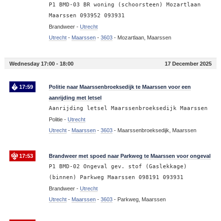
P1 BMD-03 BR woning (schoorsteen) Mozartlaan
Maarssen 093952 093931
Brandweer -
Utrecht
Utrecht
-
Maarssen
-
3603
-
Mozartlaan, Maarssen
Wednesday 17:00 - 18:00
17 December 2025
17:59
Politie naar Maarssenbroeksedijk te Maarssen voor een
aanrijding met letsel
Aanrijding letsel Maarssenbroeksedijk Maarssen
Politie -
Utrecht
Utrecht
-
Maarssen
-
3603
-
Maarssenbroeksedijk, Maarssen
17:53
Brandweer met spoed naar Parkweg te Maarssen voor ongeval
P1 BMD-02 Ongeval gev. stof (Gaslekkage)
(binnen) Parkweg Maarssen 098191 093931
Brandweer -
Utrecht
Utrecht
-
Maarssen
-
3603
-
Parkweg, Maarssen