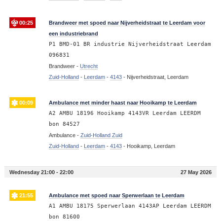
00:25
Brandweer met spoed naar Nijverheidstraat te Leerdam voor
een industriebrand
P1 BMD-01 BR industrie Nijverheidstraat Leerdam
096831
Brandweer -
Utrecht
Zuid-Holland
-
Leerdam
-
4143
-
Nijverheidstraat, Leerdam
00:09
Ambulance met minder haast naar Hooikamp te Leerdam
A2 AMBU 18196 Hooikamp 4143VR Leerdam LEERDM
bon 84527
Ambulance -
Zuid-Holland Zuid
Zuid-Holland
-
Leerdam
-
4143
-
Hooikamp, Leerdam
Wednesday 21:00 - 22:00
27 May 2026
21:55
Ambulance met spoed naar Sperwerlaan te Leerdam
A1 AMBU 18175 Sperwerlaan 4143AP Leerdam LEERDM
bon 81600