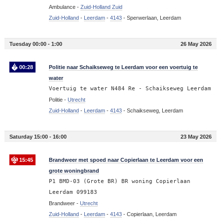
Ambulance -
Zuid-Holland Zuid
Zuid-Holland
-
Leerdam
-
4143
-
Sperwerlaan, Leerdam
Tuesday 00:00 - 1:00
26 May 2026
00:28
Politie naar Schaikseweg te Leerdam voor een voertuig te
water
Voertuig te water N484 Re - Schaikseweg Leerdam
Politie -
Utrecht
Zuid-Holland
-
Leerdam
-
4143
-
Schaikseweg, Leerdam
Saturday 15:00 - 16:00
23 May 2026
15:45
Brandweer met spoed naar Copierlaan te Leerdam voor een
grote woningbrand
P1 BMD-03 (Grote BR) BR woning Copierlaan
Leerdam 099183
Brandweer -
Utrecht
Zuid-Holland
-
Leerdam
-
4143
-
Copierlaan, Leerdam