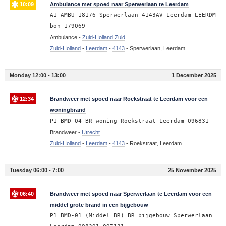
10:09
Ambulance met spoed naar Sperwerlaan te Leerdam
A1 AMBU 18176 Sperwerlaan 4143AV Leerdam LEERDM
bon 179069
Ambulance -
Zuid-Holland Zuid
Zuid-Holland
-
Leerdam
-
4143
-
Sperwerlaan, Leerdam
Monday 12:00 - 13:00
1 December 2025
12:34
Brandweer met spoed naar Roekstraat te Leerdam voor een
woningbrand
P1 BMD-04 BR woning Roekstraat Leerdam 096831
Brandweer -
Utrecht
Zuid-Holland
-
Leerdam
-
4143
-
Roekstraat, Leerdam
Tuesday 06:00 - 7:00
25 November 2025
06:40
Brandweer met spoed naar Sperwerlaan te Leerdam voor een
middel grote brand in een bijgebouw
P1 BMD-01 (Middel BR) BR bijgebouw Sperwerlaan