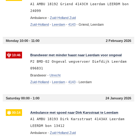
A1 AMBU 18192 Griend 4143CH Leerdam LEERDM bon
24099
Ambulance -
Zuid-Holland Zuid
Zuid-Holland
-
Leerdam
-
4143
-
Griend, Leerdam
Monday 10:00 - 11:00
2 February 2026
10:46
Brandweer met minder haast naar Leerdam voor ongeval
P2 BMD-02 Ongeval wegvervoer Diefdijk Leerdam
096831
Brandweer -
Utrecht
Zuid-Holland
-
Leerdam
-
4143
-
Leerdam
Saturday 00:00 - 1:00
24 January 2026
00:14
Ambulance met spoed naar Dirk Karsstraat te Leerdam
A1 AMBU 18193 Dirk Karsstraat 4143AX Leerdam
LEERDM bon 13412
Ambulance -
Zuid-Holland Zuid