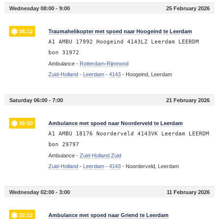
Wednesday 08:00 - 9:00
25 February 2026
08:12
Traumahelikopter met spoed naar Hoogeind te Leerdam
A1 AMBU 17992 Hoogeind 4143LZ Leerdam LEERDM
bon 31972
Ambulance -
Rotterdam-Rijnmond
Zuid-Holland
-
Leerdam
-
4143
-
Hoogeind, Leerdam
Saturday 06:00 - 7:00
21 February 2026
06:50
Ambulance met spoed naar Noorderveld te Leerdam
A1 AMBU 18176 Noorderveld 4143VK Leerdam LEERDM
bon 29797
Ambulance -
Zuid-Holland Zuid
Zuid-Holland
-
Leerdam
-
4143
-
Noorderveld, Leerdam
Wednesday 02:00 - 3:00
11 February 2026
02:12
Ambulance met spoed naar Griend te Leerdam