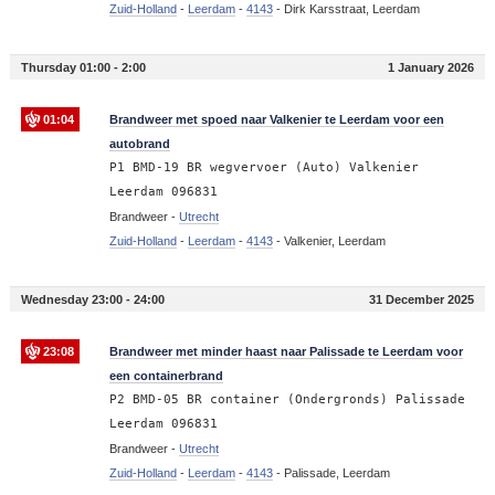
Zuid-Holland
-
Leerdam
-
4143
-
Dirk Karsstraat, Leerdam
Thursday 01:00 - 2:00
1 January 2026
01:04
Brandweer met spoed naar Valkenier te Leerdam voor een
autobrand
P1 BMD-19 BR wegvervoer (Auto) Valkenier
Leerdam 096831
Brandweer -
Utrecht
Zuid-Holland
-
Leerdam
-
4143
-
Valkenier, Leerdam
Wednesday 23:00 - 24:00
31 December 2025
23:08
Brandweer met minder haast naar Palissade te Leerdam voor
een containerbrand
P2 BMD-05 BR container (Ondergronds) Palissade
Leerdam 096831
Brandweer -
Utrecht
Zuid-Holland
-
Leerdam
-
4143
-
Palissade, Leerdam