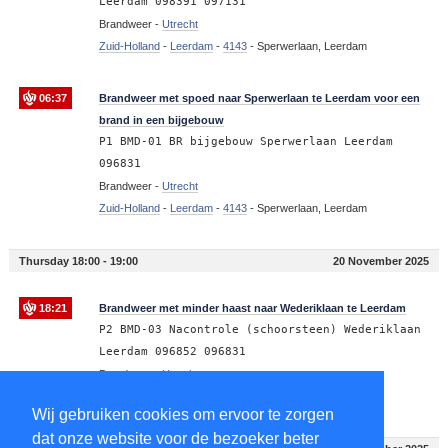
Leerdam 098391 097131
Brandweer -
Utrecht
Zuid-Holland
-
Leerdam
-
4143
-
Sperwerlaan, Leerdam
06:37
Brandweer met spoed naar Sperwerlaan te Leerdam voor een
brand in een bijgebouw
P1 BMD-01 BR bijgebouw Sperwerlaan Leerdam
096831
Brandweer -
Utrecht
Zuid-Holland
-
Leerdam
-
4143
-
Sperwerlaan, Leerdam
Thursday 18:00 - 19:00
20 November 2025
18:21
Brandweer met minder haast naar Wederiklaan te Leerdam
P2 BMD-03 Nacontrole (schoorsteen) Wederiklaan
Leerdam 096852 096831
Brandweer -
Utrecht
Zuid-Holland
-
Leerdam
-
4143
-
Wederiklaan, Leerdam
Wij gebruiken cookies om ervoor te zorgen
dat onze website voor de bezoeker beter