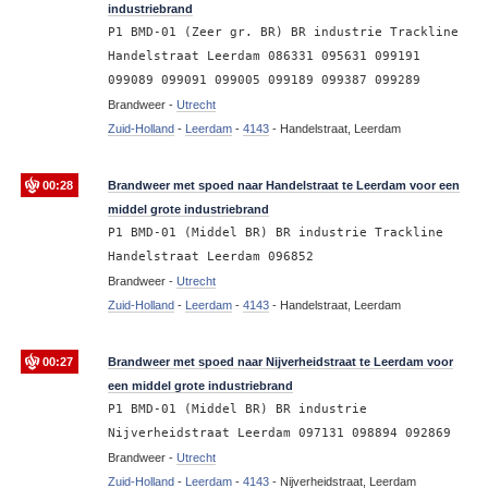
industriebrand
P1 BMD-01 (Zeer gr. BR) BR industrie Trackline
Handelstraat Leerdam 086331 095631 099191
099089 099091 099005 099189 099387 099289
Brandweer -
Utrecht
Zuid-Holland
-
Leerdam
-
4143
-
Handelstraat, Leerdam
00:28
Brandweer met spoed naar Handelstraat te Leerdam voor een
middel grote industriebrand
P1 BMD-01 (Middel BR) BR industrie Trackline
Handelstraat Leerdam 096852
Brandweer -
Utrecht
Zuid-Holland
-
Leerdam
-
4143
-
Handelstraat, Leerdam
00:27
Brandweer met spoed naar Nijverheidstraat te Leerdam voor
een middel grote industriebrand
P1 BMD-01 (Middel BR) BR industrie
Nijverheidstraat Leerdam 097131 098894 092869
Brandweer -
Utrecht
Zuid-Holland
-
Leerdam
-
4143
-
Nijverheidstraat, Leerdam