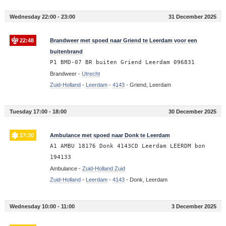
Wednesday 22:00 - 23:00
31 December 2025
22:48
Brandweer met spoed naar Griend te Leerdam voor een
buitenbrand
P1 BMD-07 BR buiten Griend Leerdam 096831
Brandweer -
Utrecht
Zuid-Holland
-
Leerdam
-
4143
-
Griend, Leerdam
Tuesday 17:00 - 18:00
30 December 2025
17:30
Ambulance met spoed naar Donk te Leerdam
A1 AMBU 18176 Donk 4143CD Leerdam LEERDM bon
194133
Ambulance -
Zuid-Holland Zuid
Zuid-Holland
-
Leerdam
-
4143
-
Donk, Leerdam
Wednesday 10:00 - 11:00
3 December 2025