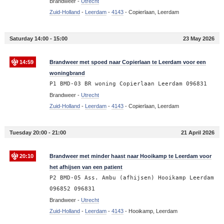
Brandweer -
Utrecht
Zuid-Holland
-
Leerdam
-
4143
-
Copierlaan, Leerdam
Saturday 14:00 - 15:00
23 May 2026
14:59
Brandweer met spoed naar Copierlaan te Leerdam voor een
woningbrand
P1 BMD-03 BR woning Copierlaan Leerdam 096831
Brandweer -
Utrecht
Zuid-Holland
-
Leerdam
-
4143
-
Copierlaan, Leerdam
Tuesday 20:00 - 21:00
21 April 2026
20:10
Brandweer met minder haast naar Hooikamp te Leerdam voor
het afhijsen van een patient
P2 BMD-05 Ass. Ambu (afhijsen) Hooikamp Leerdam
096852 096831
Brandweer -
Utrecht
Zuid-Holland
-
Leerdam
-
4143
-
Hooikamp, Leerdam