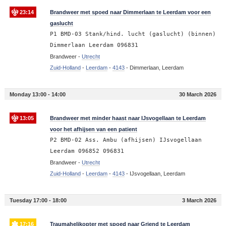
23:14
Brandweer met spoed naar Dimmerlaan te Leerdam voor een
gaslucht
P1 BMD-03 Stank/hind. lucht (gaslucht) (binnen)
Dimmerlaan Leerdam 096831
Brandweer -
Utrecht
Zuid-Holland
-
Leerdam
-
4143
-
Dimmerlaan, Leerdam
Monday 13:00 - 14:00
30 March 2026
13:05
Brandweer met minder haast naar IJsvogellaan te Leerdam
voor het afhijsen van een patient
P2 BMD-02 Ass. Ambu (afhijsen) IJsvogellaan
Leerdam 096852 096831
Brandweer -
Utrecht
Zuid-Holland
-
Leerdam
-
4143
-
IJsvogellaan, Leerdam
Tuesday 17:00 - 18:00
3 March 2026
17:16
Traumahelikopter met spoed naar Griend te Leerdam