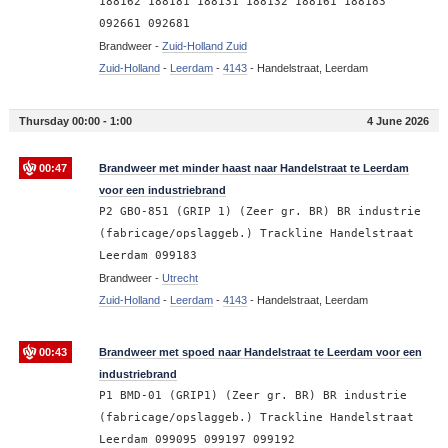
188162 188181 188131 188132 188161 188183
092661 092681
Brandweer -
Zuid-Holland Zuid
Zuid-Holland
-
Leerdam
-
4143
-
Handelstraat, Leerdam
Thursday 00:00 - 1:00
4 June 2026
00:47
Brandweer met minder haast naar Handelstraat te Leerdam
voor een industriebrand
P2 GBO-851 (GRIP 1) (Zeer gr. BR) BR industrie
(fabricage/opslaggeb.) Trackline Handelstraat
Leerdam 099183
Brandweer -
Utrecht
Zuid-Holland
-
Leerdam
-
4143
-
Handelstraat, Leerdam
00:43
Brandweer met spoed naar Handelstraat te Leerdam voor een
industriebrand
P1 BMD-01 (GRIP1) (Zeer gr. BR) BR industrie
(fabricage/opslaggeb.) Trackline Handelstraat
Leerdam 099095 099197 099192