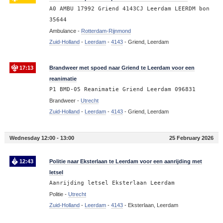
A0 AMBU 17992 Griend 4143CJ Leerdam LEERDM bon
35644
Ambulance -
Rotterdam-Rijnmond
Zuid-Holland
-
Leerdam
-
4143
-
Griend, Leerdam
17:13
Brandweer met spoed naar Griend te Leerdam voor een
reanimatie
P1 BMD-05 Reanimatie Griend Leerdam 096831
Brandweer -
Utrecht
Zuid-Holland
-
Leerdam
-
4143
-
Griend, Leerdam
Wednesday 12:00 - 13:00
25 February 2026
12:43
Politie naar Eksterlaan te Leerdam voor een aanrijding met
letsel
Aanrijding letsel Eksterlaan Leerdam
Politie -
Utrecht
Zuid-Holland
-
Leerdam
-
4143
-
Eksterlaan, Leerdam