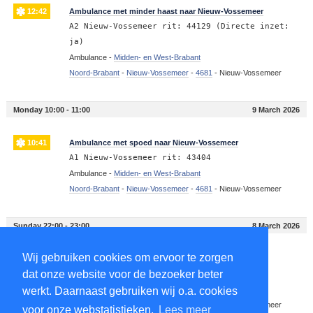
12:42
Ambulance met minder haast naar Nieuw-Vossemeer
A2 Nieuw-Vossemeer rit: 44129 (Directe inzet:
ja)
Ambulance -
Midden- en West-Brabant
Noord-Brabant
-
Nieuw-Vossemeer
-
4681
-
Nieuw-Vossemeer
Monday 10:00 - 11:00
9 March 2026
10:41
Ambulance met spoed naar Nieuw-Vossemeer
A1 Nieuw-Vossemeer rit: 43404
Ambulance -
Midden- en West-Brabant
Noord-Brabant
-
Nieuw-Vossemeer
-
4681
-
Nieuw-Vossemeer
Sunday 22:00 - 23:00
8 March 2026
Wij gebruiken cookies om ervoor te zorgen
22:09
Ambulance met spoed naar Nieuw-Vossemeer
dat onze website voor de bezoeker beter
A1 Nieuw-Vossemeer rit: 43179
werkt. Daarnaast gebruiken wij o.a. cookies
Ambulance -
Midden- en West-Brabant
Noord-Brabant
-
Nieuw-Vossemeer
-
4681
-
Nieuw-Vossemeer
voor onze webstatistieken.
Lees meer