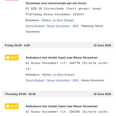
Vossemeer voor stormschade aan een boom
P2 BZB-18 Stormschade (Soort gevaar: boom)
Platteweg Nieuw-Vossemeer 201633
Brandweer -
Midden- en West-Brabant
Noord-Brabant
-
Nieuw-Vossemeer
-
4681
-
Platteweg, Nieuw-
Vossemeer
Friday 03:00 - 4:00
19 June 2026
03:57
Ambulance met minder haast naar Nieuw-Vossemeer
A2 Nieuw-Vossemeer rit: 106778 (Directe inzet:
ja)
Ambulance -
Midden- en West-Brabant
Noord-Brabant
-
Nieuw-Vossemeer
-
4681
-
Nieuw-Vossemeer
Thursday 19:00 - 20:00
18 June 2026
19:10
Ambulance met minder haast naar Nieuw-Vossemeer
A2 Nieuw-Vossemeer rit: 106586 (Directe inzet: