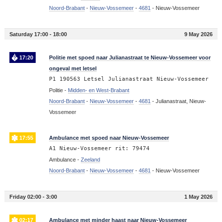
Noord-Brabant
-
Nieuw-Vossemeer
-
4681
-
Nieuw-Vossemeer
Saturday 17:00 - 18:00
9 May 2026
17:20
Politie met spoed naar Julianastraat te Nieuw-Vossemeer voor
ongeval met letsel
P1 190563 Letsel Julianastraat Nieuw-Vossemeer
Politie -
Midden- en West-Brabant
Noord-Brabant
-
Nieuw-Vossemeer
-
4681
-
Julianastraat, Nieuw-
Vossemeer
17:55
Ambulance met spoed naar Nieuw-Vossemeer
A1 Nieuw-Vossemeer rit: 79474
Ambulance -
Zeeland
Noord-Brabant
-
Nieuw-Vossemeer
-
4681
-
Nieuw-Vossemeer
Friday 02:00 - 3:00
1 May 2026
02:17
Ambulance met minder haast naar Nieuw-Vossemeer