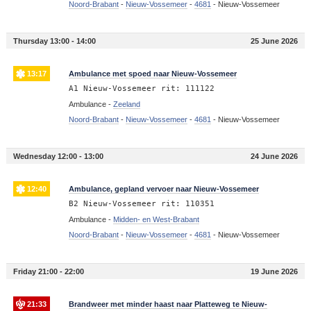
Noord-Brabant
-
Nieuw-Vossemeer
-
4681
-
Nieuw-Vossemeer
Thursday 13:00 - 14:00
25 June 2026
13:17
Ambulance met spoed naar Nieuw-Vossemeer
A1 Nieuw-Vossemeer rit: 111122
Ambulance -
Zeeland
Noord-Brabant
-
Nieuw-Vossemeer
-
4681
-
Nieuw-Vossemeer
Wednesday 12:00 - 13:00
24 June 2026
12:40
Ambulance, gepland vervoer naar Nieuw-Vossemeer
B2 Nieuw-Vossemeer rit: 110351
Ambulance -
Midden- en West-Brabant
Noord-Brabant
-
Nieuw-Vossemeer
-
4681
-
Nieuw-Vossemeer
Friday 21:00 - 22:00
19 June 2026
21:33
Brandweer met minder haast naar Platteweg te Nieuw-