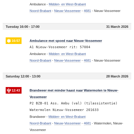
Ambulance -
Midden- en West-Brabant
Noord-Brabant
-
Nieuw-Vossemeer
-
4681
-
Nieuw-Vossemeer
Tuesday 16:00 - 17:00
31 March 2026
16:57
Ambulance met spoed naar Nieuw-Vossemeer
A1 Nieuw-Vossemeer rit: 57004
Ambulance -
Midden- en West-Brabant
Noord-Brabant
-
Nieuw-Vossemeer
-
4681
-
Nieuw-Vossemeer
Saturday 12:00 - 13:00
28 March 2026
12:43
Brandweer met minder haast naar Watermolen te Nieuw-
Vossemeer
P2 BZB-01 Ass. Ambu (val) (tilassistentie)
Watermolen Nieuw-Vossemeer 201633
Brandweer -
Midden- en West-Brabant
Noord-Brabant
-
Nieuw-Vossemeer
-
4681
-
Watermolen, Nieuw-
Vossemeer