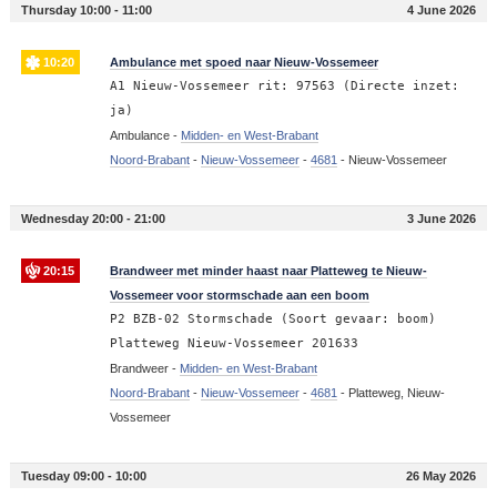
Thursday 10:00 - 11:00
4 June 2026
10:20
Ambulance met spoed naar Nieuw-Vossemeer
A1 Nieuw-Vossemeer rit: 97563 (Directe inzet:
ja)
Ambulance -
Midden- en West-Brabant
Noord-Brabant
-
Nieuw-Vossemeer
-
4681
-
Nieuw-Vossemeer
Wednesday 20:00 - 21:00
3 June 2026
20:15
Brandweer met minder haast naar Platteweg te Nieuw-
Vossemeer voor stormschade aan een boom
P2 BZB-02 Stormschade (Soort gevaar: boom)
Platteweg Nieuw-Vossemeer 201633
Brandweer -
Midden- en West-Brabant
Noord-Brabant
-
Nieuw-Vossemeer
-
4681
-
Platteweg, Nieuw-
Vossemeer
Tuesday 09:00 - 10:00
26 May 2026