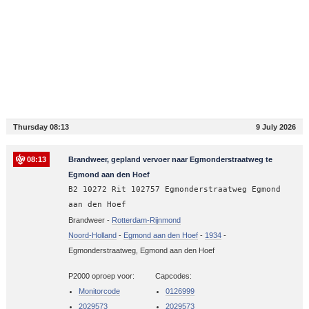
Thursday 08:13
9 July 2026
08:13
Brandweer, gepland vervoer naar Egmonderstraatweg te
Egmond aan den Hoef
B2 10272 Rit 102757 Egmonderstraatweg Egmond
aan den Hoef
Brandweer -
Rotterdam-Rijnmond
Noord-Holland
-
Egmond aan den Hoef
-
1934
-
Egmonderstraatweg, Egmond aan den Hoef
P2000 oproep voor:
Capcodes:
Monitorcode
0126999
2029573
2029573