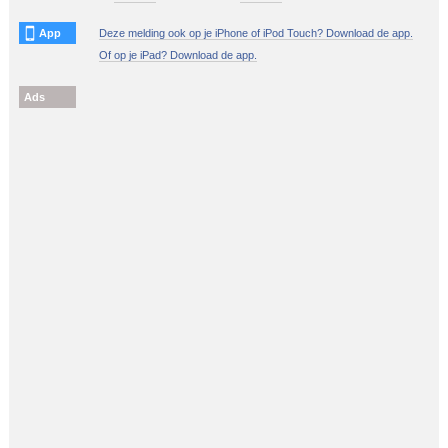
App
Deze melding ook op je iPhone of iPod Touch? Download de app.
Of op je iPad? Download de app.
Ads