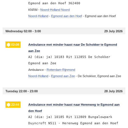
Egmond aan den Hoef 362400
KNRM -
Noord-Holland Noord
Noord-Holland
-
Egmond aan den Hoef
-
Egmond aan den Hoef
Wednesday 02:00 - 3:00
29 July 2026
02:08
Ambulance met minder haast naar De Schokker te Egmond
aan Zee
A2 (dia: ja) 10183 Rit 112855 De Schokker
Egmond aan Zee
Ambulance -
Rotterdam-Rijnmond
Noord-Holland
-
Egmond aan Zee
-
De Schokker, Egmond aan Zee
Tuesday 22:00 - 23:00
28 July 2026
22:44
Ambulance met minder haast naar Herenweg te Egmond aan
den Hoef
A2 (dia: ja) 10185 Rit 112809 Bungalowpark
Duyncroft N511 - Herenweg Egmond aan den Hoef