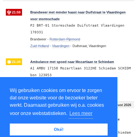
21:59
Brandweer met minder haast naar Duifstraat te Vlaardingen
voor stormschade
P2 BRT-01 Stormschade Duifstraat Vlaardingen
170331
Brandweer -
Rotterdam-Rijnmond
Zuid-Holland
-
Vlaardingen
-
Duifstraat, Vlaardingen
21:28
Ambulance met spoed naar Mozartlaan te Schiedam
A1 AMBU 17158 Mozartlaan 3122HE Schiedam SCHIDM
bon 123053
Ambulance -
Rotterdam-Rijnmond
Zuid-Holland
-
Schiedam
-
3122
-
Mozartlaan, Schiedam
Wij gebruiken cookies om ervoor te zorgen
dat onze website voor de bezoeker beter
werkt. Daarnaast gebruiken wij o.a. cookies
Saturday 14:00 - 15:00
8 August 2026
voor onze webstatistieken.
Lees meer
14:41
Ambulance met minder haast naar Toon Verheystraat te
Schiedam
Oké!
A2 AMBU 17117 Toon Verheystraat 3122TP Schiedam