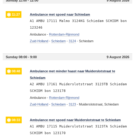
Sunday 11:00 - 12:00
9 August 2026
11:27
Ambulance met spoed naar Schiedam
A1 AMBU 17111 Malmo 3124KG Schiedam SCHIDM bon
123246
Ambulance -
Rotterdam-Rijnmond
Zuid-Holland
-
Schiedam
-
3124
-
Schiedam
Sunday 08:00 - 9:00
9 August 2026
08:48
Ambulance met minder haast naar Muiderslotstraat te
Schiedam
A2 AMBU 17161 Muiderslotstraat 3123TB Schiedam
SCHIDM bon 123178
Ambulance -
Rotterdam-Rijnmond
Zuid-Holland
-
Schiedam
-
3123
-
Muiderslotstraat, Schiedam
08:33
Ambulance met spoed naar Muiderslotstraat te Schiedam
A1 AMBU 17115 Muiderslotstraat 3123TA Schiedam
SCHIDM bon 123170