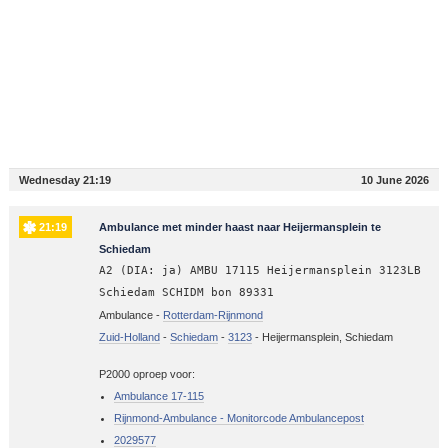
Wednesday 21:19
10 June 2026
21:19
Ambulance met minder haast naar Heijermansplein te
Schiedam
A2 (DIA: ja) AMBU 17115 Heijermansplein 3123LB
Schiedam SCHIDM bon 89331
Ambulance -
Rotterdam-Rijnmond
Zuid-Holland
-
Schiedam
-
3123
-
Heijermansplein, Schiedam
P2000 oproep voor:
Ambulance 17-115
Rijnmond-Ambulance - Monitorcode Ambulancepost
2029577