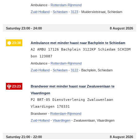
Ambulance -
Rotterdam-Rijnmond
Zuid-Holland
-
Schiedam
-
3123
-
Muiderslotstraat, Schiedam
Saturday 23:00 - 24:00
8 August 2026
23:38
Ambulance met minder haast naar Bachplein te Schiedam
A2 AMBU 17126 Bachplein 3122KP Schiedam SCHIDM
bon 123087
Ambulance -
Rotterdam-Rijnmond
Zuid-Holland
-
Schiedam
-
3122
-
Bachplein, Schiedam
23:23
Brandweer met minder haast naar Zwaluwenlaan te
Vlaardingen
P2 BRT-05 Dienstverlening Zwaluwenlaan
Vlaardingen 170331
Brandweer -
Rotterdam-Rijnmond
Zuid-Holland
-
Vlaardingen
-
Zwaluwenlaan, Vlaardingen
Saturday 21:00 - 22:00
8 August 2026