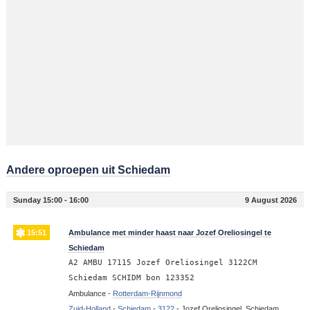
Andere oproepen uit Schiedam
Sunday 15:00 - 16:00
9 August 2026
15:51
Ambulance met minder haast naar Jozef Oreliosingel te
Schiedam
A2 AMBU 17115 Jozef Oreliosingel 3122CM
Schiedam SCHIDM bon 123352
Ambulance -
Rotterdam-Rijnmond
Zuid-Holland
-
Schiedam
-
3122
-
Jozef Oreliosingel, Schiedam