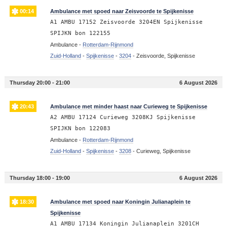
00:14
Ambulance met spoed naar Zeisvoorde te Spijkenisse
A1 AMBU 17152 Zeisvoorde 3204EN Spijkenisse
SPIJKN bon 122155
Ambulance -
Rotterdam-Rijnmond
Zuid-Holland
-
Spijkenisse
-
3204
-
Zeisvoorde, Spijkenisse
Thursday 20:00 - 21:00
6 August 2026
20:43
Ambulance met minder haast naar Curieweg te Spijkenisse
A2 AMBU 17124 Curieweg 3208KJ Spijkenisse
SPIJKN bon 122083
Ambulance -
Rotterdam-Rijnmond
Zuid-Holland
-
Spijkenisse
-
3208
-
Curieweg, Spijkenisse
Thursday 18:00 - 19:00
6 August 2026
18:30
Ambulance met spoed naar Koningin Julianaplein te
Spijkenisse
A1 AMBU 17134 Koningin Julianaplein 3201CH