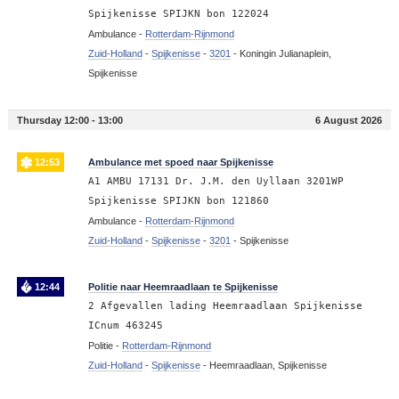
Spijkenisse SPIJKN bon 122024
Ambulance -
Rotterdam-Rijnmond
Zuid-Holland
-
Spijkenisse
-
3201
-
Koningin Julianaplein,
Spijkenisse
Thursday 12:00 - 13:00
6 August 2026
12:53
Ambulance met spoed naar Spijkenisse
A1 AMBU 17131 Dr. J.M. den Uyllaan 3201WP
Spijkenisse SPIJKN bon 121860
Ambulance -
Rotterdam-Rijnmond
Zuid-Holland
-
Spijkenisse
-
3201
-
Spijkenisse
12:44
Politie naar Heemraadlaan te Spijkenisse
2 Afgevallen lading Heemraadlaan Spijkenisse
ICnum 463245
Politie -
Rotterdam-Rijnmond
Zuid-Holland
-
Spijkenisse
-
Heemraadlaan, Spijkenisse