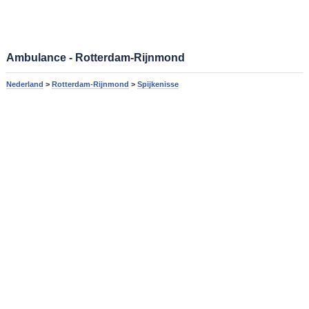
Ambulance - Rotterdam-Rijnmond
Nederland
>
Rotterdam-Rijnmond
>
Spijkenisse