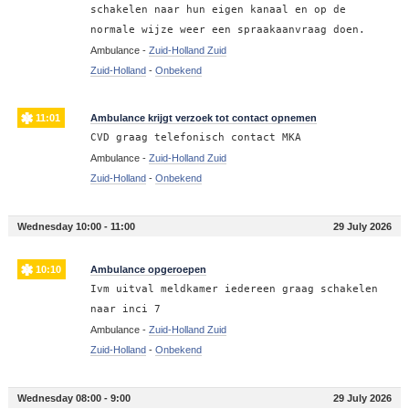
schakelen naar hun eigen kanaal en op de
normale wijze weer een spraakaanvraag doen.
Ambulance -
Zuid-Holland Zuid
Zuid-Holland
-
Onbekend
11:01
Ambulance krijgt verzoek tot contact opnemen
CVD graag telefonisch contact MKA
Ambulance -
Zuid-Holland Zuid
Zuid-Holland
-
Onbekend
Wednesday 10:00 - 11:00
29 July 2026
10:10
Ambulance opgeroepen
Ivm uitval meldkamer iedereen graag schakelen
naar inci 7
Ambulance -
Zuid-Holland Zuid
Zuid-Holland
-
Onbekend
Wednesday 08:00 - 9:00
29 July 2026