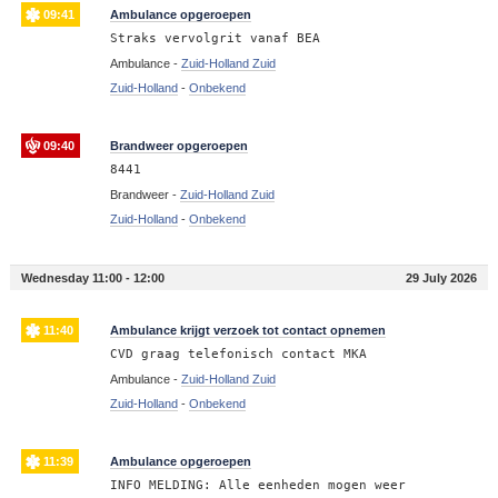
09:41
Ambulance opgeroepen
Straks vervolgrit vanaf BEA
Ambulance -
Zuid-Holland Zuid
Zuid-Holland
-
Onbekend
09:40
Brandweer opgeroepen
8441
Brandweer -
Zuid-Holland Zuid
Zuid-Holland
-
Onbekend
Wednesday 11:00 - 12:00
29 July 2026
11:40
Ambulance krijgt verzoek tot contact opnemen
CVD graag telefonisch contact MKA
Ambulance -
Zuid-Holland Zuid
Zuid-Holland
-
Onbekend
11:39
Ambulance opgeroepen
INFO MELDING: Alle eenheden mogen weer