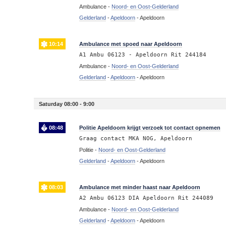
Ambulance -
Noord- en Oost-Gelderland
Gelderland
-
Apeldoorn
-
Apeldoorn
10:14
Ambulance met spoed naar Apeldoorn
A1 Ambu 06123 - Apeldoorn Rit 244184
Ambulance -
Noord- en Oost-Gelderland
Gelderland
-
Apeldoorn
-
Apeldoorn
Saturday 08:00 - 9:00
08:48
Politie Apeldoorn krijgt verzoek tot contact opnemen
Graag contact MKA NOG, Apeldoorn
Politie -
Noord- en Oost-Gelderland
Gelderland
-
Apeldoorn
-
Apeldoorn
08:03
Ambulance met minder haast naar Apeldoorn
A2 Ambu 06123 DIA Apeldoorn Rit 244089
Ambulance -
Noord- en Oost-Gelderland
Gelderland
-
Apeldoorn
-
Apeldoorn