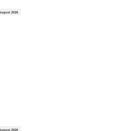
August 2026
August 2026