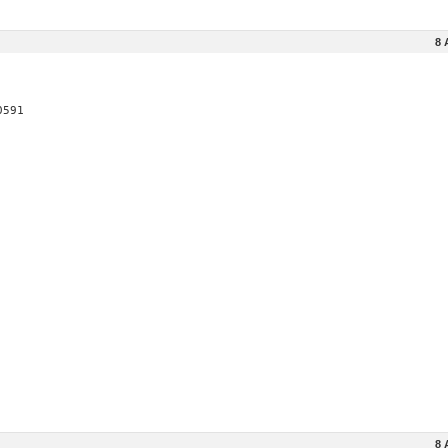
8 
0591
8 