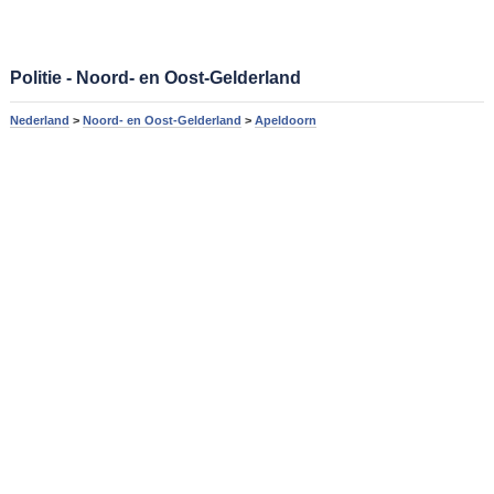
Politie - Noord- en Oost-Gelderland
Nederland
>
Noord- en Oost-Gelderland
>
Apeldoorn