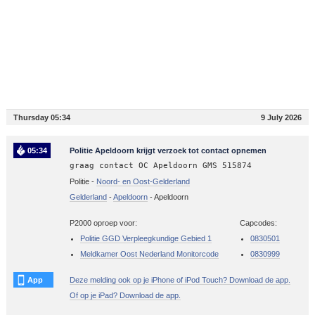
Thursday 05:34
9 July 2026
05:34
Politie Apeldoorn krijgt verzoek tot contact opnemen
graag contact OC Apeldoorn GMS 515874
Politie -
Noord- en Oost-Gelderland
Gelderland
-
Apeldoorn
-
Apeldoorn
P2000 oproep voor:
Capcodes:
Politie GGD Verpleegkundige Gebied 1
0830501
Meldkamer Oost Nederland Monitorcode
0830999
App
Deze melding ook op je iPhone of iPod Touch? Download de app.
Of op je iPad? Download de app.