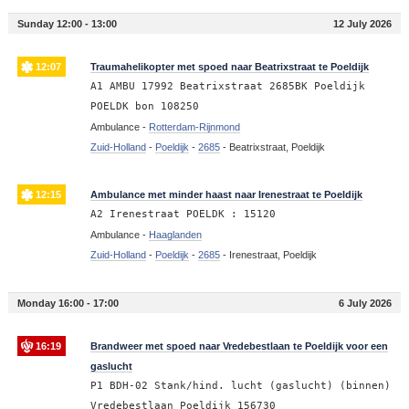
Sunday 12:00 - 13:00
12 July 2026
12:07
Traumahelikopter met spoed naar Beatrixstraat te Poeldijk
A1 AMBU 17992 Beatrixstraat 2685BK Poeldijk
POELDK bon 108250
Ambulance -
Rotterdam-Rijnmond
Zuid-Holland
-
Poeldijk
-
2685
-
Beatrixstraat, Poeldijk
12:15
Ambulance met minder haast naar Irenestraat te Poeldijk
A2 Irenestraat POELDK : 15120
Ambulance -
Haaglanden
Zuid-Holland
-
Poeldijk
-
2685
-
Irenestraat, Poeldijk
Monday 16:00 - 17:00
6 July 2026
16:19
Brandweer met spoed naar Vredebestlaan te Poeldijk voor een
gaslucht
P1 BDH-02 Stank/hind. lucht (gaslucht) (binnen)
Vredebestlaan Poeldijk 156730