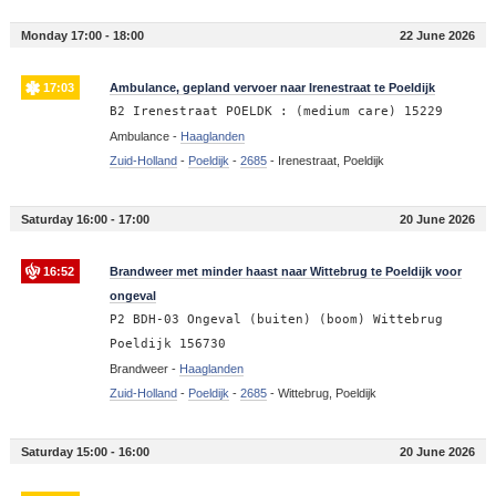
Monday 17:00 - 18:00
22 June 2026
17:03
Ambulance, gepland vervoer naar Irenestraat te Poeldijk
B2 Irenestraat POELDK : (medium care) 15229
Ambulance -
Haaglanden
Zuid-Holland
-
Poeldijk
-
2685
-
Irenestraat, Poeldijk
Saturday 16:00 - 17:00
20 June 2026
16:52
Brandweer met minder haast naar Wittebrug te Poeldijk voor
ongeval
P2 BDH-03 Ongeval (buiten) (boom) Wittebrug
Poeldijk 156730
Brandweer -
Haaglanden
Zuid-Holland
-
Poeldijk
-
2685
-
Wittebrug, Poeldijk
Saturday 15:00 - 16:00
20 June 2026