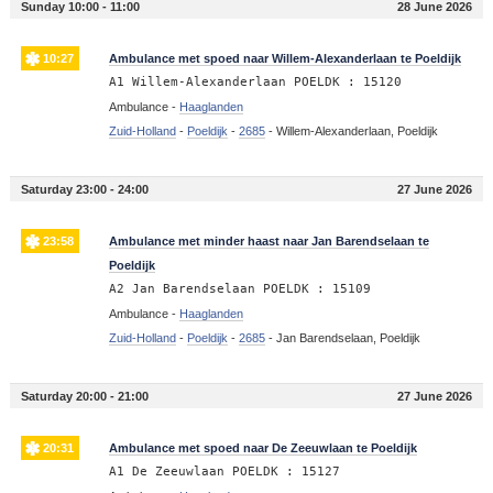
Sunday 10:00 - 11:00
28 June 2026
10:27
Ambulance met spoed naar Willem-Alexanderlaan te Poeldijk
A1 Willem-Alexanderlaan POELDK : 15120
Ambulance -
Haaglanden
Zuid-Holland
-
Poeldijk
-
2685
-
Willem-Alexanderlaan, Poeldijk
Saturday 23:00 - 24:00
27 June 2026
23:58
Ambulance met minder haast naar Jan Barendselaan te
Poeldijk
A2 Jan Barendselaan POELDK : 15109
Ambulance -
Haaglanden
Zuid-Holland
-
Poeldijk
-
2685
-
Jan Barendselaan, Poeldijk
Saturday 20:00 - 21:00
27 June 2026
20:31
Ambulance met spoed naar De Zeeuwlaan te Poeldijk
A1 De Zeeuwlaan POELDK : 15127