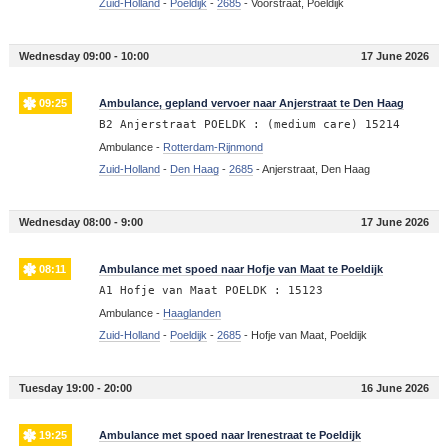
Zuid-Holland
-
Poeldijk
-
2685
-
Voorstraat, Poeldijk
Wednesday 09:00 - 10:00
17 June 2026
09:25
Ambulance, gepland vervoer naar Anjerstraat te Den Haag
B2 Anjerstraat POELDK : (medium care) 15214
Ambulance -
Rotterdam-Rijnmond
Zuid-Holland
-
Den Haag
-
2685
-
Anjerstraat, Den Haag
Wednesday 08:00 - 9:00
17 June 2026
08:11
Ambulance met spoed naar Hofje van Maat te Poeldijk
A1 Hofje van Maat POELDK : 15123
Ambulance -
Haaglanden
Zuid-Holland
-
Poeldijk
-
2685
-
Hofje van Maat, Poeldijk
Tuesday 19:00 - 20:00
16 June 2026
19:25
Ambulance met spoed naar Irenestraat te Poeldijk