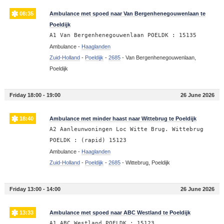
08:35
Ambulance met spoed naar Van Bergenhenegouwenlaan te
Poeldijk
A1 Van Bergenhenegouwenlaan POELDK : 15135
Ambulance -
Haaglanden
Zuid-Holland
-
Poeldijk
-
2685
-
Van Bergenhenegouwenlaan,
Poeldijk
Friday 18:00 - 19:00
26 June 2026
18:40
Ambulance met minder haast naar Wittebrug te Poeldijk
A2 Aanleunwoningen Loc Witte Brug. Wittebrug
POELDK : (rapid) 15123
Ambulance -
Haaglanden
Zuid-Holland
-
Poeldijk
-
2685
-
Wittebrug, Poeldijk
Friday 13:00 - 14:00
26 June 2026
13:33
Ambulance met spoed naar ABC Westland te Poeldijk
A1 ABC Westland POELDK : 15123