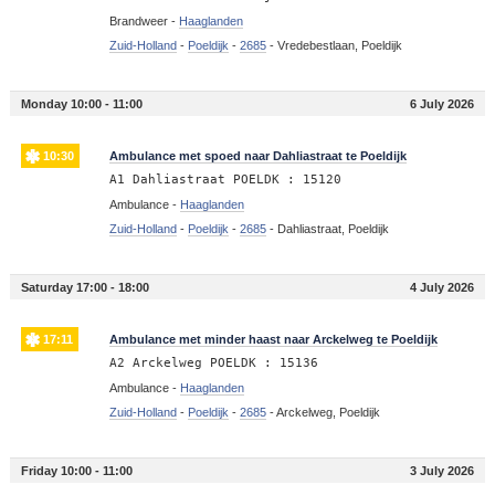
Brandweer -
Haaglanden
Zuid-Holland
-
Poeldijk
-
2685
-
Vredebestlaan, Poeldijk
Monday 10:00 - 11:00
6 July 2026
10:30
Ambulance met spoed naar Dahliastraat te Poeldijk
A1 Dahliastraat POELDK : 15120
Ambulance -
Haaglanden
Zuid-Holland
-
Poeldijk
-
2685
-
Dahliastraat, Poeldijk
Saturday 17:00 - 18:00
4 July 2026
17:11
Ambulance met minder haast naar Arckelweg te Poeldijk
A2 Arckelweg POELDK : 15136
Ambulance -
Haaglanden
Zuid-Holland
-
Poeldijk
-
2685
-
Arckelweg, Poeldijk
Friday 10:00 - 11:00
3 July 2026