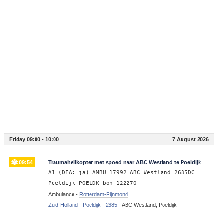
Friday 09:00 - 10:00
7 August 2026
09:54
Traumahelikopter met spoed naar ABC Westland te Poeldijk
A1 (DIA: ja) AMBU 17992 ABC Westland 2685DC
Poeldijk POELDK bon 122270
Ambulance -
Rotterdam-Rijnmond
Zuid-Holland
-
Poeldijk
-
2685
-
ABC Westland, Poeldijk