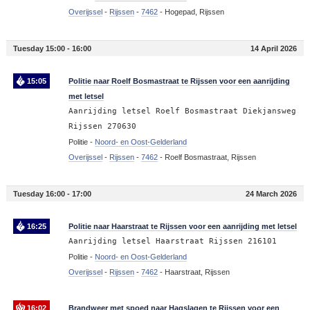
Overijssel
-
Rijssen
-
7462
-
Hogepad, Rijssen
Tuesday 15:00 - 16:00
14 April 2026
15:05
Politie naar Roelf Bosmastraat te Rijssen voor een aanrijding
met letsel
Aanrijding letsel Roelf Bosmastraat Diekjansweg
Rijssen 270630
Politie -
Noord- en Oost-Gelderland
Overijssel
-
Rijssen
-
7462
-
Roelf Bosmastraat, Rijssen
Tuesday 16:00 - 17:00
24 March 2026
16:25
Politie naar Haarstraat te Rijssen voor een aanrijding met letsel
Aanrijding letsel Haarstraat Rijssen 216101
Politie -
Noord- en Oost-Gelderland
Overijssel
-
Rijssen
-
7462
-
Haarstraat, Rijssen
16:02
Brandweer met spoed naar Hagslagen te Rijssen voor een