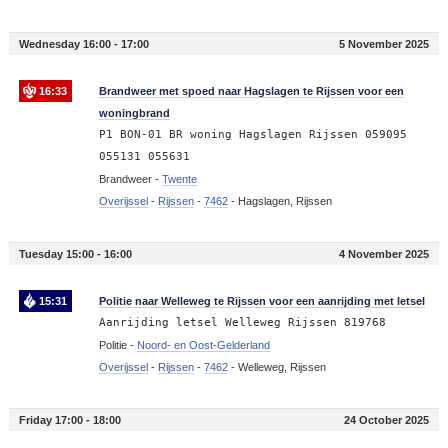
Wednesday 16:00 - 17:00
5 November 2025
16:33
Brandweer met spoed naar Hagslagen te Rijssen voor een
woningbrand
P1 BON-01 BR woning Hagslagen Rijssen 059095
055131 055631
Brandweer -
Twente
Overijssel
-
Rijssen
-
7462
-
Hagslagen, Rijssen
Tuesday 15:00 - 16:00
4 November 2025
15:31
Politie naar Welleweg te Rijssen voor een aanrijding met letsel
Aanrijding letsel Welleweg Rijssen 819768
Politie -
Noord- en Oost-Gelderland
Overijssel
-
Rijssen
-
7462
-
Welleweg, Rijssen
Friday 17:00 - 18:00
24 October 2025