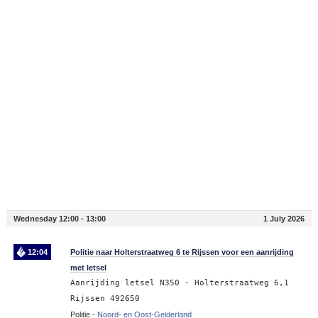
Wednesday 12:00 - 13:00
1 July 2026
12:04
Politie naar Holterstraatweg 6 te Rijssen voor een aanrijding
met letsel
Aanrijding letsel N350 - Holterstraatweg 6,1
Rijssen 492650
Politie -
Noord- en Oost-Gelderland