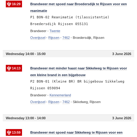
16:29
Brandweer met spoed naar Broedersdijk te Rijssen voor een
reanimatie
P1 BON-02 Reanimatie (tilassistentie)
Broedersdijk Rijssen 055131
Brandweer -
Twente
Overijssel
-
Rijssen
-
7462
-
Broedersdijk, Rijssen
Wednesday 14:00 - 15:00
3 June 2026
14:13
Brandweer met minder haast naar Sikkelweg te Rijssen voor
een kleine brand in een bijgebouw
P2 BON-01 (Kleine BR) BR bijgebouw Sikkelweg
Rijssen 059094
Brandweer -
Kennemerland
Overijssel
-
Rijssen
-
7462
-
Sikkelweg, Rijssen
Wednesday 13:00 - 14:00
3 June 2026
13:59
Brandweer met spoed naar Sikkelweg te Rijssen voor een