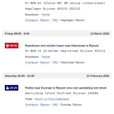
P1 BON-02 (Kleine BR) BR woning (schoorsteen)
Hagslagen Rijssen 055151 055131
Brandweer -
Twente
Overijssel
-
Rijssen
-
7462
-
Hagslagen, Rijssen
Friday 08:00 - 9:00
13 March 2026
08:56
Brandweer met minder haast naar Haarstraat te Rijssen
P2 BON-15 CO-melder Haarstraat Rijssen 055131
Brandweer -
Twente
Overijssel
-
Rijssen
-
7462
-
Haarstraat, Rijssen
Saturday 20:00 - 21:00
21 February 2026
20:20
Politie naar Esstraat te Rijssen voor een aanrijding met letsel
Aanrijding letsel Esstraat Rijssen 134580
Politie -
Noord- en Oost-Gelderland
Overijssel
-
Rijssen
-
7462
-
Esstraat, Rijssen