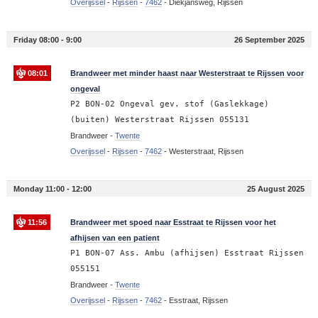
Overijssel
-
Rijssen
-
7462
-
Diekjansweg, Rijssen
Friday 08:00 - 9:00
26 September 2025
08:01
Brandweer met minder haast naar Westerstraat te Rijssen voor
ongeval
P2 BON-02 Ongeval gev. stof (Gaslekkage)
(buiten) Westerstraat Rijssen 055131
Brandweer -
Twente
Overijssel
-
Rijssen
-
7462
-
Westerstraat, Rijssen
Monday 11:00 - 12:00
25 August 2025
11:56
Brandweer met spoed naar Esstraat te Rijssen voor het
afhijsen van een patient
P1 BON-07 Ass. Ambu (afhijsen) Esstraat Rijssen
055151
Brandweer -
Twente
Overijssel
-
Rijssen
-
7462
-
Esstraat, Rijssen