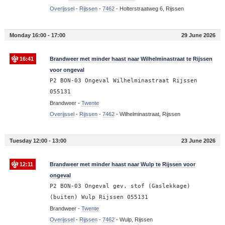
Overijssel
-
Rijssen
-
7462
-
Holterstraatweg 6, Rijssen
Monday 16:00 - 17:00
29 June 2026
16:41
Brandweer met minder haast naar Wilhelminastraat te Rijssen
voor ongeval
P2 BON-03 Ongeval Wilhelminastraat Rijssen
055131
Brandweer -
Twente
Overijssel
-
Rijssen
-
7462
-
Wilhelminastraat, Rijssen
Tuesday 12:00 - 13:00
23 June 2026
12:11
Brandweer met minder haast naar Wulp te Rijssen voor
ongeval
P2 BON-03 Ongeval gev. stof (Gaslekkage)
(buiten) Wulp Rijssen 055131
Brandweer -
Twente
Overijssel
-
Rijssen
-
7462
-
Wulp, Rijssen