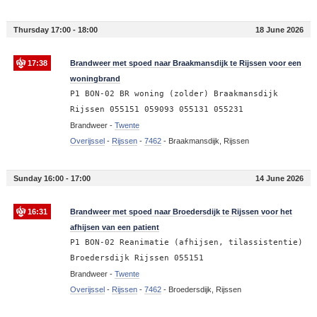
Thursday 17:00 - 18:00
18 June 2026
17:38
Brandweer met spoed naar Braakmansdijk te Rijssen voor een
woningbrand
P1 BON-02 BR woning (zolder) Braakmansdijk
Rijssen 055151 059093 055131 055231
Brandweer -
Twente
Overijssel
-
Rijssen
-
7462
-
Braakmansdijk, Rijssen
Sunday 16:00 - 17:00
14 June 2026
16:31
Brandweer met spoed naar Broedersdijk te Rijssen voor het
afhijsen van een patient
P1 BON-02 Reanimatie (afhijsen, tilassistentie)
Broedersdijk Rijssen 055151
Brandweer -
Twente
Overijssel
-
Rijssen
-
7462
-
Broedersdijk, Rijssen