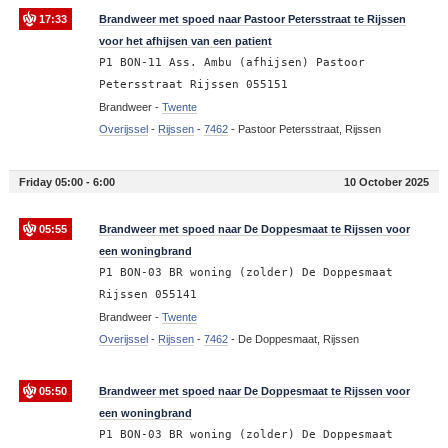
17:33
Brandweer met spoed naar Pastoor Petersstraat te Rijssen
voor het afhijsen van een patient
P1 BON-11 Ass. Ambu (afhijsen) Pastoor
Petersstraat Rijssen 055151
Brandweer -
Twente
Overijssel
-
Rijssen
-
7462
-
Pastoor Petersstraat, Rijssen
Friday 05:00 - 6:00
10 October 2025
05:55
Brandweer met spoed naar De Doppesmaat te Rijssen voor
een woningbrand
P1 BON-03 BR woning (zolder) De Doppesmaat
Rijssen 055141
Brandweer -
Twente
Overijssel
-
Rijssen
-
7462
-
De Doppesmaat, Rijssen
05:50
Brandweer met spoed naar De Doppesmaat te Rijssen voor
een woningbrand
P1 BON-03 BR woning (zolder) De Doppesmaat