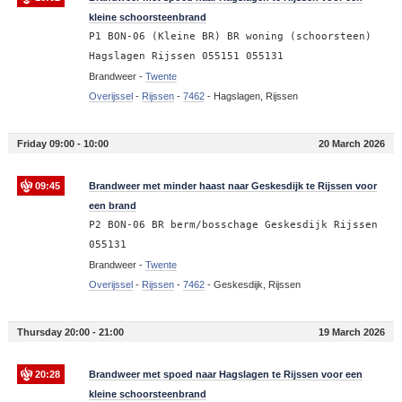
kleine schoorsteenbrand
P1 BON-06 (Kleine BR) BR woning (schoorsteen)
Hagslagen Rijssen 055151 055131
Brandweer -
Twente
Overijssel
-
Rijssen
-
7462
-
Hagslagen, Rijssen
Friday 09:00 - 10:00
20 March 2026
09:45
Brandweer met minder haast naar Geskesdijk te Rijssen voor
een brand
P2 BON-06 BR berm/bosschage Geskesdijk Rijssen
055131
Brandweer -
Twente
Overijssel
-
Rijssen
-
7462
-
Geskesdijk, Rijssen
Thursday 20:00 - 21:00
19 March 2026
20:28
Brandweer met spoed naar Hagslagen te Rijssen voor een
kleine schoorsteenbrand