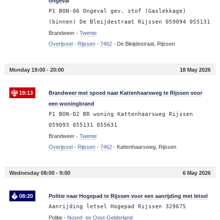
ongeval
P1 BON-06 Ongeval gev. stof (Gaslekkage)
(binnen) De Bleijdestraat Rijssen 059094 055131
Brandweer -
Twente
Overijssel
-
Rijssen
-
7462
-
De Bleijdestraat, Rijssen
Monday 19:00 - 20:00
18 May 2026
19:13
Brandweer met spoed naar Kattenhaarsweg te Rijssen voor
een woningbrand
P1 BON-02 BR woning Kattenhaarsweg Rijssen
059093 055131 055631
Brandweer -
Twente
Overijssel
-
Rijssen
-
7462
-
Kattenhaarsweg, Rijssen
Wednesday 08:00 - 9:00
6 May 2026
08:20
Politie naar Hogepad te Rijssen voor een aanrijding met letsel
Aanrijding letsel Hogepad Rijssen 329675
Politie -
Noord- en Oost-Gelderland