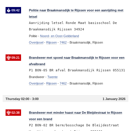
09:42
Politie naar Braakmansdijk te Rijssen voor een aanrijding met
letsel
Aanrijding letsel Ronde Maat basisschool De
Braakmansdijk Rijssen 34924
Politie -
Noord- en Oost-Gelderland
Overijssel
-
Rijssen
-
7462
-
Braakmansdijk, Rijssen
09:21
Brandweer met spoed naar Braakmansdijk te Rijssen voor een
afvalbrand
P1 BON-05 BR afval Braakmansdijk Rijssen 055131
Brandweer -
Twente
Overijssel
-
Rijssen
-
7462
-
Braakmansdijk, Rijssen
Thursday 02:00 - 3:00
1 January 2026
02:38
Brandweer met minder haast naar De Bleijdestraat te Rijssen
voor een brand
P2 BON-02 BR berm/bosschage De Bleijdestraat