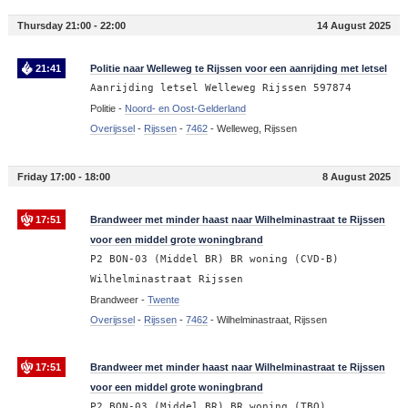
Thursday 21:00 - 22:00
14 August 2025
21:41
Politie naar Welleweg te Rijssen voor een aanrijding met letsel
Aanrijding letsel Welleweg Rijssen 597874
Politie -
Noord- en Oost-Gelderland
Overijssel
-
Rijssen
-
7462
-
Welleweg, Rijssen
Friday 17:00 - 18:00
8 August 2025
17:51
Brandweer met minder haast naar Wilhelminastraat te Rijssen
voor een middel grote woningbrand
P2 BON-03 (Middel BR) BR woning (CVD-B)
Wilhelminastraat Rijssen
Brandweer -
Twente
Overijssel
-
Rijssen
-
7462
-
Wilhelminastraat, Rijssen
17:51
Brandweer met minder haast naar Wilhelminastraat te Rijssen
voor een middel grote woningbrand
P2 BON-03 (Middel BR) BR woning (TBO)