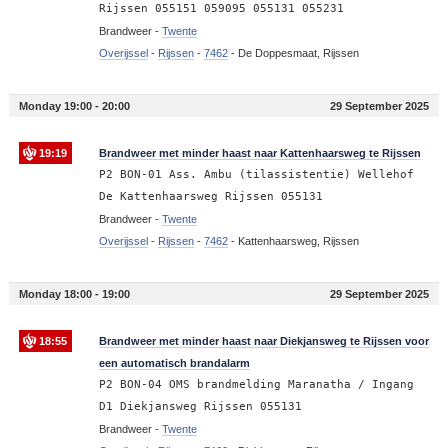
Rijssen 055151 059095 055131 055231
Brandweer -
Twente
Overijssel
-
Rijssen
-
7462
-
De Doppesmaat, Rijssen
Monday 19:00 - 20:00
29 September 2025
19:19
Brandweer met minder haast naar Kattenhaarsweg te Rijssen
P2 BON-01 Ass. Ambu (tilassistentie) Wellehof
De Kattenhaarsweg Rijssen 055131
Brandweer -
Twente
Overijssel
-
Rijssen
-
7462
-
Kattenhaarsweg, Rijssen
Monday 18:00 - 19:00
29 September 2025
18:55
Brandweer met minder haast naar Diekjansweg te Rijssen voor
een automatisch brandalarm
P2 BON-04 OMS brandmelding Maranatha / Ingang
D1 Diekjansweg Rijssen 055131
Brandweer -
Twente