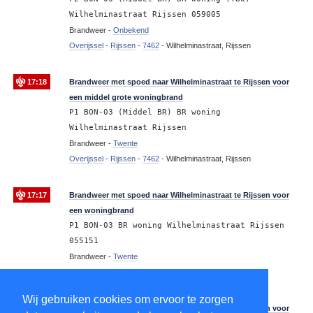
Wilhelminastraat Rijssen 059005
Brandweer -
Onbekend
Overijssel
-
Rijssen
-
7462
-
Wilhelminastraat, Rijssen
17:18
Brandweer met spoed naar Wilhelminastraat te Rijssen voor
een middel grote woningbrand
P1 BON-03 (Middel BR) BR woning
Wilhelminastraat Rijssen
Brandweer -
Twente
Overijssel
-
Rijssen
-
7462
-
Wilhelminastraat, Rijssen
17:17
Brandweer met spoed naar Wilhelminastraat te Rijssen voor
een woningbrand
P1 BON-03 BR woning Wilhelminastraat Rijssen
055151
Brandweer -
Twente
Overijssel
-
Rijssen
-
7462
-
Wilhelminastraat, Rijssen
Wij gebruiken cookies om ervoor te zorgen
17:16
Brandweer met spoed naar Wilhelminastraat te Rijssen voor