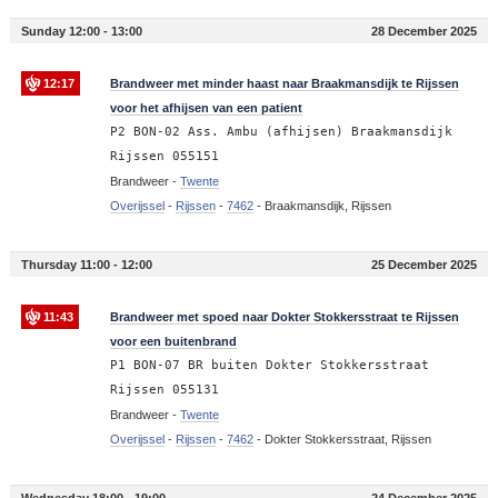
Sunday 12:00 - 13:00
28 December 2025
12:17
Brandweer met minder haast naar Braakmansdijk te Rijssen
voor het afhijsen van een patient
P2 BON-02 Ass. Ambu (afhijsen) Braakmansdijk
Rijssen 055151
Brandweer -
Twente
Overijssel
-
Rijssen
-
7462
-
Braakmansdijk, Rijssen
Thursday 11:00 - 12:00
25 December 2025
11:43
Brandweer met spoed naar Dokter Stokkersstraat te Rijssen
voor een buitenbrand
P1 BON-07 BR buiten Dokter Stokkersstraat
Rijssen 055131
Brandweer -
Twente
Overijssel
-
Rijssen
-
7462
-
Dokter Stokkersstraat, Rijssen
Wednesday 18:00 - 19:00
24 December 2025