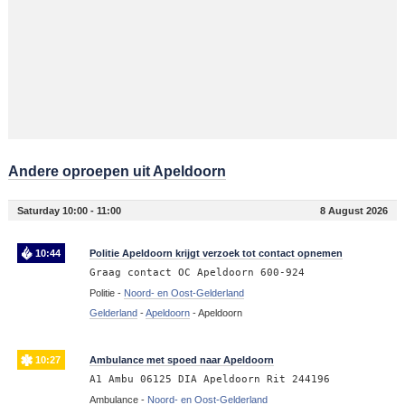
Andere oproepen uit Apeldoorn
Saturday 10:00 - 11:00
8 August 2026
10:44
Politie Apeldoorn krijgt verzoek tot contact opnemen
Graag contact OC Apeldoorn 600-924
Politie -
Noord- en Oost-Gelderland
Gelderland
-
Apeldoorn
-
Apeldoorn
10:27
Ambulance met spoed naar Apeldoorn
A1 Ambu 06125 DIA Apeldoorn Rit 244196
Ambulance -
Noord- en Oost-Gelderland