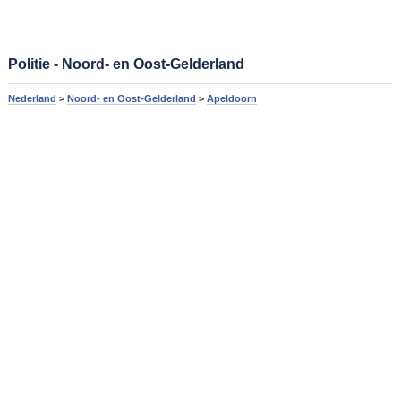
Politie - Noord- en Oost-Gelderland
Nederland
>
Noord- en Oost-Gelderland
>
Apeldoorn