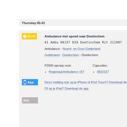
Thursday 05:43
05:43
Ambulance met spoed naar Doetinchem
A1 Ambu 06157 DIA Doetinchem Rit 211987
Ambulance -
Noord- en Oost-Gelderland
Gelderland
-
Doetinchem
-
Doetinchem
P2000 oproep voor:
Capcodes:
Regionaal Ambulance 157
0820157
App
Deze melding ook op je iPhone of iPod Touch? Download de
Of op je iPad? Download de app.
Ads