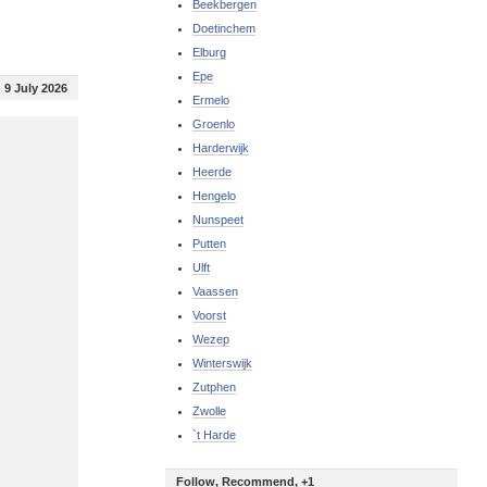
Beekbergen
Doetinchem
Elburg
Epe
9 July 2026
Ermelo
Groenlo
Harderwijk
Heerde
Hengelo
Nunspeet
Putten
Ulft
Vaassen
Voorst
Wezep
Winterswijk
Zutphen
Zwolle
`t Harde
Follow, Recommend, +1