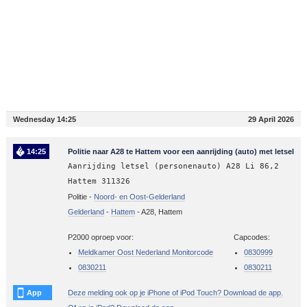
Wednesday 14:25
29 April 2026
14:25
Politie naar A28 te Hattem voor een aanrijding (auto) met letsel
Aanrijding letsel (personenauto) A28 Li 86,2
Hattem 311326
Politie -
Noord- en Oost-Gelderland
Gelderland
-
Hattem
-
A28, Hattem
P2000 oproep voor:
Capcodes:
Meldkamer Oost Nederland Monitorcode
0830999
0830211
0830211
App
Deze melding ook op je iPhone of iPod Touch? Download de app.