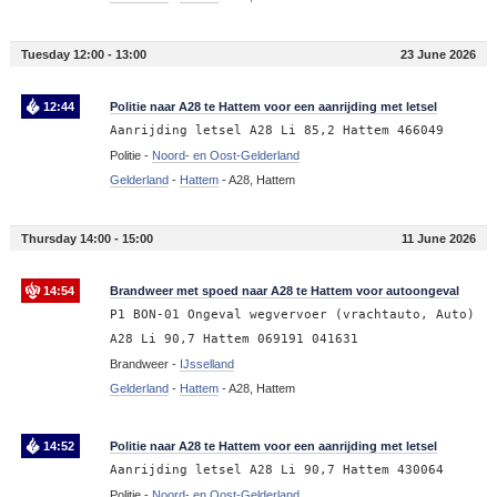
Tuesday 12:00 - 13:00
23 June 2026
12:44
Politie naar A28 te Hattem voor een aanrijding met letsel
Aanrijding letsel A28 Li 85,2 Hattem 466049
Politie -
Noord- en Oost-Gelderland
Gelderland
-
Hattem
-
A28, Hattem
Thursday 14:00 - 15:00
11 June 2026
14:54
Brandweer met spoed naar A28 te Hattem voor autoongeval
P1 BON-01 Ongeval wegvervoer (vrachtauto, Auto)
A28 Li 90,7 Hattem 069191 041631
Brandweer -
IJsselland
Gelderland
-
Hattem
-
A28, Hattem
14:52
Politie naar A28 te Hattem voor een aanrijding met letsel
Aanrijding letsel A28 Li 90,7 Hattem 430064
Politie -
Noord- en Oost-Gelderland