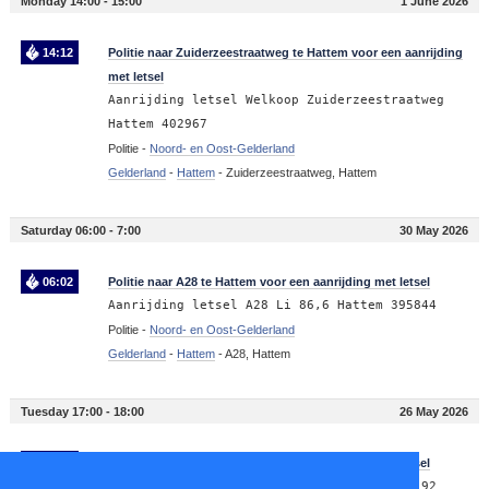
Monday 14:00 - 15:00
1 June 2026
14:12
Politie naar Zuiderzeestraatweg te Hattem voor een aanrijding
met letsel
Aanrijding letsel Welkoop Zuiderzeestraatweg
Hattem 402967
Politie -
Noord- en Oost-Gelderland
Gelderland
-
Hattem
-
Zuiderzeestraatweg, Hattem
Saturday 06:00 - 7:00
30 May 2026
06:02
Politie naar A28 te Hattem voor een aanrijding met letsel
Aanrijding letsel A28 Li 86,6 Hattem 395844
Politie -
Noord- en Oost-Gelderland
Gelderland
-
Hattem
-
A28, Hattem
Tuesday 17:00 - 18:00
26 May 2026
17:21
Politie naar A28 te Hattem voor een aanrijding met letsel
Aanrijding letsel A28 Re 87,4 Hattem 385192