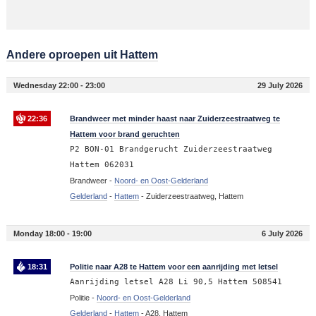
Andere oproepen uit Hattem
Wednesday 22:00 - 23:00
29 July 2026
22:36
Brandweer met minder haast naar Zuiderzeestraatweg te
Hattem voor brand geruchten
P2 BON-01 Brandgerucht Zuiderzeestraatweg
Hattem 062031
Brandweer -
Noord- en Oost-Gelderland
Gelderland
-
Hattem
-
Zuiderzeestraatweg, Hattem
Monday 18:00 - 19:00
6 July 2026
18:31
Politie naar A28 te Hattem voor een aanrijding met letsel
Aanrijding letsel A28 Li 90,5 Hattem 508541
Politie -
Noord- en Oost-Gelderland
Gelderland
-
Hattem
-
A28, Hattem